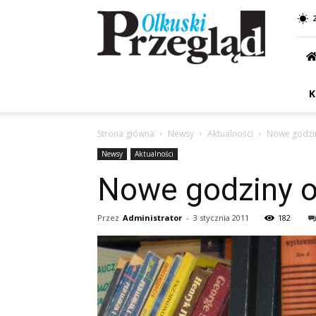
Przegląd
Olkuski
K
Strona główna
Newsy
Aktualności
Nowe godziny
Newsy
Aktualności
Nowe godziny ot
Przez
Administrator
-
3 stycznia 2011
182