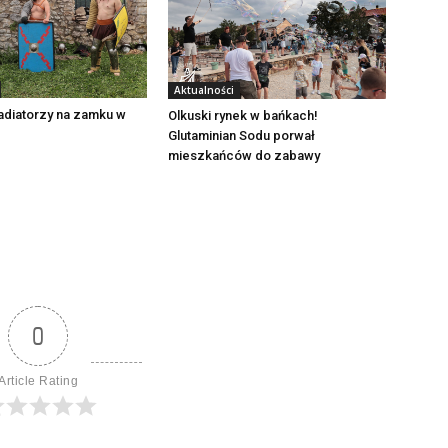
Aktualności
adiatorzy na zamku w
Olkuski rynek w bańkach!
Glutaminian Sodu porwał
mieszkańców do zabawy
0
Article Rating