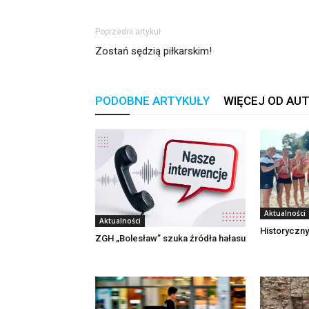
Poprzedni artykuł
Zostań sędzią piłkarskim!
PODOBNE ARTYKUŁY
WIĘCEJ OD AU
Aktualności
Aktualności
Historyczny
ZGH „Bolesław” szuka źródła hałasu