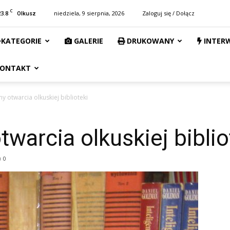
C
23.8
niedziela, 9 sierpnia, 2026
Zaloguj się / Dołącz
Olkusz
KATEGORIE
GALERIE
DRUKOWANY
INTER
ONTAKT
 otwarcia olkuskiej biblioteki
warcia olkuskiej biblio
0