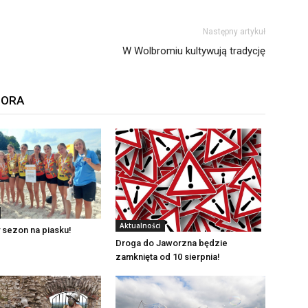
Następny artykuł
W Wolbromiu kultywują tradycję
TORA
Aktualności
 sezon na piasku!
Droga do Jaworzna będzie
zamknięta od 10 sierpnia!