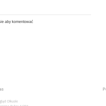
sie aby komentować
as
P
gląd Olkuski