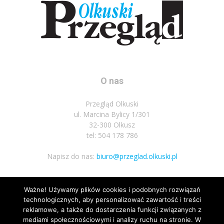
O nas
Przegląd Olkuski
ul. Marcina Bylicy 1/301
32-300 Olkusz
tel: 504 178 786
Napisz do nas:
biuro@przeglad.olkuski.pl
Ważne! Używamy plików cookies i podobnych rozwiązań
Podążaj za nami
technologicznych, aby personalizować zawartość i treści
reklamowe, a także do dostarczenia funkcji związanych z
mediami społecznościowymi i analizy ruchu na stronie. W