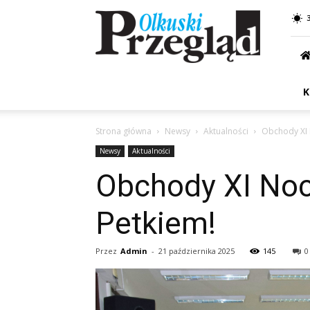
Przegląd
Olkuski
K
Strona główna
Newsy
Aktualności
Obchody XI 
Newsy
Aktualności
Obchody XI Nocy
Petkiem!
Przez
Admin
-
21 października 2025
145
0