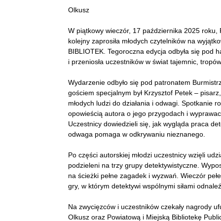
Olkusz
W piątkowy wieczór, 17 października 2025 roku, 
kolejny zaprosiła młodych czytelników na wyjąt
BIBLIOTEK. Tegoroczna edycja odbyła się pod h
i przeniosła uczestników w świat tajemnic, tropó
Wydarzenie odbyło się pod patronatem Burmistr
gościem specjalnym był Krzysztof Petek – pisarz, d
młodych ludzi do działania i odwagi. Spotkanie 
opowieścią autora o jego przygodach i wyprawach
Uczestnicy dowiedzieli się, jak wygląda praca de
odwaga pomaga w odkrywaniu nieznanego.
Po części autorskiej młodzi uczestnicy wzięli udz
podzieleni na trzy grupy detektywistyczne. Wyposa
na ścieżki pełne zagadek i wyzwań. Wieczór pełe
gry, w którym detektywi wspólnymi siłami odnaleźl
Na zwycięzców i uczestników czekały nagrody uf
Olkusz oraz Powiatową i Miejską Bibliotekę Public