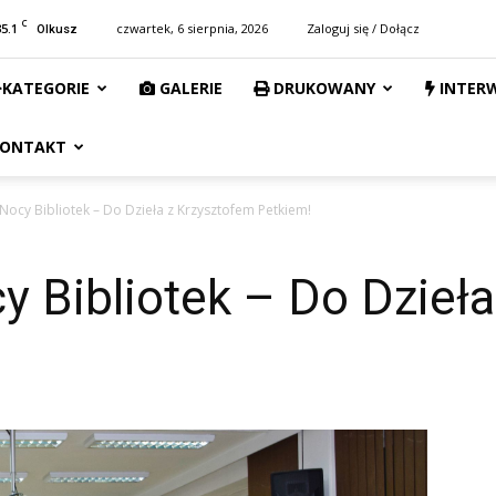
C
35.1
czwartek, 6 sierpnia, 2026
Zaloguj się / Dołącz
Olkusz
KATEGORIE
GALERIE
DRUKOWANY
INTER
ONTAKT
Nocy Bibliotek – Do Dzieła z Krzysztofem Petkiem!
 Bibliotek – Do Dzieł