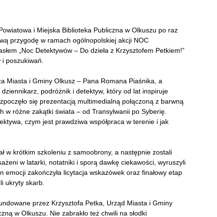
Powiatowa i Miejska Biblioteka Publiczna w Olkuszu po raz
kową przygodę w ramach ogólnopolskiej akcji NOC
asłem „Noc Detektywów – Do dzieła z Krzysztofem Petkiem!”
w i poszukiwań.
za Miasta i Gminy Olkusz – Pana Romana Piaśnika, a
ziennikarz, podróżnik i detektyw, który od lat inspiruje
rozpoczęło się prezentacją multimedialną połączoną z barwną
 w różne zakątki świata – od Transylwanii po Syberię.
tektywa, czym jest prawdziwa współpraca w terenie i jak
iał w krótkim szkoleniu z samoobrony, a następnie zostali
żeni w latarki, notatniki i sporą dawkę ciekawości, wyruszyli
n emocji zakończyła licytacja wskazówek oraz finałowy etap
i ukryty skarb.
undowane przez Krzysztofa Petka, Urząd Miasta i Gminy
zną w Olkuszu. Nie zabrakło też chwili na słodki