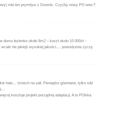
łowy) robi ten prymityw z Gorenic. Czyżby nowy PO-wiec?
domu łazienke około 8m2 – koszt okolo 10 000zł –
i wcale nie jakiejś wysokiej jakości…. powodzenia życzę
elkie halo… śmiech na sali. Pieniądze gówniane, tylko robi
ej…
ęcej kosztuje projekt porządnej adaptacji. A to POlska