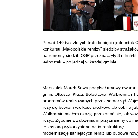
Ponad 140 tys. złotych trafi do pięciu jednostek
konkursu „Małopolskie remizy” siedziby strażak
na remonty siedzib OSP przeznaczyły 3 mln 545 
jednostek – po jednej w każdej gminie.
Marszałek Marek Sowa podpisał umowy gwarantu
gmin: Olkusza, Klucz, Bolesławia, Wolbromia i Tr
programów realizowanych przez samorząd Wojewó
liczy się bowiem wielkość środków, ale cel, na j
Wolbromiu miałem okazję przekonać się, jak waż
liczyć. Zgodnie z założeniami przyznajemy dofin
te zostaną wykorzystane na infrastrukturę –
modernizację istniejących remiz lub budowę now