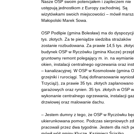
Nasze OSP swoim potencjałem i zapleczem nie
ustępują jednostkom z Europy zachodniej. Są
wizytówkami swoich miejscowości – mówił marsz
Małopolski Marek Sowa.
OSP Podlipie (gmina Bolesław) ma do dyspozycji
tys. złotych. Za te pieniądze siedziba strażaków
zostanie rozbudowana. Za prawie 14,5 tys. złoty
budynek OSP w Ryczówku (gmina Klucze) przejd
gruntowny remont polegający m. in. na wymianie
okien, instalacji centralnego ogrzewania oraz ins
– kanalizacyjnej. W OSP w Kosmolowie (gmina Ol
grzejniki i rurociągi. Tutaj dofinansowanie wyni
Trzyciąż), za prawie 35 tys. złotych zaplanowano
garażowych oraz rynien. 35 tys. złotych w OSP 
wykonanie centralnego ogrzewania, instalacji gaz
drzwiowej oraz malowanie dachu.
– Jestem dumny z tego, że OSP w Ryczówku będzi
ukierunkowana pomoc. Podczas sierpniowych zdarz
pracowali przez dwa tygodnie. Jestem dla nich p
mówił wójt gminy Klucze, Kazimierz Ściążko.