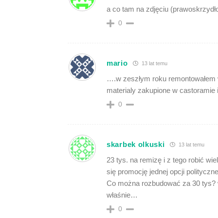
a co tam na zdjęciu (prawoskrzyd
0
mario
13 lat temu
….w zeszłym roku remontowałem w 
materialy zakupione w castoramie 
0
skarbek olkuski
13 lat temu
23 tys. na remizę i z tego robić wi
się promocję jednej opcji polityczn
Co można rozbudować za 30 tys? wi
właśnie…
0