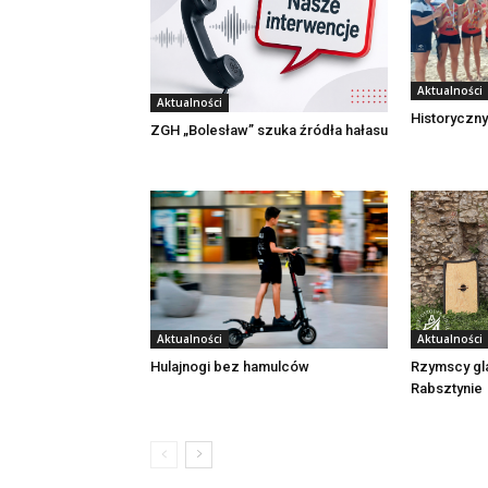
Aktualności
Aktualności
Historyczny
ZGH „Bolesław” szuka źródła hałasu
Aktualności
Aktualności
Rzymscy gl
Hulajnogi bez hamulców
Rabsztynie