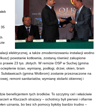
ałek
 35
ch
zie
talacji elektrycznej, a także zmodernizowaniu instalacji wodno
kusz) powstanie kotłownia, zostaną również zakupione
osło prawie 23 tys. złotych. W remizie OSP w Suchej (gmina
 ocieplenie ścian, wymianę, podłogi, drzwi, okien, bram
w Sulisławicach (gmina Wolbrom) zostanie przeznaczone na
owej, remont sanitariatów, wymianę stolarki okiennej i
e beneficjentem tych środków. To szczytny cel i właściwie
eń w Kluczach strażacy – ochotnicy byli pierwsi i ofiarnie
ełen uznania, bo bez ich pomocy byłoby bardzo trudno –