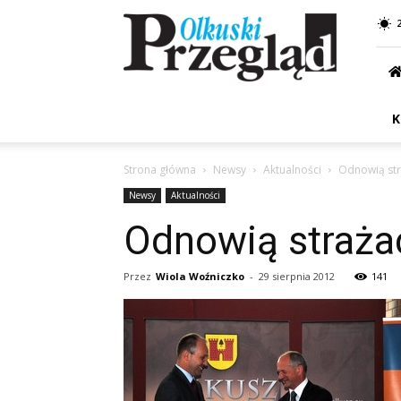
Przegląd
Olkuski
K
Strona główna
Newsy
Aktualności
Odnowią str
Newsy
Aktualności
Odnowią straża
Przez
Wiola Woźniczko
-
29 sierpnia 2012
141