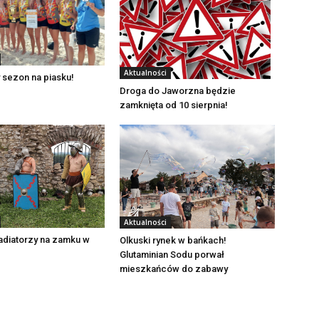
Aktualności
 sezon na piasku!
Droga do Jaworzna będzie
zamknięta od 10 sierpnia!
Aktualności
adiatorzy na zamku w
Olkuski rynek w bańkach!
Glutaminian Sodu porwał
mieszkańców do zabawy