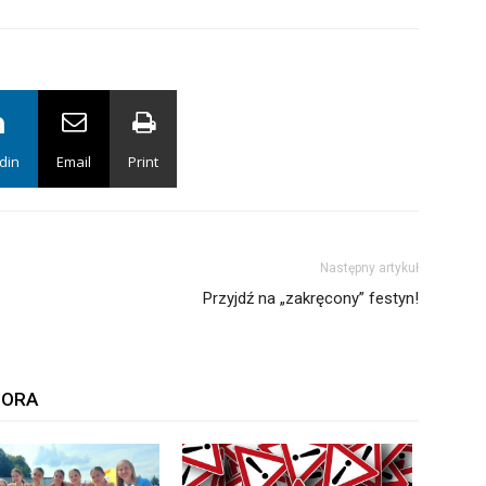
din
Email
Print
Następny artykuł
Przyjdź na „zakręcony” festyn!
TORA