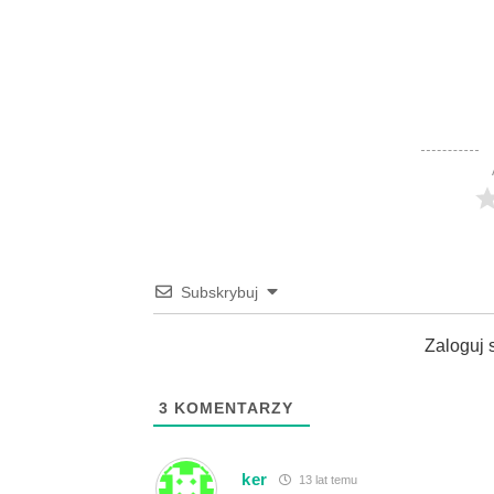
Subskrybuj
Zaloguj 
3
KOMENTARZY
ker
13 lat temu