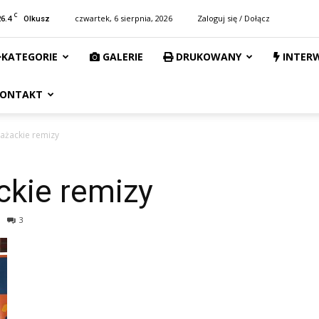
C
26.4
czwartek, 6 sierpnia, 2026
Zaloguj się / Dołącz
Olkusz
KATEGORIE
GALERIE
DRUKOWANY
INTER
ONTAKT
ażackie remizy
ckie remizy
3