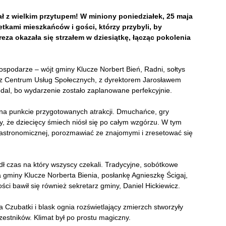
 z wielkim przytupem! W miniony poniedziałek, 25 maja
tkami mieszkańców i gości, którzy przybyli, by
za okazała się strzałem w dziesiątkę, łącząc pokolenia
spodarze – wójt gminy Klucze Norbert Bień, Radni, sołtys
a z Centrum Usług Społecznych, z dyrektorem Jarosławem
edal, bo wydarzenie zostało zaplanowane perfekcyjnie.
 na punkcie przygotowanych atrakcji. Dmuchańce, gry
y, że dziecięcy śmiech niósł się po całym wzgórzu. W tym
gastronomicznej, porozmawiać ze znajomymi i zresetować się
ł czas na który wszyscy czekali. Tradycyjne, sobótkowe
a gminy Klucze Norberta Bienia, posłankę Agnieszkę Ścigaj,
ści bawił się również sekretarz gminy, Daniel Hickiewicz.
 Czubatki i blask ognia rozświetlający zmierzch stworzyły
estników. Klimat był po prostu magiczny.