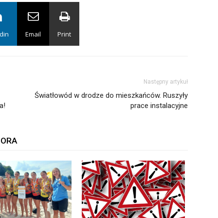
din
Email
Print
Następny artykuł
Światłowód w drodze do mieszkańców. Ruszyły
a!
prace instalacyjne
TORA