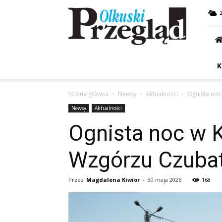
Przegląd
Olkuski
K
Strona główna
Newsy
Aktualności
Ognista noc
Newsy
Aktualności
Ognista noc w K
Wzgórzu Czuba
Przez
Magdalena Kiwior
-
30 maja 2026
168