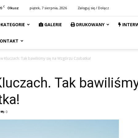
C
20
piątek, 7 sierpnia, 2026
Zaloguj się / Dołącz
Olkusz
KATEGORIE
GALERIE
DRUKOWANY
INTER
ONTAKT
 w Kluczach. Tak bawiliśmy się na Wzgórzu Czubatka!
luczach. Tak bawiliśmy
tka!
0