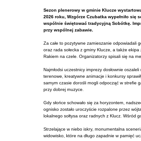
Sezon plenerowy w gminie Klucze wystartował
2026 roku, Wzgórze Czubatka wypełniło się se
wspólnie świętować tradycyjną Sobótkę. Impre
przy wspólnej zabawie.
Za całe to pozytywne zamieszanie odpowiadali go
oraz rada sołecka z gminy Klucze, a także ekip
Rakiem na czele. Organizatorzy spisali się na m
Najmłodsi uczestnicy imprezy dosłownie oszaleli
terenowe, kreatywne animacje i konkursy sprawił
samym czasie dorośli mogli odpocząć w strefie 
przy dobrej muzyce.
Gdy słońce schowało się za horyzontem, nadszed
ognisko zostało uroczyście rozpalone przez wójt
lokalnego sołtysa oraz radnych z Klucz. Wśród go
Strzelające w niebo iskry, monumentalna sceneria
widowisko, które na długo zapadnie w pamięć ucz