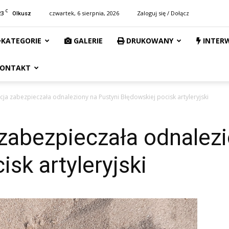
C
23
czwartek, 6 sierpnia, 2026
Zaloguj się / Dołącz
Olkusz
KATEGORIE
GALERIE
DRUKOWANY
INTER
ONTAKT
cja zabezpieczała odnaleziony na Pustyni Błędowskiej pocisk artyleryjski
 zabezpieczała odnalez
sk artyleryjski