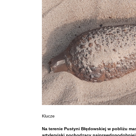
Klucze
Na terenie Pustyni Błędowskiej w pobliżu m
artyleryjski pochodzący najprawdopodobniej 