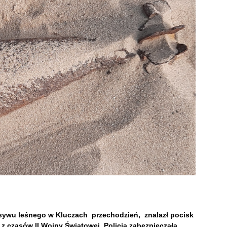
asywu leśnego w Kluczach przechodzień, znalazł pocisk
z czasów II Wojny Światowej. Policja zabezpieczała