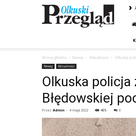
Przegląd
Olkuski
K
Strona główna
Newsy
Aktualności
Olkuska poli
Newsy
Aktualności
Olkuska policja
Błędowskiej poci
Przez
Admin
-
4 maja 2022
405
0