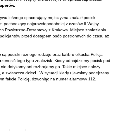
saperów.
sywu leśnego spacerujący mężczyzna znalazł pocisk
8 cm pochodzący najprawdopodobniej z czasów II Wojny
on Powietrzno-Desantowy z Krakowa. Miejsce znalezienia
 policjantów przed dostępem osób postronnych do czasu aż
są pociski różnego rodzaju oraz kalibru olkuska Policja
zenosić tego typu znalezisk. Kiedy odnajdziemy pocisk pod
ie dotykamy ani rozbrajamy go. Takie miejsce należy
a zwłaszcza dzieci. W sytuacji kiedy ujawnimy podejrzany
tym fakcie Policję, dzwoniąc na numer alarmowy 112.