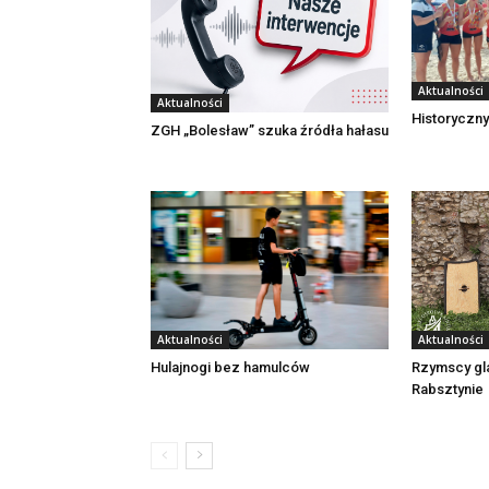
Aktualności
Aktualności
Historyczny
ZGH „Bolesław” szuka źródła hałasu
Aktualności
Aktualności
Rzymscy gl
Hulajnogi bez hamulców
Rabsztynie