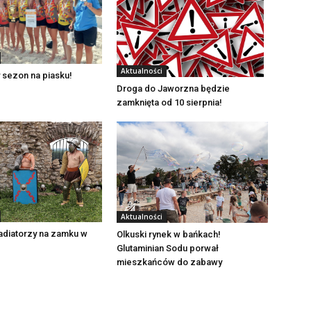
Aktualności
 sezon na piasku!
Droga do Jaworzna będzie
zamknięta od 10 sierpnia!
Aktualności
adiatorzy na zamku w
Olkuski rynek w bańkach!
Glutaminian Sodu porwał
mieszkańców do zabawy