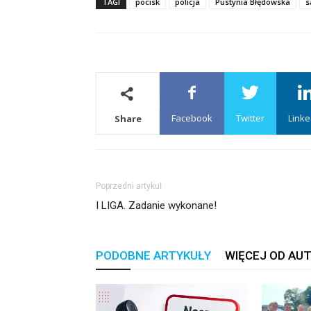
TAGI
pocisk
policja
Pustynia Błędowska
s
Facebook
Twitter
Linke
Share
Poprzedni artykuł
I LIGA. Zadanie wykonane!
PODOBNE ARTYKUŁY
WIĘCEJ OD AU