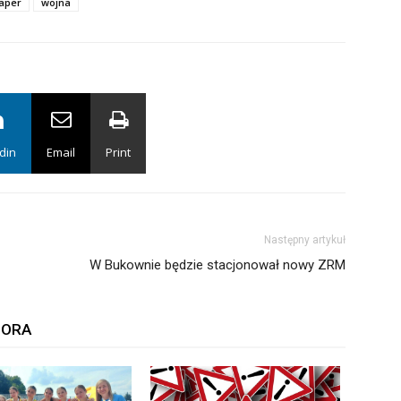
aper
wojna
din
Email
Print
Następny artykuł
W Bukownie będzie stacjonował nowy ZRM
TORA