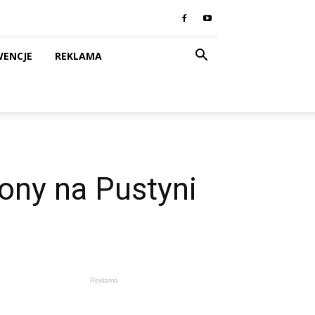
WENCJE
REKLAMA
iony na Pustyni
Reklama