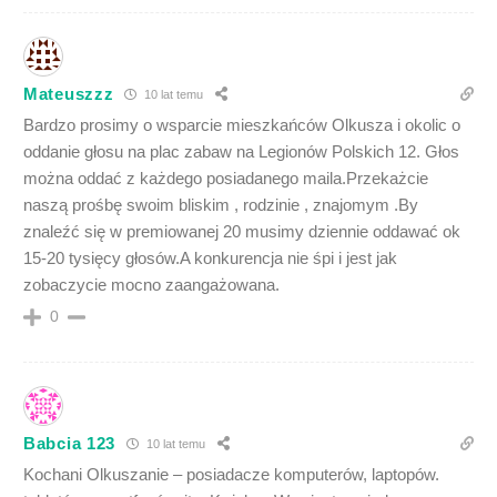
Mateuszzz
10 lat temu
Bardzo prosimy o wsparcie mieszkańców Olkusza i okolic o
oddanie głosu na plac zabaw na Legionów Polskich 12. Głos
można oddać z każdego posiadanego maila.Przekażcie
naszą prośbę swoim bliskim , rodzinie , znajomym .By
znaleźć się w premiowanej 20 musimy dziennie oddawać ok
15-20 tysięcy głosów.A konkurencja nie śpi i jest jak
zobaczycie mocno zaangażowana.
0
Babcia 123
10 lat temu
Kochani Olkuszanie – posiadacze komputerów, laptopów.