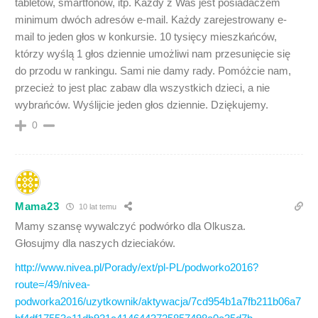
tabletów, smartfonów, itp. Każdy z Was jest posiadaczem
minimum dwóch adresów e-mail. Każdy zarejestrowany e-
mail to jeden głos w konkursie. 10 tysięcy mieszkańców,
którzy wyślą 1 głos dziennie umożliwi nam przesunięcie się
do przodu w rankingu. Sami nie damy rady. Pomóżcie nam,
przecież to jest plac zabaw dla wszystkich dzieci, a nie
wybrańców. Wyślijcie jeden głos dziennie. Dziękujemy.
0
Mama23
10 lat temu
Mamy szansę wywalczyć podwórko dla Olkusza.
Głosujmy dla naszych dzieciaków.
http://www.nivea.pl/Porady/ext/pl-PL/podworko2016?
route=/49/nivea-
podworka2016/uzytkownik/aktywacja/7cd954b1a7fb211b06a7