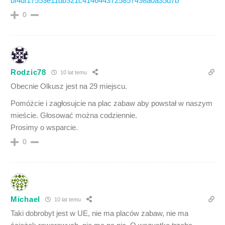
bf4df17553e11db921c4146443725857498a0a35d7b
0
Rodzic78
10 lat temu
Obecnie Olkusz jest na 29 miejscu.
Pomóżcie i zagłosujcie na plac zabaw aby powstał w naszym
mieście. Głosować można codziennie.
Prosimy o wsparcie.
0
Michael
10 lat temu
Taki dobrobyt jest w UE, nie ma placów zabaw, nie ma