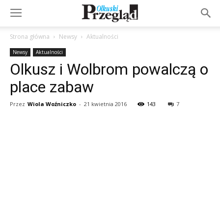
Strona główna
Newsy
Aktualności
Newsy
Aktualności
Olkusz i Wolbrom powalczą o
place zabaw
Przez
Wiola Woźniczko
-
21 kwietnia 2016
143
7