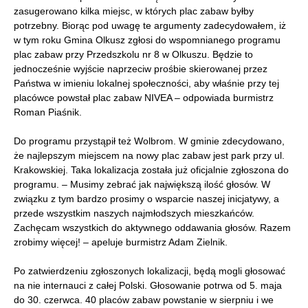
zasugerowano kilka miejsc, w których plac zabaw byłby
potrzebny. Biorąc pod uwagę te argumenty zadecydowałem, iż
w tym roku Gmina Olkusz zgłosi do wspomnianego programu
plac zabaw przy Przedszkolu nr 8 w Olkuszu. Będzie to
jednocześnie wyjście naprzeciw prośbie skierowanej przez
Państwa w imieniu lokalnej społeczności, aby właśnie przy tej
placówce powstał plac zabaw NIVEA – odpowiada burmistrz
Roman Piaśnik.
Do programu przystąpił też Wolbrom.
W gminie zdecydowano,
że najlepszym miejscem na nowy plac zabaw jest park przy ul.
Krakowskiej. Taka lokalizacja została już oficjalnie zgłoszona do
programu. – Musimy zebrać jak największą ilość głosów. W
związku z tym bardzo prosimy o wsparcie naszej inicjatywy, a
przede wszystkim naszych najmłodszych mieszkańców.
Zachęcam wszystkich do aktywnego oddawania głosów. Razem
zrobimy więcej! – apeluje burmistrz Adam Zielnik.
Po zatwierdzeniu zgłoszonych lokalizacji, będą mogli g
łosować
na nie internauci z całej Polski. Głosowanie potrwa od 5. maja
do 30. czerwca. 40 placów zabaw powstanie w sierpniu i we