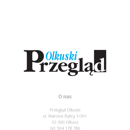
O nas
Przegląd Olkuski
ul. Marcina Bylicy 1/301
32-300 Olkusz
tel: 504 178 786