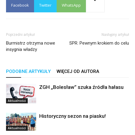
Facebook
Twitter
WhatsApp
Poprzedni artykuł
Następny artykuł
Burmistrz otrzyma nowe
SPR. Pewnym krokiem do celu
insygnia władzy
PODOBNE ARTYKUŁY
WIĘCEJ OD AUTORA
ZGH „Bolesław” szuka źródła hałasu
Aktualności
Historyczny sezon na piasku!
Aktualności