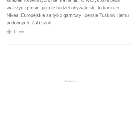
ścieżek rowerowych, nie ma na nic. O wszystko trzeba
walczyc i prosic, jak nie budżet obywatelski, to konkurs
Nivea. Europejskie są tylko garnitury i pensje Tusków i jemu
podobnych. Żal i szok…
0
Reklama