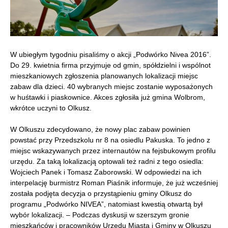
W ubiegłym tygodniu pisaliśmy o akcji „Podwórko Nivea 2016”.
Do 29. kwietnia firma przyjmuje od gmin, spółdzielni i wspólnot
mieszkaniowych zgłoszenia planowanych lokalizacji miejsc
zabaw dla dzieci. 40 wybranych miejsc zostanie wyposażonych
w huśtawki i piaskownice. Akces zgłosiła już gmina Wolbrom,
wkrótce uczyni to Olkusz.
W Olkuszu zdecydowano, że nowy plac zabaw powinien
powstać przy Przedszkolu nr 8 na osiedlu Pakuska. To jedno z
miejsc wskazywanych przez internautów na fejsbukowym profilu
urzędu. Za taką lokalizacją optowali też radni z tego osiedla:
Wojciech Panek i Tomasz Zaborowski. W odpowiedzi na ich
interpelację burmistrz Roman Piaśnik informuje, że już wcześniej
została podjęta decyzja o przystąpieniu gminy Olkusz do
programu „Podwórko NIVEA”, natomiast kwestią otwartą był
wybór lokalizacji. – Podczas dyskusji w szerszym gronie
mieszkańców i pracowników Urzędu Miasta i Gminy w Olkuszu