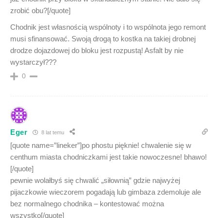
zrobić obu?[/quote]
Chodnik jest własnością wspólnoty i to wspólnota jego remont
musi sfinansować. Swoją drogą to kostka na takiej drobnej
drodze dojazdowej do bloku jest rozpustą! Asfalt by nie
wystarczył???
0
Eger
8 lat temu
[quote name=”lineker”]po phostu pięknie! chwalenie się w
centhum miasta chodniczkami jest takie nowoczesne! bhawo!
[/quote]
pewnie wolałbyś się chwalić „siłownią” gdzie najwyżej
pijaczkowie wieczorem pogadają lub gimbaza zdemoluje ale
bez normalnego chodnika – kontestować można
wszystko[/quote]