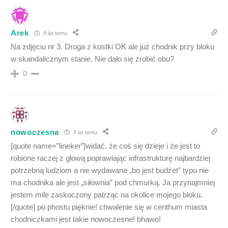
Arek
8 lat temu
Na zdjęciu nr 3. Droga z kostki OK ale już chodnik przy bloku
w skandalicznym stanie. Nie dało się zrobić obu?
0
nowoczesna
8 lat temu
[quote name=”lineker”]widać, że coś się dzieje i że jest to
robione raczej z głową poprawiając infrastrukturę najbardziej
potrzebną ludziom a nie wydawane „bo jest budżet” typu nie
ma chodnika ale jest „siłownia” pod chmurką. Ja przynajmniej
jestem mile zaskoczony patrząc na okolice mojego bloku.
[/quote] po phostu pięknie! chwalenie się w centhum miasta
chodniczkami jest takie nowoczesne! bhawo!