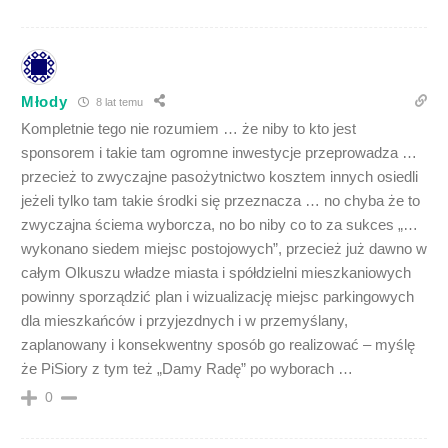
Młody
8 lat temu
Kompletnie tego nie rozumiem … że niby to kto jest
sponsorem i takie tam ogromne inwestycje przeprowadza …
przecież to zwyczajne pasożytnictwo kosztem innych osiedli
jeżeli tylko tam takie środki się przeznacza … no chyba że to
zwyczajna ściema wyborcza, no bo niby co to za sukces „…
wykonano siedem miejsc postojowych”, przecież już dawno w
całym Olkuszu władze miasta i spółdzielni mieszkaniowych
powinny sporządzić plan i wizualizację miejsc parkingowych
dla mieszkańców i przyjezdnych i w przemyślany,
zaplanowany i konsekwentny sposób go realizować – myślę
że PiSiory z tym też „Damy Radę” po wyborach …
0