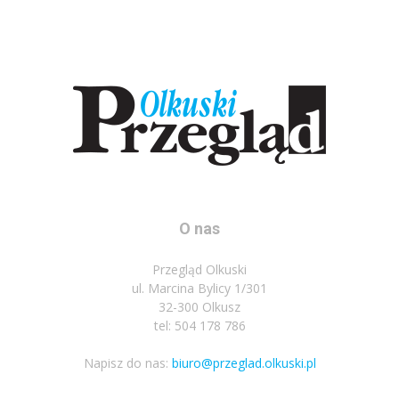
O nas
Przegląd Olkuski
ul. Marcina Bylicy 1/301
32-300 Olkusz
tel: 504 178 786
Napisz do nas:
biuro@przeglad.olkuski.pl