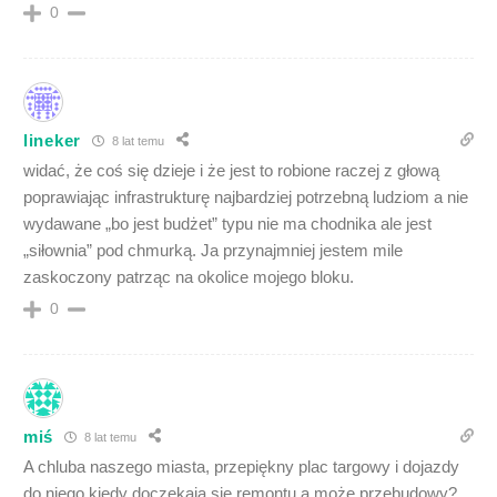
0
lineker
8 lat temu
widać, że coś się dzieje i że jest to robione raczej z głową
poprawiając infrastrukturę najbardziej potrzebną ludziom a nie
wydawane „bo jest budżet” typu nie ma chodnika ale jest
„siłownia” pod chmurką. Ja przynajmniej jestem mile
zaskoczony patrząc na okolice mojego bloku.
0
miś
8 lat temu
A chluba naszego miasta, przepiękny plac targowy i dojazdy
do niego kiedy doczekają się remontu,a może przebudowy?