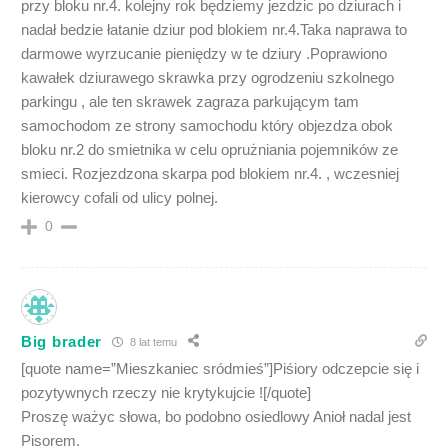
przy bloku nr.4. kolejny rok będziemy jezdzic po dziurach i
nadał bedzie łatanie dziur pod blokiem nr.4.Taka naprawa to
darmowe wyrzucanie pieniędzy w te dziury .Poprawiono
kawałek dziurawego skrawka przy ogrodzeniu szkolnego
parkingu , ale ten skrawek zagraza parkującym tam
samochodom ze strony samochodu który objezdza obok
bloku nr.2 do smietnika w celu oprużniania pojemników ze
smieci. Rozjezdzona skarpa pod blokiem nr.4. , wczesniej
kierowcy cofali od ulicy polnej.
0
Big brader
8 lat temu
[quote name=”Mieszkaniec sródmieś”]Piśiory odczepcie się i
pozytywnych rzeczy nie krytykujcie ![/quote]
Proszę ważyc słowa, bo podobno osiedlowy Anioł nadal jest
Pisorem.