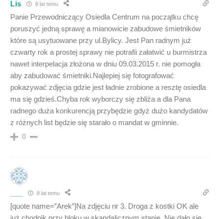
Lis
8 lat temu
Panie Przewodniczący Osiedla Centrum na początku chcę
poruszyć jedną sprawę a mianowicie zabudowe śmietników
które są usytuowane przy ul.Bylicy. Jest Pan radnym już
czwarty rok a prostej sprawy nie potrafii załatwić u burmistrza
nawet interpelacja złożona w dniu 09.03.2015 r. nie pomogła
aby zabudować śmietniki.Najlepiej się fotografować
pokazywać zdjęcia gdzie jest ładnie zrobione a resztę osiedla
ma się gdzieś.Chyba rok wyborczy się zbliża a dla Pana
radnego duża konkurencją przybędzie gdyż dużo kandydatów
z różnych list będzie się starało o mandat w gminnie.
0
___
8 lat temu
[quote name=”Arek”]Na zdjęciu nr 3. Droga z kostki OK ale
już chodnik przy bloku w skandalicznym stanie. Nie dało się