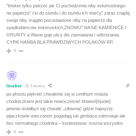
”lineker tylko patrzeć jak Ci pochodzenia niby eskimoskiego-
na papierze” ćio do siundu i do ziundu ich śtarćy” zaraz znajdą
swoje niby majątki pozostawione niby na papierze dla
spadkobierców eskimoskich.ZNOWU” NASiE KAMIENIĆE I
GRUNTY a Wasie goje ulicy dio ziamiatania i odśniziania.
CYRK HAŃBA BLA PRAWDZIWYCH POLAKÓW RP.
0
lineker
8 lat temu
po phostu pięknie! chwalenie się w centhum miasta
chodniczkami jest takie nowoczesne! bhawo![/quote]
pewnie wolałbyś się chwalić „siłownią” gdzie najwyżej
pijaczkowie wieczorem pogadają lub gimbaza zdemoluje ale
bez normalnego chodnika – kontestować można wszystko
0