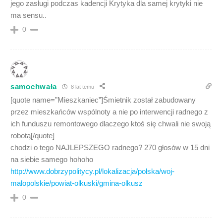
jego zasługi podczas kadencji Krytyka dla samej krytyki nie
ma sensu..
0
samochwała
8 lat temu
[quote name=”Mieszkaniec”]Śmietnik został zabudowany
przez mieszkańców wspólnoty a nie po interwencji radnego z
ich funduszu remontowego dlaczego ktoś się chwali nie swoją
robotą[/quote]
chodzi o tego NAJLEPSZEGO radnego? 270 głosów w 15 dni
na siebie samego hohoho
http://www.dobrzypolitycy.pl/lokalizacja/polska/woj-
malopolskie/powiat-olkuski/gmina-olkusz
0