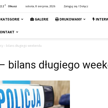
C
22.2
sobota, 8 sierpnia, 2026
Zaloguj się / Dołącz
Olkusz
KATEGORIE
GALERIE
DRUKOWANY
INTER
ONTAKT
wcy – bilans długiego weekendu
 – bilans długiego wee