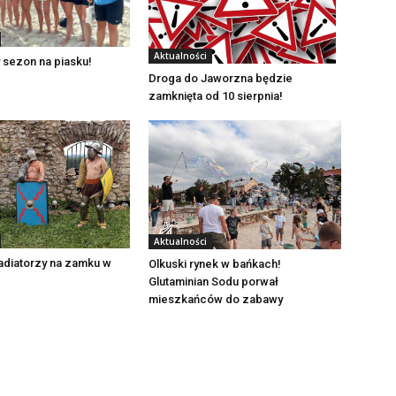
Aktualności
 sezon na piasku!
Droga do Jaworzna będzie
zamknięta od 10 sierpnia!
Aktualności
adiatorzy na zamku w
Olkuski rynek w bańkach!
Glutaminian Sodu porwał
mieszkańców do zabawy