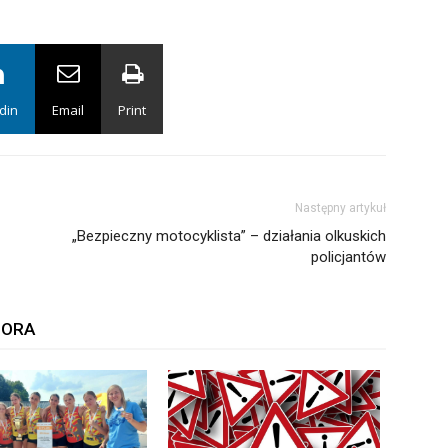
din
Email
Print
Następny artykuł
„Bezpieczny motocyklista” – działania olkuskich
policjantów
TORA