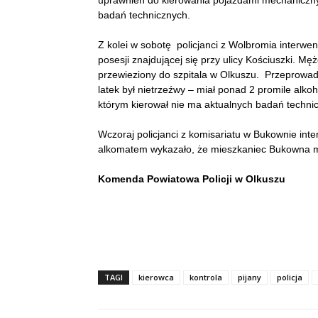
uprawnień do kierowania pojazdami mechanicznym
badań technicznych.
Z kolei w sobotę policjanci z Wolbromia interwen
posesji znajdującej się przy ulicy Kościuszki. Mę
przewieziony do szpitala w Olkuszu. Przeprowad
latek był nietrzeźwy – miał ponad 2 promile alkoh
którym kierował nie ma aktualnych badań techn
Wczoraj policjanci z komisariatu w Bukownie int
alkomatem wykazało, że mieszkaniec Bukowna ma
Komenda Powiatowa Policji w Olkuszu
TAGI
kierowca
kontrola
pijany
policja