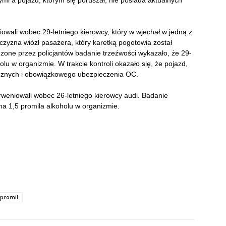
i a pojazd, którym się poruszał, nie posiada aktualnych
iowali wobec 29-letniego kierowcy, który w wjechał w jedną z
żczyzna wiózł pasażera, który karetką pogotowia został
zone przez policjantów badanie trzeźwości wykazało, że 29-
olu w organizmie. W trakcie kontroli okazało się, że pojazd,
icznych i obowiązkowego ubezpieczenia OC.
erweniowali wobec 26-letniego kierowcy audi. Badanie
 1,5 promila alkoholu w organizmie.
promil