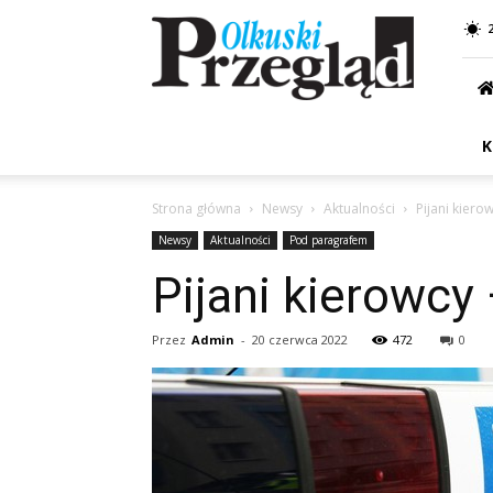
Przegląd
Olkuski
K
Strona główna
Newsy
Aktualności
Pijani kiero
Newsy
Aktualności
Pod paragrafem
Pijani kierowcy
Przez
Admin
-
20 czerwca 2022
472
0