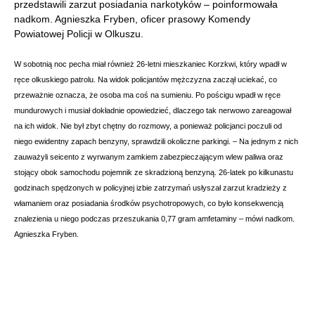
przedstawili zarzut posiadania narkotyków – poinformowała
nadkom. Agnieszka Fryben, oficer prasowy Komendy
Powiatowej Policji w Olkuszu.
W sobotnią noc pecha miał również 26-letni mieszkaniec Korzkwi, który wpadł w
ręce olkuskiego patrolu. Na widok policjantów mężczyzna zaczął uciekać, co
przeważnie oznacza, że osoba ma coś na sumieniu. Po pościgu wpadł w ręce
mundurowych i musiał dokładnie opowiedzieć, dlaczego tak nerwowo zareagował
na ich widok. Nie był zbyt chętny do rozmowy, a ponieważ policjanci poczuli od
niego ewidentny zapach benzyny, sprawdzili okoliczne parkingi. – Na jednym z nich
zauważyli seicento z wyrwanym zamkiem zabezpieczającym wlew paliwa oraz
stojący obok samochodu pojemnik ze skradzioną benzyną. 26-latek po kilkunastu
godzinach spędzonych w policyjnej izbie zatrzymań usłyszał zarzut kradzieży z
włamaniem oraz posiadania środków psychotropowych, co było konsekwencją
znalezienia u niego podczas przeszukania 0,77 gram amfetaminy – mówi nadkom.
Agnieszka Fryben.