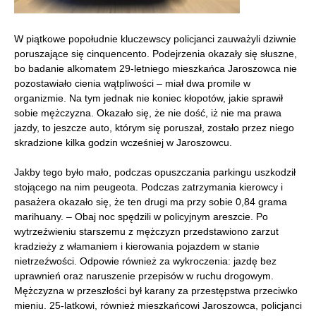
W piątkowe popołudnie kluczewscy policjanci zauważyli dziwnie
poruszające się cinquencento. Podejrzenia okazały się słuszne,
bo badanie alkomatem 29-letniego mieszkańca Jaroszowca nie
pozostawiało cienia wątpliwości – miał dwa promile w
organizmie. Na tym jednak nie koniec kłopotów, jakie sprawił
sobie mężczyzna. Okazało się, że nie dość, iż nie ma prawa
jazdy, to jeszcze auto, którym się poruszał, zostało przez niego
skradzione kilka godzin wcześniej w Jaroszowcu.
Jakby tego było mało, podczas opuszczania parkingu uszkodził
stojącego na nim peugeota. Podczas zatrzymania kierowcy i
pasażera okazało się, że ten drugi ma przy sobie 0,84 grama
marihuany. – Obaj noc spędzili w policyjnym areszcie. Po
wytrzeźwieniu starszemu z mężczyzn przedstawiono zarzut
kradzieży z włamaniem i kierowania pojazdem w stanie
nietrzeźwości. Odpowie również za wykroczenia: jazdę bez
uprawnień oraz naruszenie przepisów w ruchu drogowym.
Mężczyzna w przeszłości był karany za przestępstwa przeciwko
mieniu. 25-latkowi, również mieszkańcowi Jaroszowca, policjanci