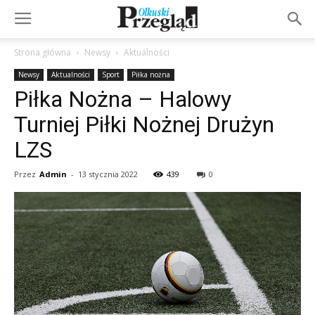
Strona główna
Newsy
Aktualności
Newsy
Aktualności
Sport
Piłka nożna
Piłka Nożna – Halowy
Turniej Piłki Nożnej Drużyn
LZS
Przez
Admin
-
13 stycznia 2022
439
0