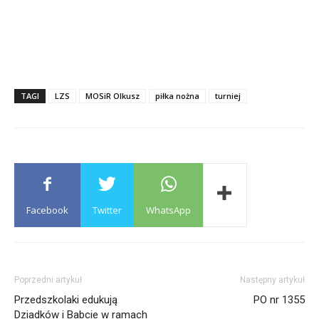
TAGI
LZS
MOSiR Olkusz
piłka nożna
turniej
Facebook
Twitter
WhatsApp
Poprzedni artykuł
Następny artykuł
Przedszkolaki edukują
PO nr 1355
Dziadków i Babcie w ramach