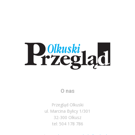
O nas
Przegląd Olkuski
ul. Marcina Bylicy 1/301
32-300 Olkusz
tel: 504 178 786