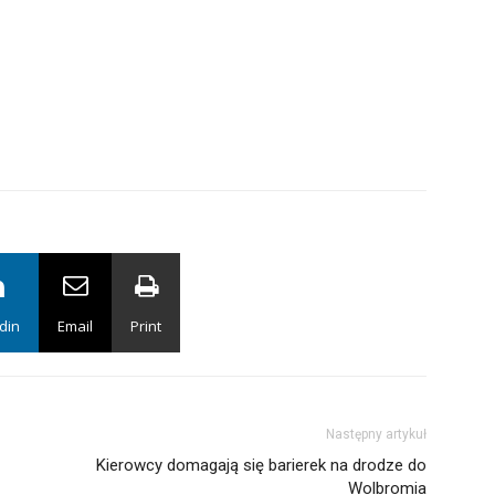
din
Email
Print
Następny artykuł
Kierowcy domagają się barierek na drodze do
Wolbromia