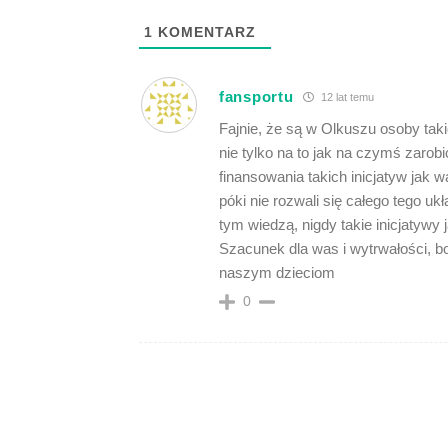
1
KOMENTARZ
fansportu
12 lat temu
Fajnie, że są w Olkuszu osoby taki
nie tylko na to jak na czymś zarob
finansowania takich inicjatyw jak 
póki nie rozwali się całego tego ukł
tym wiedzą, nigdy takie inicjatyw
Szacunek dla was i wytrwałości, b
naszym dzieciom
0