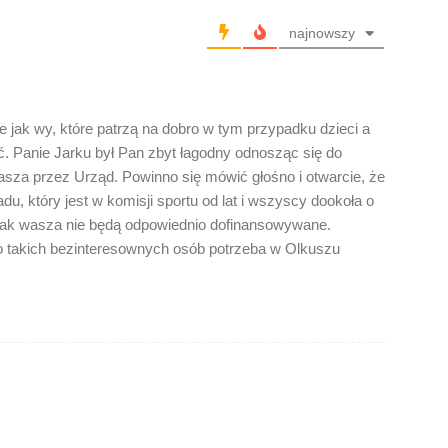
najnowszy
e jak wy, które patrzą na dobro w tym przypadku dzieci a
ić. Panie Jarku był Pan zbyt łagodny odnosząc się do
wasza przez Urząd. Powinno się mówić głośno i otwarcie, że
adu, który jest w komisji sportu od lat i wszyscy dookoła o
y jak wasza nie będą odpowiednio dofinansowywane.
o takich bezinteresownych osób potrzeba w Olkuszu