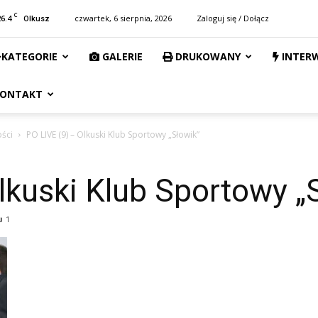
C
26.4
czwartek, 6 sierpnia, 2026
Zaloguj się / Dołącz
Olkusz
KATEGORIE
GALERIE
DRUKOWANY
INTER
ONTAKT
ości
PO LIVE (9) – Olkuski Klub Sportowy „Słowik”
lkuski Klub Sportowy „
1