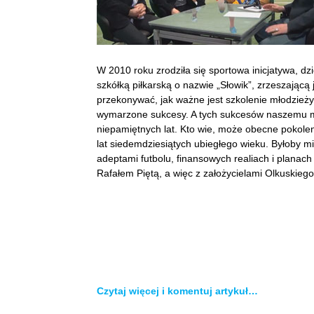
W 2010 roku zrodziła się sportowa inicjatywa, dz
szkółką piłkarską o nazwie „Słowik”, zrzeszającą 
przekonywać, jak ważne jest szkolenie młodzieży
wymarzone sukcesy. A tych sukcesów naszemu mia
niepamiętnych lat. Kto wie, może obecne pokole
lat siedemdziesiątych ubiegłego wieku. Byłoby mi
adeptami futbolu, finansowych realiach i plana
Rafałem Piętą, a więc z założycielami Olkuskieg
Czytaj więcej i komentuj artykuł…