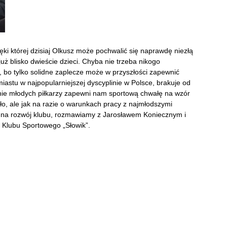
ięki której dzisiaj Olkusz może pochwalić się naprawdę niezłą
już blisko dwieście dzieci. Chyba nie trzeba nikogo
, bo tylko solidne zaplecze może w przyszłości zapewnić
stu w najpopularniejszej dyscyplinie w Polsce, brakuje od
nie młodych piłkarzy zapewni nam sportową chwałę na wzór
ło, ale jak na razie o warunkach pracy z najmłodszymi
ch na rozwój klubu, rozmawiamy z Jarosławem Koniecznym i
o Klubu Sportowego „Słowik”.