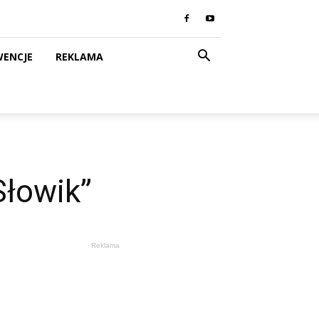
WENCJE
REKLAMA
Słowik”
Reklama