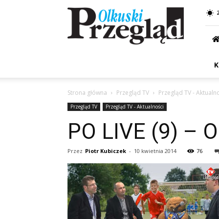
Przegląd
Olkuski
K
Strona główna
Przegląd TV
Przegląd TV - Aktualn
Przegląd TV
Przegląd TV - Aktualności
PO LIVE (9) – O
Przez
Piotr Kubiczek
-
10 kwietnia 2014
76