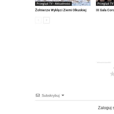
Przegląd TV - Aktualności
Przegląd TV 
Żołnierze Wyklęci Ziemi Olkuskiej
IX Gala Cord
Subskrybuj
Zaloguj 