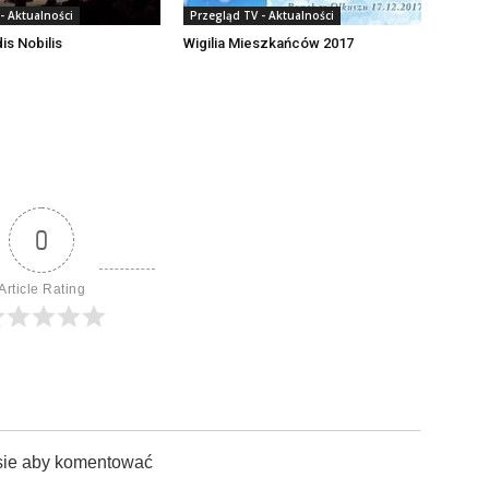
- Aktualności
Przegląd TV - Aktualności
is Nobilis
Wigilia Mieszkańców 2017
0
Article Rating
sie aby komentować