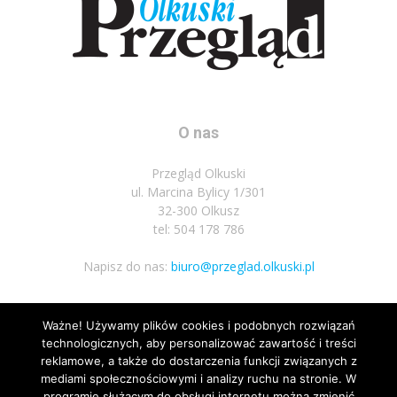
O nas
Przegląd Olkuski
ul. Marcina Bylicy 1/301
32-300 Olkusz
tel: 504 178 786
Napisz do nas:
biuro@przeglad.olkuski.pl
Ważne! Używamy plików cookies i podobnych rozwiązań
Podążaj za nami
technologicznych, aby personalizować zawartość i treści
reklamowe, a także do dostarczenia funkcji związanych z
mediami społecznościowymi i analizy ruchu na stronie. W
programie służącym do obsługi internetu można zmienić