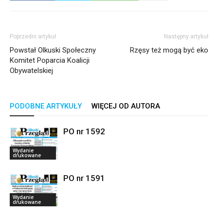
Poprzedni artykuł
Następny artykuł
Powstał Olkuski Społeczny
Rzęsy też mogą być eko
Komitet Poparcia Koalicji
Obywatelskiej
PODOBNE ARTYKUŁY
WIĘCEJ OD AUTORA
PO nr 1592
Wydanie
drukowane
PO nr 1591
Wydanie
drukowane