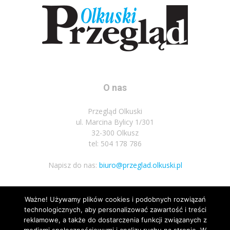
O nas
Przegląd Olkuski
ul. Marcina Bylicy 1/301
32-300 Olkusz
tel: 504 178 786
Napisz do nas:
biuro@przeglad.olkuski.pl
Ważne! Używamy plików cookies i podobnych rozwiązań
Podążaj za nami
technologicznych, aby personalizować zawartość i treści
reklamowe, a także do dostarczenia funkcji związanych z