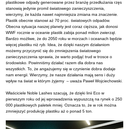
plastikowe odpady generowane przez branżę przedłużania rzęs
stanowią jedynie promil światowego zanieczyszczenia,
wierzymy, że każda nawet najmniejsza zmiana ma znaczenie.
Plastik obecnie stanowi aż 70 proc. światowych odpadów.
Obecna sytuacja naszej planety jest coraz cięższa, jak donosi
WWF rocznie w oceanie plastik zabija ponad milion zwierząt.
Bardzo możliwe, że do 2050 roku w morzach i oceanach będzie
więcej plastiku niż ryb. Idea, że dzięki naszym działaniom
możemy przyczynić się do zmniejszenia światowego
zanieczyszczenia sprawia, że warto podjąć trud w trosce o
środowisko. Powinniśmy działać razem dla dobra nas
wszystkich. To, że angażujemy się w czynienie dobra dodaje
nam energii. Wierzymy, że nasze działania mają sens i duży
wpływ na świat w którym żyjemy – uważa Paweł Wojciechowski.
Właściciele Noble Lashes szacują, że dzięki linii Eco w
pierwszym roku od jej wprowadzenia wypuszczą na rynek o 250
000 plastikowych paletek mniej. Oznacza to, że w rok można
zmniejszyć produkcję plastiku aż o ponad 5 ton.