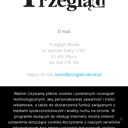
O nas
Przegląd Olkuski
ul. Marcina Bylicy 1/301
32-300 Olkusz
tel: 504 178 786
Napisz do nas:
biuro@przeglad.olkuski.pl
Ważne! Używamy plików cookies i podobnych rozwiązań
Podążaj za nami
technologicznych, aby personalizować zawartość i treści
reklamowe, a także do dostarczenia funkcji związanych z
mediami społecznościowymi i analizy ruchu na stronie. W
programie służącym do obsługi internetu można zmienić
ustawienia dotyczące cookies.Korzystanie z naszych serwisów
internetowych bez zmiany ustawień dotyczących cookies