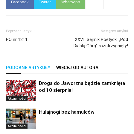
Facebook
Twitter
WhatsApp
Poprzedni artykuł
Następny artykuł
PO nr 1211
XXVII Sejmik Poetycki „Pod
Diablą Górą” rozstrzygnięty!
PODOBNE ARTYKUŁY
WIĘCEJ OD AUTORA
Droga do Jaworzna będzie zamknięta
od 10 sierpnia!
Aktualności
Hulajnogi bez hamulców
Aktualności