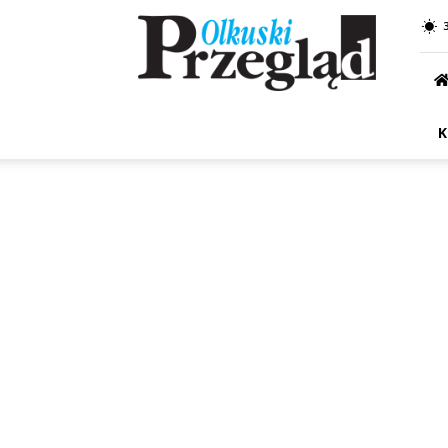
Przegląd
Olkuski
K