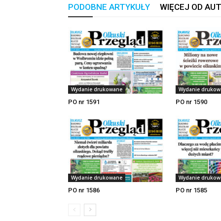
PODOBNE ARTYKUŁY
WIĘCEJ OD AU
Wydanie drukowane
Wydanie drukow
PO nr 1591
PO nr 1590
Wydanie drukowane
Wydanie drukow
PO nr 1586
PO nr 1585