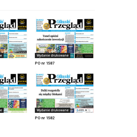
e
Wydanie drukowane
PO nr 1587
e
Wydanie drukowane
PO nr 1582