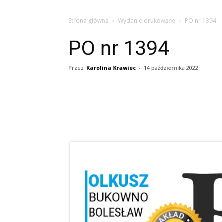
Strona główna
Wydanie drukowane
PO nr 1394
PO nr 1394
Przez
Karolina Krawiec
-
14 października 2022