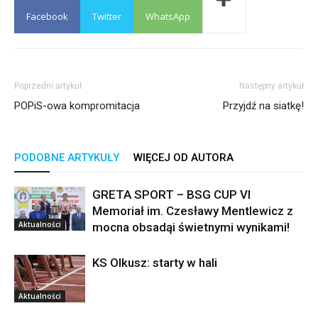
Facebook
Twitter
WhatsApp
Poprzedni artykuł
Następny artykuł
POPiS-owa kompromitacja
Przyjdź na siatkę!
PODOBNE ARTYKUŁY
WIĘCEJ OD AUTORA
GRETA SPORT – BSG CUP VI
Memoriał im. Czesławy Mentlewicz z
Aktualności
mocna obsadąi świetnymi wynikami!
KS Olkusz: starty w hali
Aktualności