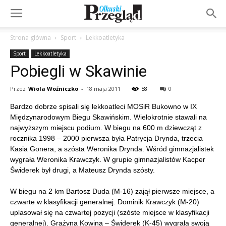
Strona główna
Sport
Lekkoatletyka
Sport
Lekkoatletyka
Pobiegli w Skawinie
Przez
Wiola Woźniczko
-
18 maja 2011
58
0
Bardzo dobrze spisali się lekkoatleci MOSiR Bukowno w IX
Międzynarodowym Biegu Skawińskim. Wielokrotnie stawali na
najwyższym miejscu podium. W biegu na 600 m dziewcząt z
rocznika 1998 – 2000 pierwsza była Patrycja Drynda, trzecia
Kasia Gonera, a szósta Weronika Drynda. Wśród gimnazjalistek
wygrała Weronika Krawczyk. W grupie gimnazjalistów Kacper
Świderek był drugi, a Mateusz Drynda szósty.
W biegu na 2 km Bartosz Duda (M-16) zajął pierwsze miejsce, a
czwarte w klasyfikacji generalnej. Dominik Krawczyk (M-20)
uplasował się na czwartej pozycji (szóste miejsce w klasyfikacji
generalnej). Grażyna Kowina – Świderek (K-45) wygrała swoją