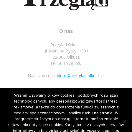
O nas
Przegląd Olkuski
ul. Marcina Bylicy 1/301
32-300 Olkusz
tel: 504 178 786
Napisz do nas:
biuro@przeglad.olkuski.pl
Ważne! Używamy plików cookies i podobnych rozwiązań
Podążaj za nami
technologicznych, aby personalizować zawartość i treści
reklamowe, a także do dostarczenia funkcji związanych z
mediami społecznościowymi i analizy ruchu na stronie. W
programie służącym do obsługi internetu można zmienić
ustawienia dotyczące cookies.Korzystanie z naszych serwisów
internetowych bez zmiany ustawień dotyczących cookies