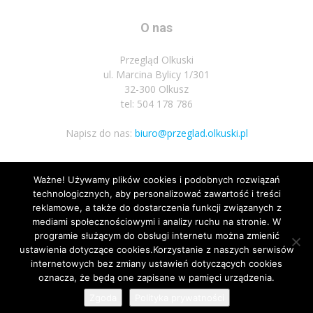
O nas
Przegląd Olkuski
ul. Marcina Bylicy 1/301
32-300 Olkusz
tel: 504 178 786
Napisz do nas:
biuro@przeglad.olkuski.pl
Ważne! Używamy plików cookies i podobnych rozwiązań
Podążaj za nami
technologicznych, aby personalizować zawartość i treści
reklamowe, a także do dostarczenia funkcji związanych z
mediami społecznościowymi i analizy ruchu na stronie. W
programie służącym do obsługi internetu można zmienić
ustawienia dotyczące cookies.Korzystanie z naszych serwisów
internetowych bez zmiany ustawień dotyczących cookies
oznacza, że będą one zapisane w pamięci urządzenia.
Nota prawna
Polityka prywatnosci
Kariera
Regulamin
Zgoda
Polityka prywatności
© Wszelkie prawa zastrzeżone 2020