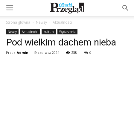
Strona główna
Newsy
Aktualności
Newsy
Aktualności
Kultura
Wydarzenia
Pod wielkim dachem nieba
Przez
Admin
-
19 czerwca 2024
238
0