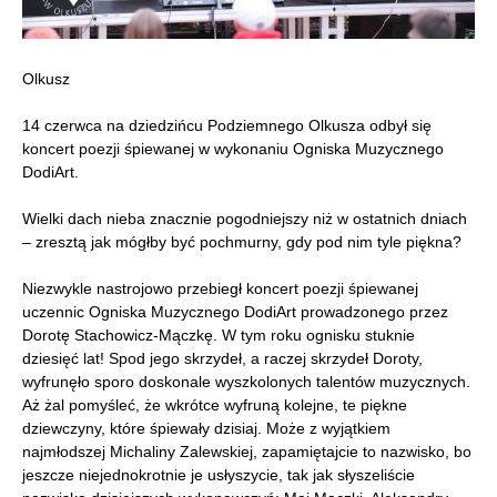
Olkusz
14 czerwca na dziedzińcu Podziemnego Olkusza odbył się
koncert poezji śpiewanej w wykonaniu Ogniska Muzycznego
DodiArt.
Wielki dach nieba znacznie pogodniejszy niż w ostatnich dniach
– zresztą jak mógłby być pochmurny, gdy pod nim tyle piękna?
Niezwykle nastrojowo przebiegł koncert poezji śpiewanej
uczennic Ogniska Muzycznego DodiArt prowadzonego przez
Dorotę Stachowicz-Mączkę. W tym roku ognisku stuknie
dziesięć lat! Spod jego skrzydeł, a raczej skrzydeł Doroty,
wyfrunęło sporo doskonale wyszkolonych talentów muzycznych.
Aż żal pomyśleć, że wkrótce wyfruną kolejne, te piękne
dziewczyny, które śpiewały dzisiaj. Może z wyjątkiem
najmłodszej Michaliny Zalewskiej, zapamiętajcie to nazwisko, bo
jeszcze niejednokrotnie je usłyszycie, tak jak słyszeliście