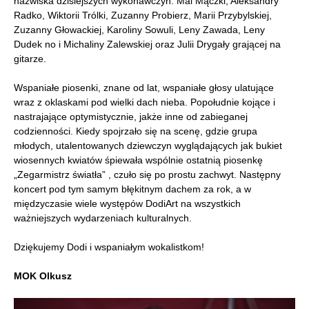
nazwiska dzisiejszych wykonawczyń: Mai Mączki, Aleksandry
Radko, Wiktorii Trólki, Zuzanny Probierz, Marii Przybylskiej,
Zuzanny Głowackiej, Karoliny Sowuli, Leny Zawada, Leny
Dudek no i Michaliny Zalewskiej oraz Julii Drygały grającej na
gitarze.
Wspaniałe piosenki, znane od lat, wspaniałe głosy ulatujące
wraz z oklaskami pod wielki dach nieba. Popołudnie kojące i
nastrajające optymistycznie, jakże inne od zabieganej
codzienności. Kiedy spojrzało się na scenę, gdzie grupa
młodych, utalentowanych dziewczyn wyglądających jak bukiet
wiosennych kwiatów śpiewała wspólnie ostatnią piosenkę
„Zegarmistrz światła” , czuło się po prostu zachwyt. Następny
koncert pod tym samym błękitnym dachem za rok, a w
międzyczasie wiele występów DodiArt na wszystkich
ważniejszych wydarzeniach kulturalnych.
Dziękujemy Dodi i wspaniałym wokalistkom!
MOK Olkusz