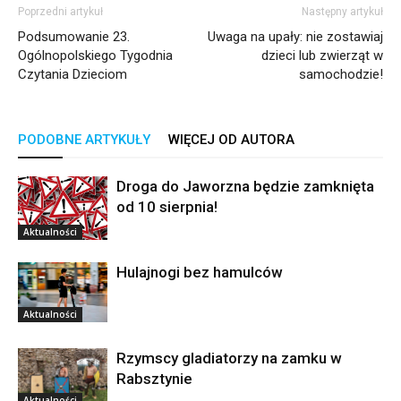
Poprzedni artykuł
Następny artykuł
Podsumowanie 23.
Uwaga na upały: nie zostawiaj
Ogólnopolskiego Tygodnia
dzieci lub zwierząt w
Czytania Dzieciom
samochodzie!
PODOBNE ARTYKUŁY
WIĘCEJ OD AUTORA
Droga do Jaworzna będzie zamknięta
od 10 sierpnia!
Aktualności
Hulajnogi bez hamulców
Aktualności
Rzymscy gladiatorzy na zamku w
Rabsztynie
Aktualności