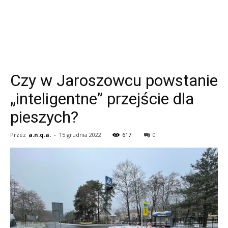
Czy w Jaroszowcu powstanie
„inteligentne” przejście dla
pieszych?
Przez
a.n.q.a.
-
15 grudnia 2022
617
0