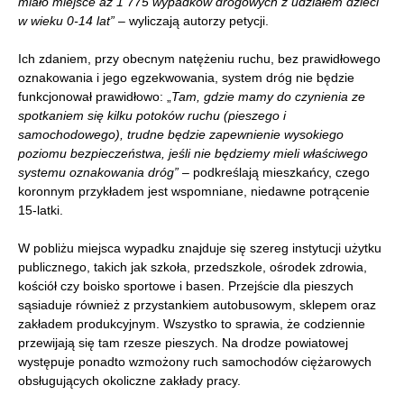
miało miejsce aż 1 775 wypadków drogowych z udziałem dzieci
w wieku 0-14 lat”
– wyliczają autorzy petycji.
Ich zdaniem, przy obecnym natężeniu ruchu, bez prawidłowego
oznakowania i jego egzekwowania, system dróg nie będzie
funkcjonował prawidłowo: „
Tam, gdzie mamy do czynienia ze
spotkaniem się kilku potoków ruchu (pieszego i
samochodowego), trudne będzie zapewnienie wysokiego
poziomu bezpieczeństwa, jeśli nie będziemy mieli właściwego
systemu oznakowania dróg”
– podkreślają mieszkańcy, czego
koronnym przykładem jest wspomniane, niedawne potrącenie
15-latki.
W pobliżu miejsca wypadku znajduje się szereg instytucji użytku
publicznego, takich jak szkoła, przedszkole, ośrodek zdrowia,
kościół czy boisko sportowe i basen. Przejście dla pieszych
sąsiaduje również z przystankiem autobusowym, sklepem oraz
zakładem produkcyjnym. Wszystko to sprawia, że codziennie
przewijają się tam rzesze pieszych. Na drodze powiatowej
występuje ponadto wzmożony ruch samochodów ciężarowych
obsługujących okoliczne zakłady pracy.