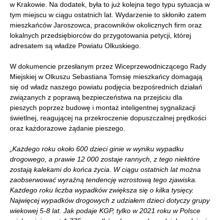
w Krakowie. Na dodatek, była to już kolejna tego typu sytuacja w
tym miejscu w ciągu ostatnich lat. Wydarzenie to skłoniło zatem
mieszkańców Jaroszowca, pracowników okolicznych firm oraz
lokalnych przedsiębiorców do przygotowania petycji, której
adresatem są władze Powiatu Olkuskiego.
W dokumencie przesłanym przez Wiceprzewodniczącego Rady
Miejskiej w Olkuszu Sebastiana Tomsię mieszkańcy domagają
się od władz naszego powiatu podjęcia bezpośrednich działań
związanych z poprawą bezpieczeństwa na przejściu dla
pieszych poprzez budowę i montaż inteligentnej sygnalizacji
świetlnej, reagującej na przekroczenie dopuszczalnej prędkości
oraz każdorazowe żądanie pieszego.
„Każdego roku około 600 dzieci ginie w wyniku wypadku
drogowego, a prawie 12 000 zostaje rannych, z tego niektóre
zostają kalekami do końca życia. W ciągu ostatnich lat można
zaobserwować wyraźną tendencję wzrostową tego zjawiska.
Każdego roku liczba wypadków zwiększa się o kilka tysięcy.
Najwięcej wypadków drogowych z udziałem dzieci dotyczy grupy
wiekowej 5-8 lat. Jak podaje KGP, tylko w 2021 roku w Polsce