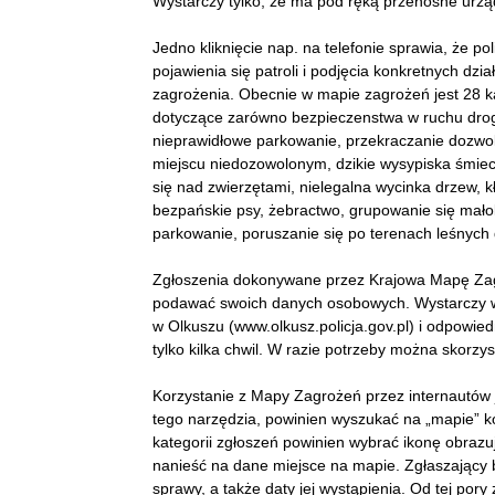
Wystarczy tylko, że ma pod ręką przenośne urządz
Jedno kliknięcie nap. na telefonie sprawia, że po
pojawienia się patroli i podjęcia konkretnych dz
zagrożenia. Obecnie w mapie zagrożeń jest 28 ka
dotyczące zarówno bezpieczenstwa w ruchu drog
nieprawidłowe parkowanie, przekraczanie dozwolo
miejscu niedozowolonym, dzikie wysypiska śmieci
się nad zwierzętami, nielegalna wycinka drzew, 
bezpańskie psy, żebractwo, grupowanie się mało
parkowanie, poruszanie się po terenach leśnych
Zgłoszenia dokonywane przez Krajowa Mapę Zag
podawać swoich danych osobowych. Wystarczy we
w Olkuszu (www.olkusz.policja.gov.pl) i odpowied
tylko kilka chwil. W razie potrzeby można skorzyst
Korzystanie z Mapy Zagrożeń przez internautów jes
tego narzędzia, powinien wyszukać na „mapie” k
kategorii zgłoszeń powinien wybrać ikonę obrazu
nanieść na dane miejsce na mapie. Zgłaszający
sprawy, a także daty jej wystąpienia. Od tej por