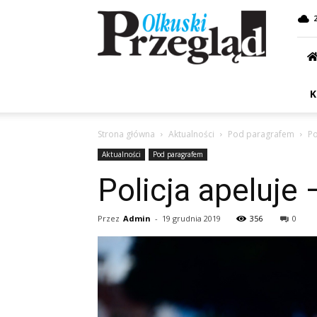
Przegląd
Olkuski
K
Strona główna
Aktualności
Pod paragrafem
Po
Aktualności
Pod paragrafem
Policja apeluje 
Przez
Admin
-
19 grudnia 2019
356
0