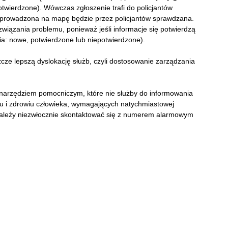
otwierdzone). Wówczas zgłoszenie trafi do policjantów
 wprowadzona na mapę będzie przez policjantów sprawdzana.
związania problemu, ponieważ jeśli informacje się potwierdzą
a: nowe, potwierdzone lub niepotwierdzone).
zcze lepszą dyslokację służb, czyli dostosowanie zarządzania
 narzędziem pomocniczym, które nie służby do informowania
ciu i zdrowiu człowieka, wymagających natychmiastowej
ch należy niezwłocznie skontaktować się z numerem alarmowym