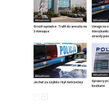
Aktualności
Aktualności
Groził sąsiadce. Trafił do aresztu na
Uwaga na o
3 miesiące
mieszkanki 
straciły pi
Aktualności
Aktualności
Sprawcy pr
Jechał za szybko i był nietrzeźwy
bezkarni