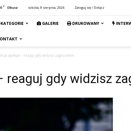
C
20
sobota, 8 sierpnia, 2026
Zaloguj się / Dołącz
Olkusz
KATEGORIE
GALERIE
DRUKOWANY
INTER
ONTAKT
licja apeluje – reaguj gdy widzisz zagrożenie!
– reaguj gdy widzisz za