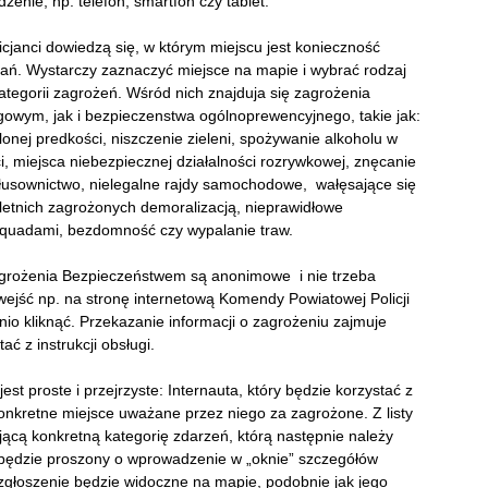
enie, np. telefon, smartfon czy tablet.
licjanci dowiedzą się, w którym miejscu jest konieczność
iałań. Wystarczy zaznaczyć miejsce na mapie i wybrać rodzaj
tegorii zagrożeń. Wśród nich znajduja się zagrożenia
owym, jak i bezpieczenstwa ogólnoprewencyjnego, takie jak:
nej predkości, niszczenie zieleni, spożywanie alkoholu w
, miejsca niebezpiecznej działalności rozrywkowej, znęcanie
kłusownictwo, nielegalne rajdy samochodowe, wałęsające się
letnich zagrożonych demoralizacją, nieprawidłowe
 quadami, bezdomność czy wypalanie traw.
rożenia Bezpieczeństwem są anonimowe i nie trzeba
jść np. na stronę internetową Komendy Powiatowej Policji
nio kliknąć. Przekazanie informacji o zagrożeniu zajmuje
ać z instrukcji obsługi.
t proste i przejrzyste: Internauta, który będzie korzystać z
onkretne miejsce uważane przez niego za zagrożone. Z listy
jącą konkretną kategorię zdarzeń, którą następnie należy
 będzie proszony o wprowadzenie w „oknie” szczegółów
y zgłoszenie będzie widoczne na mapie, podobnie jak jego