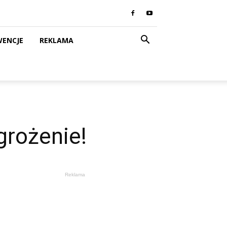
WENCJE
REKLAMA
grożenie!
Reklama