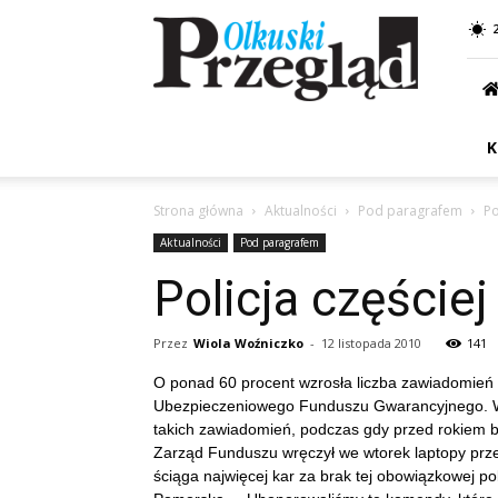
Przegląd
Olkuski
K
Strona główna
Aktualności
Pod paragrafem
Po
Aktualności
Pod paragrafem
Policja częściej
Przez
Wiola Woźniczko
-
12 listopada 2010
141
O ponad 60 procent wzrosła liczba zawiadomień 
Ubezpieczeniowego Funduszu Gwarancyjnego. W 
takich zawiadomień, podczas gdy przed rokiem by
Zarząd Funduszu wręczył we wtorek laptopy prze
ściąga najwięcej kar za brak tej obowiązkowej p