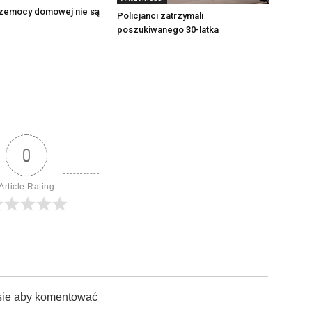
zemocy domowej nie są
Policjanci zatrzymali
poszukiwanego 30-latka
0
Article Rating
sie aby komentować