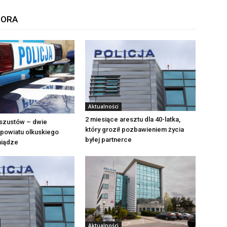
TORA
Aktualności
2 miesiące aresztu dla 40-latka,
szustów – dwie
który groził pozbawieniem życia
powiatu olkuskiego
byłej partnerce
eniądze
Aktualności