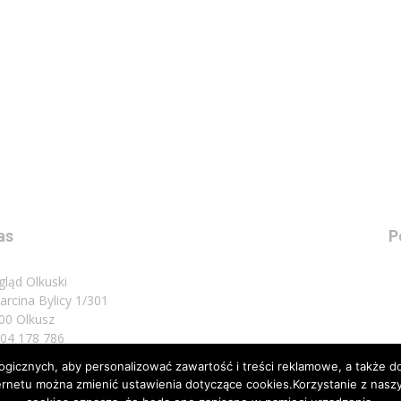
as
P
gląd Olkuski
Marcina Bylicy 1/301
00 Olkusz
 504 178 786
icznych, aby personalizować zawartość i treści reklamowe, a także do
sz do nas:
biuro@przeglad.olkuski.pl
nternetu można zmienić ustawienia dotyczące cookies.Korzystanie z na