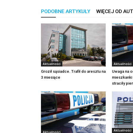
PODOBNE ARTYKUŁY
WIĘCEJ OD AU
Aktualności
Aktualności
Groził sąsiadce. Trafił do aresztu na
Uwaga na o
3 miesiące
mieszkanki 
straciły pi
Aktualności
Aktualności