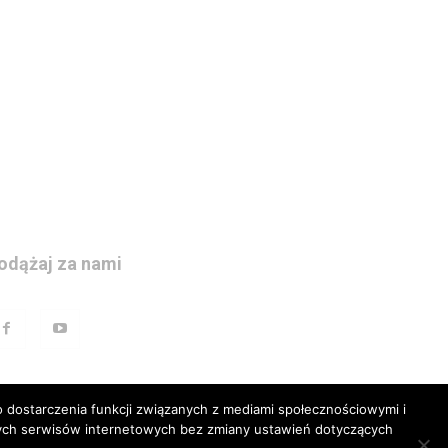
odążaj za nami
 dostarczenia funkcji związanych z mediami społecznościowymi i
szych serwisów internetowych bez zmiany ustawień dotyczących