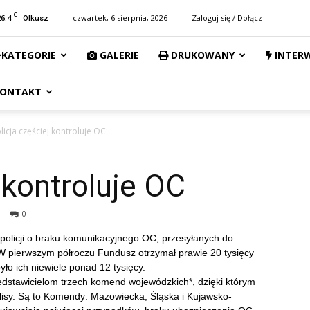
C
26.4
czwartek, 6 sierpnia, 2026
Zaloguj się / Dołącz
Olkusz
KATEGORIE
GALERIE
DRUKOWANY
INTER
ONTAKT
licja częściej kontroluje OC
 kontroluje OC
0
policji o braku komunikacyjnego OC, przesyłanych do
pierwszym półroczu Fundusz otrzymał prawie 20 tysięcy
ło ich niewiele ponad 12 tysięcy.
dstawicielom trzech komend wojewódzkich*, dzięki którym
olisy. Są to Komendy: Mazowiecka, Śląska i Kujawsko-