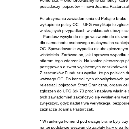
Pomorska. – Uhonorowaliśmy te komendy, które 
posiadaczy pojazdów – mówi Joanna Pasturczak,
Po otrzymaniu zawiadomienia od Policji o braku
wykupienie polisy OC – UFG weryfikuje to zgłosz
w skrajnych przypadkach w zakładach ubezpiecze
– Fundusz wysyła do niego wezwanie do okazania
dla samochodu osobowego maksymalna sankcja to
OC. Spowodowanie wypadku nieubezpieczonym p
właściciela. Zarówno on, jak i sprawca wypadk
ofiarom tego zdarzenia. Na koniec pierwszego pó
postępowań o zwrot wypłaconych odszkodowań.
Z szacunków Funduszu wynika, że po polskich d
ważnego OC. Do kontroli tych obowiązkowych pol
rejestracji pojazdów, Straż Graniczna, organy c
zgłoszeń do UFG (ok.70 proc.) napływa właśnie o
tych zawiadomień zakończyło się wysłaniem wezw
zwiększyć, gdyż nadal trwa weryfikacja, bezpośre
zaznacza Joanna Pasturczak.
* W rankingu komend pod uwagę brane były trzy 
na tej podstawie wezwań do zapłaty kary oraz ilo