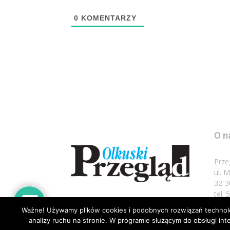
0
KOMENTARZY
O n
Prze
ul. 
32-3
tel:
Ważne! Używamy plików cookies i podobnych rozwiązań technolog
Napi
analizy ruchu na stronie. W programie służącym do obsługi i