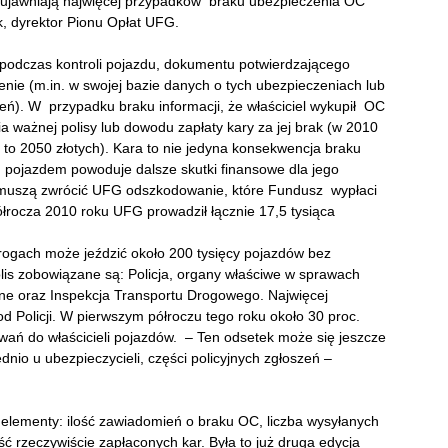
ujawniają najwięcej przypadków braku ubezpieczenia OC
 dyrektor Pionu Opłat UFG.
, podczas kontroli pojazdu, dokumentu potwierdzającego
enie (m.in. w swojej bazie danych o tych ubezpieczeniach lub
ń). W przypadku braku informacji, że właściciel wykupił OC
 ważnej polisy lub dowodu zapłaty kary za jej brak (w 2010
 2050 złotych). Kara to nie jedyna konsekwencja braku
ojazdem powoduje dalsze skutki finansowe dla jego
u muszą zwrócić UFG odszkodowanie, które Fundusz wypłaci
łrocza 2010 roku UFG prowadził łącznie 17,5 tysiąca
rogach może jeździć około 200 tysięcy pojazdów bez
is zobowiązane są: Policja, organy właściwe w sprawach
elne oraz Inspekcja Transportu Drogowego. Najwięcej
d Policji. W pierwszym półroczu tego roku około 30 proc.
ań do właścicieli pojazdów. – Ten odsetek może się jeszcze
dnio u ubezpieczycieli, części policyjnych zgłoszeń –
elementy: ilość zawiadomień o braku OC, liczba wysyłanych
ść rzeczywiście zapłaconych kar. Była to już druga edycja