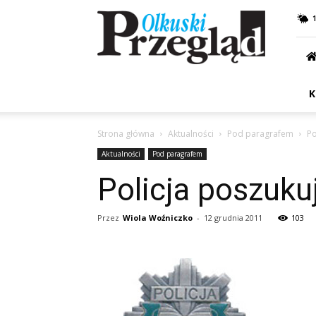
Przegląd
Olkuski
K
Strona główna
Aktualności
Pod paragrafem
Po
Aktualności
Pod paragrafem
Policja poszuk
Przez
Wiola Woźniczko
-
12 grudnia 2011
103