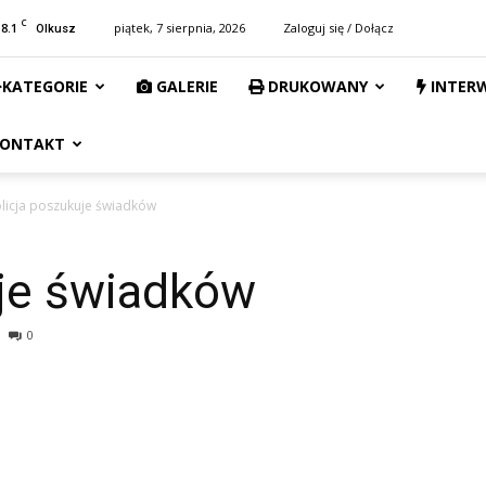
C
18.1
piątek, 7 sierpnia, 2026
Zaloguj się / Dołącz
Olkusz
KATEGORIE
GALERIE
DRUKOWANY
INTER
ONTAKT
licja poszukuje świadków
uje świadków
0