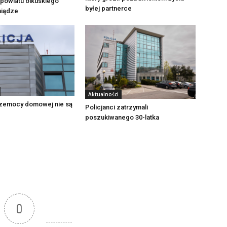
powiatu olkuskiego
byłej partnerce
eniądze
Aktualności
zemocy domowej nie są
Policjanci zatrzymali
poszukiwanego 30-latka
0