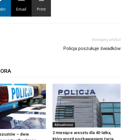
din
Email
Print
Następny artykuł
Policja poszukuje świadków
TORA
Aktualności
2 miesiące aresztu dla 40-latka,
szustów – dwie
który groził pozbawieniem życia