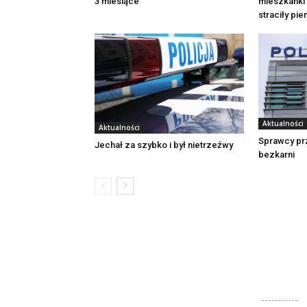
3 miesiące
mieszkanki 
straciły pi
Aktualności
Aktualności
Sprawcy pr
Jechał za szybko i był nietrzeźwy
bezkarni