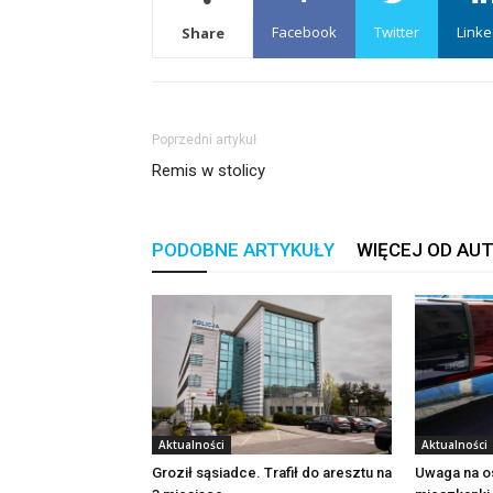
Facebook
Twitter
Linke
Share
Poprzedni artykuł
Remis w stolicy
PODOBNE ARTYKUŁY
WIĘCEJ OD AU
Aktualności
Aktualności
Groził sąsiadce. Trafił do aresztu na
Uwaga na o