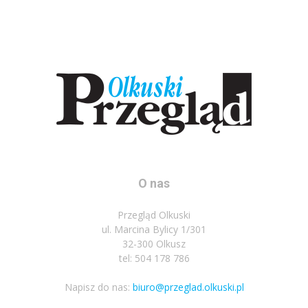
O nas
Przegląd Olkuski
ul. Marcina Bylicy 1/301
32-300 Olkusz
tel: 504 178 786
Napisz do nas:
biuro@przeglad.olkuski.pl