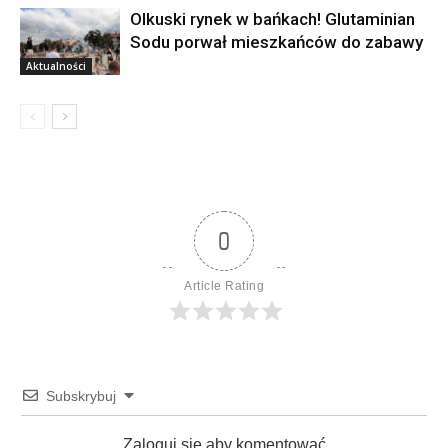
Olkuski rynek w bańkach! Glutaminian
Sodu porwał mieszkańców do zabawy
Aktualności
0
Article Rating
Subskrybuj
Zaloguj sie aby komentować