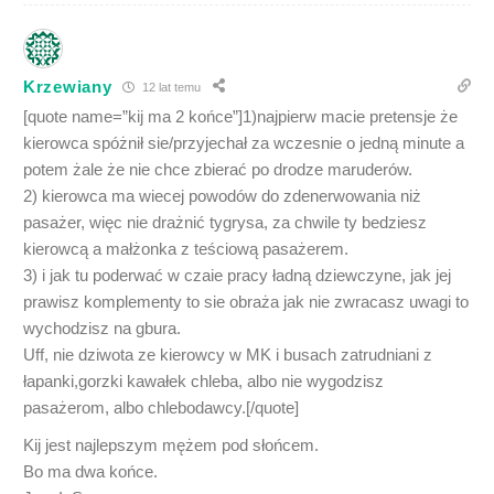
Krzewiany
12 lat temu
[quote name=”kij ma 2 końce”]1)najpierw macie pretensje że
kierowca spóżnił sie/przyjechał za wczesnie o jedną minute a
potem żale że nie chce zbierać po drodze maruderów.
2) kierowca ma wiecej powodów do zdenerwowania niż
pasażer, więc nie drażnić tygrysa, za chwile ty bedziesz
kierowcą a małżonka z teściową pasażerem.
3) i jak tu poderwać w czaie pracy ładną dziewczyne, jak jej
prawisz komplementy to sie obraża jak nie zwracasz uwagi to
wychodzisz na gbura.
Uff, nie dziwota ze kierowcy w MK i busach zatrudniani z
łapanki,gorzki kawałek chleba, albo nie wygodzisz
pasażerom, albo chlebodawcy.[/quote]
Kij jest najlepszym mężem pod słońcem.
Bo ma dwa końce.