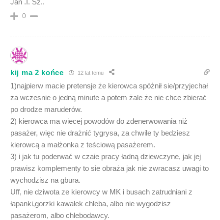
Jan .I. Sz..
0
kij ma 2 końce
12 lat temu
1)najpierw macie pretensje że kierowca spóżnił sie/przyjechał
za wczesnie o jedną minute a potem żale że nie chce zbierać
po drodze maruderów.
2) kierowca ma wiecej powodów do zdenerwowania niż
pasażer, więc nie drażnić tygrysa, za chwile ty bedziesz
kierowcą a małżonka z teściową pasażerem.
3) i jak tu poderwać w czaie pracy ładną dziewczyne, jak jej
prawisz komplementy to sie obraża jak nie zwracasz uwagi to
wychodzisz na gbura.
Uff, nie dziwota ze kierowcy w MK i busach zatrudniani z
łapanki,gorzki kawałek chleba, albo nie wygodzisz
pasażerom, albo chlebodawcy.