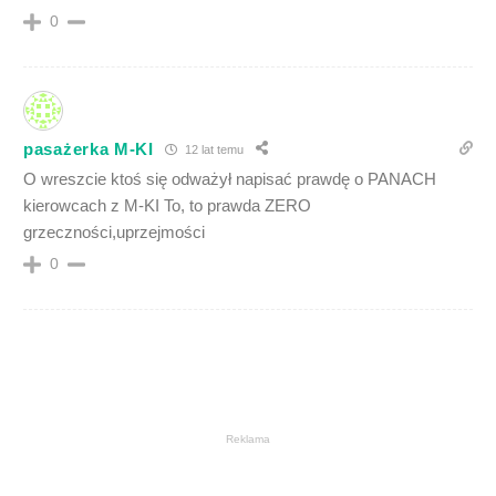
0
pasażerka M-KI
12 lat temu
O wreszcie ktoś się odważył napisać prawdę o PANACH
kierowcach z M-KI To, to prawda ZERO
grzeczności,uprzejmości
0
Reklama