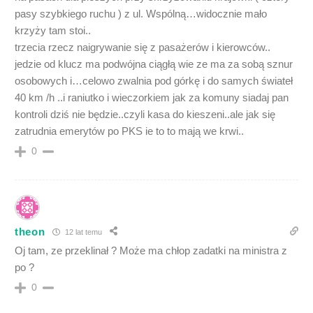
pasy szybkiego ruchu ) z ul. Wspólną…widocznie mało
krzyży tam stoi..
trzecia rzecz naigrywanie się z pasażerów i kierowców..
jedzie od klucz ma podwójna ciągłą wie ze ma za sobą sznur
osobowych i…celowo zwalnia pod górkę i do samych świateł
40 km /h ..i raniutko i wieczorkiem jak za komuny siadaj pan
kontroli dziś nie będzie..czyli kasa do kieszeni..ale jak się
zatrudnia emerytów po PKS ie to to mają we krwi..
0
theon
12 lat temu
Oj tam, ze przeklinał ? Może ma chłop zadatki na ministra z
po ?
0