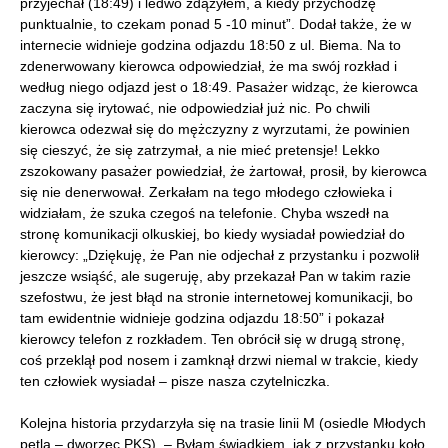
przyjechał (18:49) i ledwo zdążyłem, a kiedy przychodzę
punktualnie, to czekam ponad 5 -10 minut”. Dodał także, że w
internecie widnieje godzina odjazdu 18:50 z ul. Biema. Na to
zdenerwowany kierowca odpowiedział, że ma swój rozkład i
według niego odjazd jest o 18:49. Pasażer widząc, że kierowca
zaczyna się irytować, nie odpowiedział już nic. Po chwili
kierowca odezwał się do mężczyzny z wyrzutami, że powinien
się cieszyć, że się zatrzymał, a nie mieć pretensje! Lekko
zszokowany pasażer powiedział, że żartował, prosił, by kierowca
się nie denerwował. Zerkałam na tego młodego człowieka i
widziałam, że szuka czegoś na telefonie. Chyba wszedł na
stronę komunikacji olkuskiej, bo kiedy wysiadał powiedział do
kierowcy: „Dziękuję, że Pan nie odjechał z przystanku i pozwolił
jeszcze wsiąść, ale sugeruję, aby przekazał Pan w takim razie
szefostwu, że jest błąd na stronie internetowej komunikacji, bo
tam ewidentnie widnieje godzina odjazdu 18:50” i pokazał
kierowcy telefon z rozkładem. Ten obrócił się w drugą stronę,
coś przeklął pod nosem i zamknął drzwi niemal w trakcie, kiedy
ten człowiek wysiadał – pisze nasza czytelniczka.
Kolejna historia przydarzyła się na trasie linii M (osiedle Młodych
pętla – dworzec PKS). – Byłam świadkiem, jak z przystanku koło