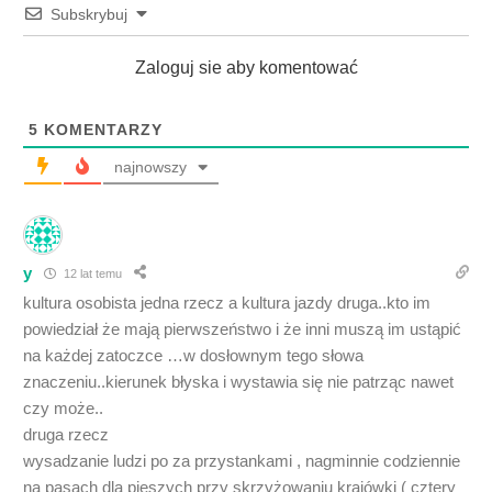
Subskrybuj
Zaloguj sie aby komentować
5
KOMENTARZY
najnowszy
y
12 lat temu
kultura osobista jedna rzecz a kultura jazdy druga..kto im
powiedział że mają pierwszeństwo i że inni muszą im ustąpić
na każdej zatoczce …w dosłownym tego słowa
znaczeniu..kierunek błyska i wystawia się nie patrząc nawet
czy może..
druga rzecz
wysadzanie ludzi po za przystankami , nagminnie codziennie
na pasach dla pieszych przy skrzyżowaniu krajówki ( cztery