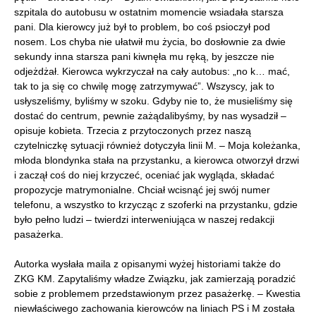
szpitala do autobusu w ostatnim momencie wsiadała starsza
pani. Dla kierowcy już był to problem, bo coś psioczył pod
nosem. Los chyba nie ułatwił mu życia, bo dosłownie za dwie
sekundy inna starsza pani kiwnęła mu ręką, by jeszcze nie
odjeżdżał. Kierowca wykrzyczał na cały autobus: „no k… mać,
tak to ja się co chwilę mogę zatrzymywać”. Wszyscy, jak to
usłyszeliśmy, byliśmy w szoku. Gdyby nie to, że musieliśmy się
dostać do centrum, pewnie zażądalibyśmy, by nas wysadził –
opisuje kobieta. Trzecia z przytoczonych przez naszą
czytelniczkę sytuacji również dotyczyła linii M. – Moja koleżanka,
młoda blondynka stała na przystanku, a kierowca otworzył drzwi
i zaczął coś do niej krzyczeć, oceniać jak wygląda, składać
propozycje matrymonialne. Chciał wcisnąć jej swój numer
telefonu, a wszystko to krzycząc z szoferki na przystanku, gdzie
było pełno ludzi – twierdzi interweniująca w naszej redakcji
pasażerka.
Autorka wysłała maila z opisanymi wyżej historiami także do
ZKG KM. Zapytaliśmy władze Związku, jak zamierzają poradzić
sobie z problemem przedstawionym przez pasażerkę. – Kwestia
niewłaściwego zachowania kierowców na liniach PS i M została