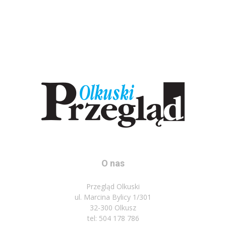
O nas
Przegląd Olkuski
ul. Marcina Bylicy 1/301
32-300 Olkusz
tel: 504 178 786