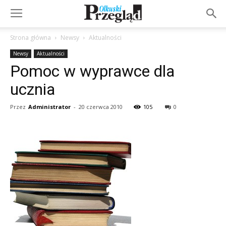
Strona główna
Newsy
Aktualności
Newsy
Aktualności
Pomoc w wyprawce dla
ucznia
Przez
Administrator
-
20 czerwca 2010
105
0