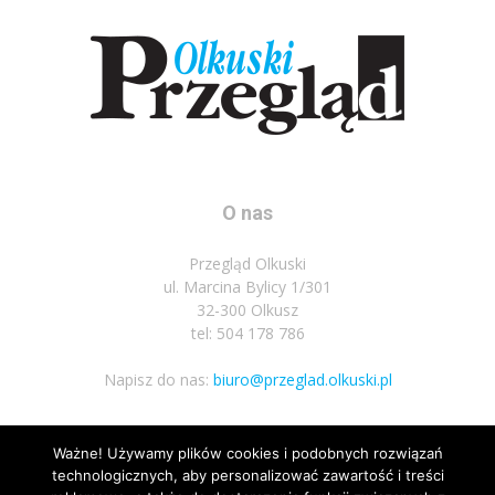
O nas
Przegląd Olkuski
ul. Marcina Bylicy 1/301
32-300 Olkusz
tel: 504 178 786
Napisz do nas:
biuro@przeglad.olkuski.pl
Ważne! Używamy plików cookies i podobnych rozwiązań
Podążaj za nami
technologicznych, aby personalizować zawartość i treści