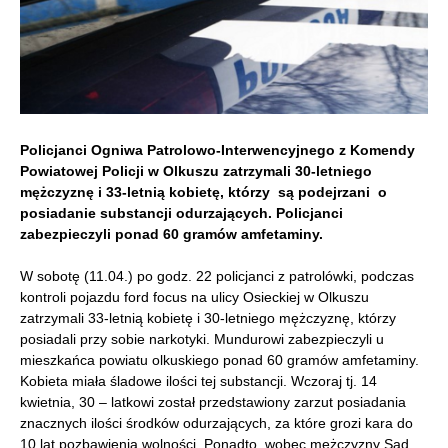
Policjanci Ogniwa Patrolowo-Interwencyjnego z Komendy
Powiatowej Policji w Olkuszu zatrzymali 30-letniego
mężczyznę i 33-letnią kobietę, którzy są podejrzani o
posiadanie substancji odurzających. Policjanci
zabezpieczyli ponad 60 gramów amfetaminy.
W sobotę (11.04.) po godz. 22 policjanci z patrolówki, podczas
kontroli pojazdu ford focus na ulicy Osieckiej w Olkuszu
zatrzymali 33-letnią kobietę i 30-letniego mężczyznę, którzy
posiadali przy sobie narkotyki. Mundurowi zabezpieczyli u
mieszkańca powiatu olkuskiego ponad 60 gramów amfetaminy.
Kobieta miała śladowe ilości tej substancji. Wczoraj tj. 14
kwietnia, 30 – latkowi został przedstawiony zarzut posiadania
znacznych ilości środków odurzających, za które grozi kara do
10 lat pozbawienia wolności. Ponadto wobec mężczyzny Sąd