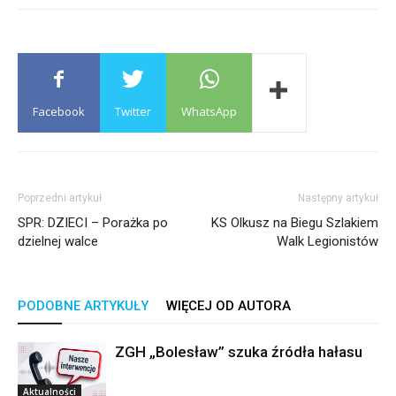
Facebook
Twitter
WhatsApp
Poprzedni artykuł
Następny artykuł
SPR: DZIECI – Porażka po
KS Olkusz na Biegu Szlakiem
dzielnej walce
Walk Legionistów
PODOBNE ARTYKUŁY
WIĘCEJ OD AUTORA
ZGH „Bolesław” szuka źródła hałasu
Aktualności