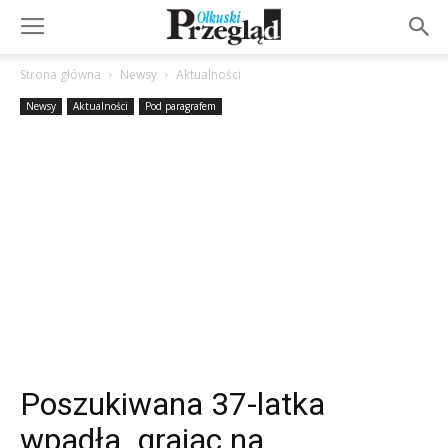
Strona główna
Newsy
Aktualności
Newsy
Aktualności
Pod paragrafem
Poszukiwana 37-latka
wpadła grając na