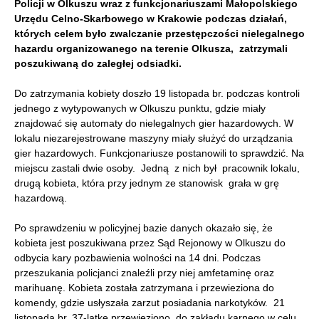
Policji w Olkuszu wraz z funkcjonariuszami Małopolskiego
Urzędu Celno-Skarbowego w Krakowie podczas działań,
których celem było zwalczanie przestępczości nielegalnego
hazardu organizowanego na terenie Olkusza, zatrzymali
poszukiwaną do zaległej odsiadki.
Do zatrzymania kobiety doszło 19 listopada br. podczas kontroli
jednego z wytypowanych w Olkuszu punktu, gdzie miały
znajdować się automaty do nielegalnych gier hazardowych.
W
lokalu niezarejestrowane maszyny miały służyć do urządzania
gier hazardowych. Funkcjonariusze postanowili to sprawdzić. Na
miejscu zastali dwie osoby. Jedną z nich był pracownik lokalu,
drugą kobieta, która przy jednym ze stanowisk grała w grę
hazardową.
Po sprawdzeniu w policyjnej bazie danych okazało się, że
kobieta jest poszukiwana przez Sąd Rejonowy w Olkuszu do
odbycia kary pozbawienia wolności na 14 dni. Podczas
przeszukania policjanci znaleźli przy niej amfetaminę oraz
marihuanę. Kobieta została zatrzymana i przewieziona do
komendy, gdzie usłyszała zarzut posiadania narkotyków. 21
listopada br. 37-latkę przewieziono do zakładu karnego w celu