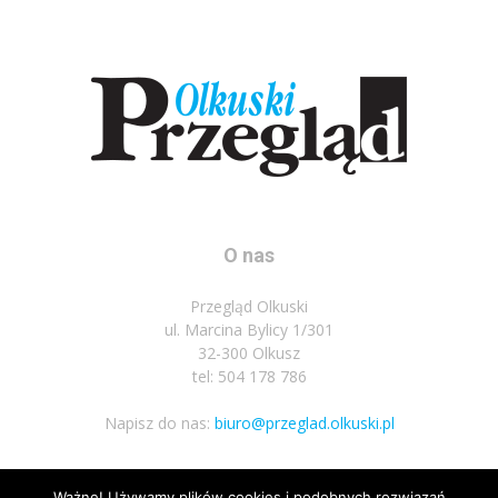
O nas
Przegląd Olkuski
ul. Marcina Bylicy 1/301
32-300 Olkusz
tel: 504 178 786
Napisz do nas:
biuro@przeglad.olkuski.pl
Ważne! Używamy plików cookies i podobnych rozwiązań