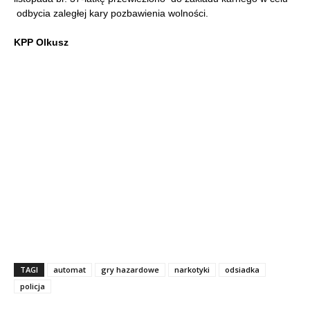
odbycia zaległej kary pozbawienia wolności.
KPP Olkusz
TAGI
automat
gry hazardowe
narkotyki
odsiadka
policja