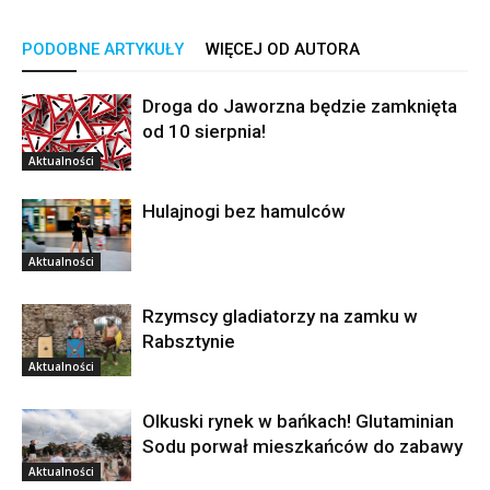
PODOBNE ARTYKUŁY
WIĘCEJ OD AUTORA
Droga do Jaworzna będzie zamknięta
od 10 sierpnia!
Aktualności
Hulajnogi bez hamulców
Aktualności
Rzymscy gladiatorzy na zamku w
Rabsztynie
Aktualności
Olkuski rynek w bańkach! Glutaminian
Sodu porwał mieszkańców do zabawy
Aktualności