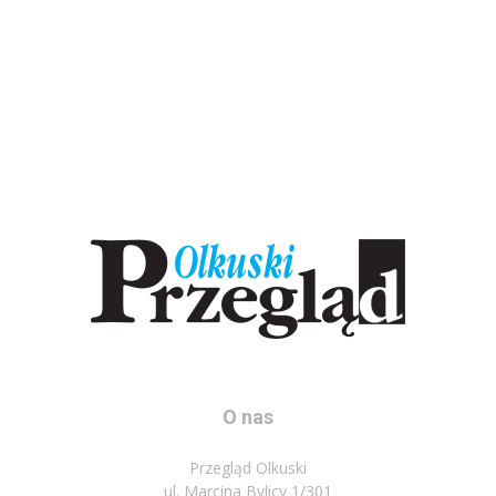
O nas
Przegląd Olkuski
ul. Marcina Bylicy 1/301