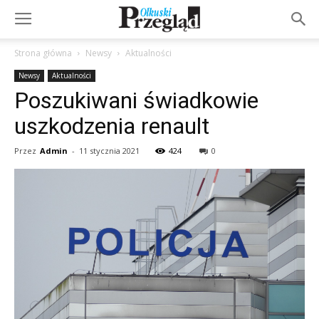
Strona główna
Newsy
Aktualności
Newsy
Aktualności
Poszukiwani świadkowie
uszkodzenia renault
Przez
Admin
-
11 stycznia 2021
424
0