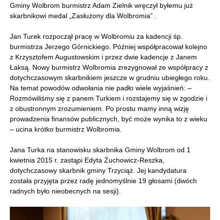
Gminy Wolbrom burmistrz Adam Zielnik wręczył byłemu już
skarbnikowi medal „Zasłużony dla Wolbromia” .
Jan Turek rozpoczął pracę w Wolbromiu za kadencji śp.
burmistrza Jerzego Górnickiego. Później współpracował kolejno
z Krzysztofem Augustowskim i przez dwie kadencje z Janem
Łaksą. Nowy burmistrz Wolbromia zrezygnował ze współpracy z
dotychczasowym skarbnikiem jeszcze w grudniu ubiegłego roku.
Na temat powodów odwołania nie padło wiele wyjaśnień: –
Rozmówiliśmy się z panem Turkiem i rozstajemy się w zgodzie i
z obustronnym zrozumieniem. Po prostu mamy inną wizję
prowadzenia finansów publicznych, być może wynika to z wieku
– ucina krótko burmistrz Wolbromia.
Jana Turka na stanowisku skarbnika Gminy Wolbrom od 1
kwietnia 2015 r. zastąpi Edyta Żuchowicz-Reszka,
dotychczasowy skarbnik gminy Trzyciąż. Jej kandydatura
została przyjęta przez radę jednomyślnie 19 głosami (dwóch
radnych było nieobecnych na sesji).