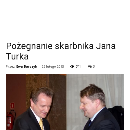
Pożegnanie skarbnika Jana
Turka
Przez
Ewa Barczyk
-
26 lutego 2015
741
3