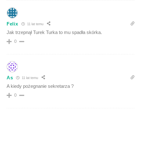
Felix
11 lat temu
Jak trzepnął Turek Turka to mu spadła skórka.
0
As
11 lat temu
A kiedy pożegnanie sekretarza ?
0