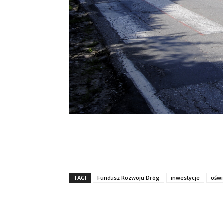
TAGI
Fundusz Rozwoju Dróg
inwestycje
oświ