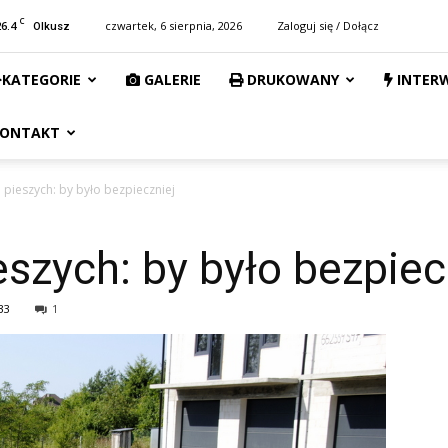
C
26.4
czwartek, 6 sierpnia, 2026
Zaloguj się / Dołącz
Olkusz
KATEGORIE
GALERIE
DRUKOWANY
INTER
ONTAKT
a pieszych: by było bezpieczniej
eszych: by było bezpiec
33
1