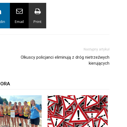
din
Email
Print
Następny artykuł
Olkuscy policjanci eliminują z dróg nietrzeźwych
kierujących
TORA