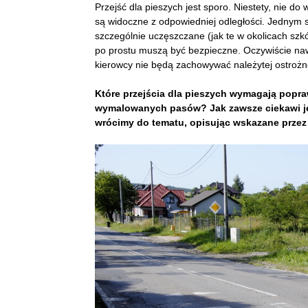
Przejść dla pieszych jest sporo. Niestety, nie d
są widoczne z odpowiedniej odległości. Jednym 
szczególnie uczęszczane (jak te w okolicach szkó
po prostu muszą być bezpieczne. Oczywiście nawet
kierowcy nie będą zachowywać należytej ostro
Które pr
z
ej
ś
cia dla p
ie
szych wymagaj
ą
popr
a
wymalowanych pasów? Jak zawsze ciekawi je
wrócimy do tematu, opisując wskazane przez 