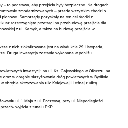
 – to podstawa, aby przejścia były bezpieczne. Na drogach
 gruntownie zmodernizowanych – przede wszystkim chodzi o
i pionowe. Samorządy pozyskały na ten cel środki z
usz rozstrzygnięto przetargi na przebudowę przejścia dla
anowskiej z ul. Kamyk, a także na budowę przejścia w
sze z nich zlokalizowane jest na wiadukcie 29 Listopada,
rze. Druga inwestycja zostanie wykonana w pobliżu
owiatowych inwestycji: na ul. Ks. Gajewskiego w Olkuszu, na
ie oraz w obrębie skrzyżowania dróg powiatowych w Bydlinie
 obrębie skrzyżowania ulic Kolejowej i Leśnej z ulicą
owaniu ul. 1 Maja z ul. Pocztową, przy ul. Niepodległości
aprzeciw wyjścia z tunelu PKP.