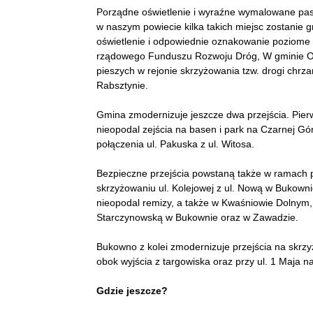
Porządne oświetlenie i wyraźne wymalowane pasy
w naszym powiecie kilka takich miejsc zostanie
oświetlenie i odpowiednie oznakowanie poziome 
rządowego Funduszu Rozwoju Dróg, W gminie Olk
pieszych w rejonie skrzyżowania tzw. drogi chrz
Rabsztynie.
Gmina zmodernizuje jeszcze dwa przejścia. Pierw
nieopodal zejścia na basen i park na Czarnej Gó
połączenia ul. Pakuska z ul. Witosa.
Bezpieczne przejścia powstaną także w ramach p
skrzyżowaniu ul. Kolejowej z ul. Nową w Bukown
nieopodal remizy, a także w Kwaśniowie Dolnym, w
Starczynowską w Bukownie oraz w Zawadzie.
Bukowno z kolei zmodernizuje przejścia na skrzyż
obok wyjścia z targowiska oraz przy ul. 1 Maja n
Gdzie jeszcze?