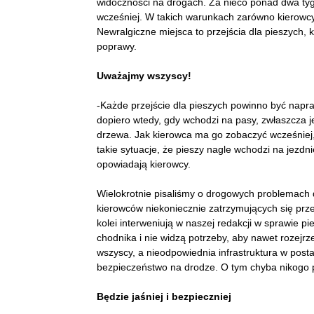
widoczności na drogach. Za nieco ponad dwa ty
wcześniej. W takich warunkach zarówno kierowcy
Newralgiczne miejsca to przejścia dla pieszych,
poprawy.
Uważajmy wszyscy!
-Każde przejście dla pieszych powinno być napr
dopiero wtedy, gdy wchodzi na pasy, zwłaszcza jeś
drzewa. Jak kierowca ma go zobaczyć wcześniej, 
takie sytuacje, że pieszy nagle wchodzi na jezdn
opowiadają kierowcy.
Wielokrotnie pisaliśmy o drogowych problemach do
kierowców niekoniecznie zatrzymujących się prz
kolei interweniują w naszej redakcji w sprawie pi
chodnika i nie widzą potrzeby, aby nawet rozej
wszyscy, a nieodpowiednia infrastruktura w posta
bezpieczeństwo na drodze. O tym chyba nikogo 
Będzie jaśniej i bezpieczniej