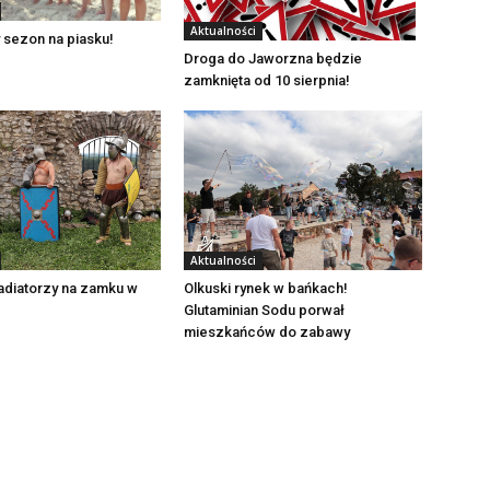
Aktualności
 sezon na piasku!
Droga do Jaworzna będzie
zamknięta od 10 sierpnia!
Aktualności
adiatorzy na zamku w
Olkuski rynek w bańkach!
Glutaminian Sodu porwał
mieszkańców do zabawy