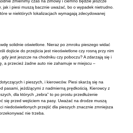
godnie zmienimy czas na zimowy i ciemno będzie jeszcze
, jak i piesi muszą bacznie uważać, bo o wypadek nietrudno.
 które w niektórych lokalizacjach wymagają zdecydowanej
awdę solidnie oświetlone. Nieraz po zmroku pieszego widać
li dojście do przejścia jest nieoświetlone czy rosną przy nim
gdy jest jeszcze na chodniku czy poboczu? A zdarzają się i
ię, a przecież żadne auto nie zahamuje w miejscu –
tyczących i pieszych, i kierowców. Piesi skarżą się na
ed pasami, jeżdżącymi z nadmierną prędkością. Kierowcy z
eszych, dla których „zebra” to po prostu przedłużenie
rzeć się przed wejściem na pasy. Uważać na drodze muszą
ci niedoświetlonych przejść dla pieszych znacznie zmniejsza
przekonywać nie trzeba.