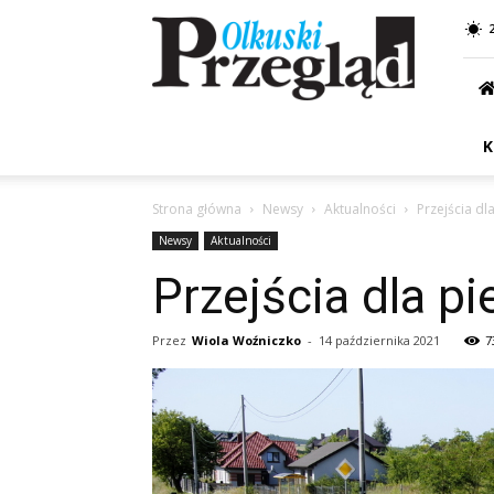
Przegląd
Olkuski
K
Strona główna
Newsy
Aktualności
Przejścia dl
Newsy
Aktualności
Przejścia dla pi
Przez
Wiola Woźniczko
-
14 października 2021
7