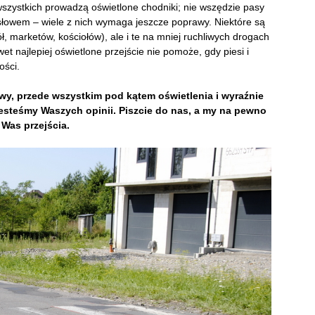
o wszystkich prowadzą oświetlone chodniki; nie wszędzie pasy
słowem – wiele z nich wymaga jeszcze poprawy. Niektóre są
ł, marketów, kościołów), ale i te na mniej ruchliwych drogach
 najlepiej oświetlone przejście nie pomoże, gdy piesi i
żności.
wy, przede ws
zyst
kim pod kątem o
ś
wietlenia i
wyraźnie
steśmy Waszych opinii. Piszcie do nas, a my na pewno
Was przejścia.