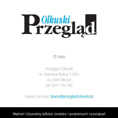
O nas
Przegląd Olkuski
ul. Marcina Bylicy 1/301
32-300 Olkusz
tel: 504 178 786
Napisz do nas:
biuro@przeglad.olkuski.pl
Ważne! Używamy plików cookies i podobnych rozwiązań
Podążaj za nami