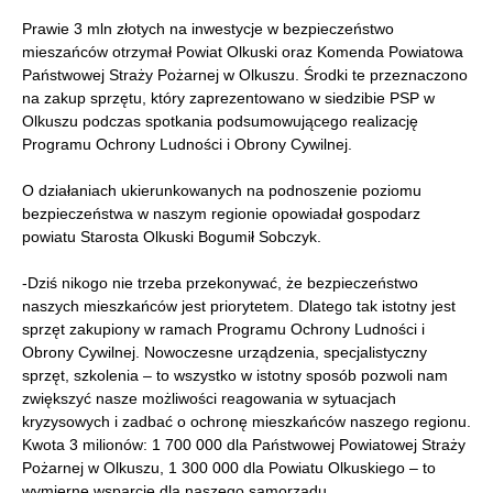
Prawie 3 mln złotych na inwestycje w bezpieczeństwo
mieszańców otrzymał Powiat Olkuski oraz Komenda Powiatowa
Państwowej Straży Pożarnej w Olkuszu. Środki te przeznaczono
na zakup sprzętu, który zaprezentowano w siedzibie PSP w
Olkuszu podczas spotkania podsumowującego realizację
Programu Ochrony Ludności i Obrony Cywilnej.
O działaniach ukierunkowanych na podnoszenie poziomu
bezpieczeństwa w naszym regionie opowiadał gospodarz
powiatu Starosta Olkuski Bogumił Sobczyk.
-Dziś nikogo nie trzeba przekonywać, że bezpieczeństwo
naszych mieszkańców jest priorytetem. Dlatego tak istotny jest
sprzęt zakupiony w ramach Programu Ochrony Ludności i
Obrony Cywilnej. Nowoczesne urządzenia, specjalistyczny
sprzęt, szkolenia – to wszystko w istotny sposób pozwoli nam
zwiększyć nasze możliwości reagowania w sytuacjach
kryzysowych i zadbać o ochronę mieszkańców naszego regionu.
Kwota 3 milionów: 1 700 000 dla Państwowej Powiatowej Straży
Pożarnej w Olkuszu, 1 300 000 dla Powiatu Olkuskiego – to
wymierne wsparcie dla naszego samorządu.