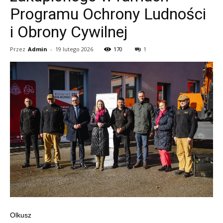
Programu Ochrony Ludności
i Obrony Cywilnej
Przez
Admin
-
19 lutego 2026
170
1
Olkusz