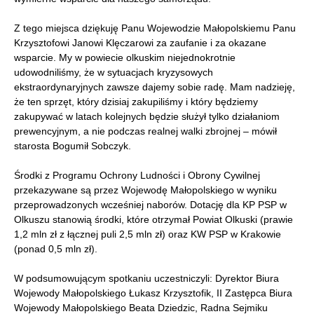
Z tego miejsca dziękuję Panu Wojewodzie Małopolskiemu Panu
Krzysztofowi Janowi Klęczarowi za zaufanie i za okazane
wsparcie. My w powiecie olkuskim niejednokrotnie
udowodniliśmy, że w sytuacjach kryzysowych
ekstraordynaryjnych zawsze dajemy sobie radę. Mam nadzieję,
że ten sprzęt, który dzisiaj zakupiliśmy i który będziemy
zakupywać w latach kolejnych będzie służył tylko działaniom
prewencyjnym, a nie podczas realnej walki zbrojnej – mówił
starosta Bogumił Sobczyk.
Środki z Programu Ochrony Ludności i Obrony Cywilnej
przekazywane są przez Wojewodę Małopolskiego w wyniku
przeprowadzonych wcześniej naborów. Dotację dla KP PSP w
Olkuszu stanowią środki, które otrzymał Powiat Olkuski (prawie
1,2 mln zł z łącznej puli 2,5 mln zł) oraz KW PSP w Krakowie
(ponad 0,5 mln zł).
W podsumowującym spotkaniu uczestniczyli: Dyrektor Biura
Wojewody Małopolskiego Łukasz Krzysztofik, II Zastępca Biura
Wojewody Małopolskiego Beata Dziedzic, Radna Sejmiku