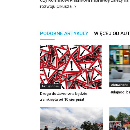
Czy Romanowi Piaśnikowi naprawdę zależy na
rozwoju Olkusza…?
PODOBNE ARTYKUŁY
WIĘCEJ OD AU
Aktualności
Aktualności
Hulajnogi 
Droga do Jaworzna będzie
zamknięta od 10 sierpnia!