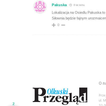
Pakuska
8 lat temu
Lokalizacja na Osiedlu Pakuska to
Siłownia będzie fajnym urozmaice
0
O n
Prze
ul. 
2
32-3