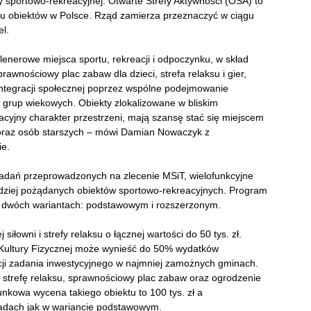
 sportowo-rekreacyjnej. Otwarte Strefy Aktywności (OSA) to
pu obiektów w Polsce. Rząd zamierza przeznaczyć w ciągu
el.
lenerowe miejsca sportu, rekreacji i odpoczynku, w skład
rawnościowy plac zabaw dla dzieci, strefa relaksu i gier,
integracji społecznej poprzez wspólne podejmowanie
h grup wiekowych. Obiekty zlokalizowane w bliskim
acyjny charakter przestrzeni, mają szansę stać się miejscem
in oraz osób starszych – mówi Damian Nowaczyk z
e.
badań przeprowadzonych na zlecenie MSiT, wielofunkcyjne
ardziej pożądanych obiektów sportowo-rekreacyjnych. Program
w dwóch wariantach: podstawowym i rozszerzonym.
łowni i strefy relaksu o łącznej wartości do 50 tys. zł.
ultury Fizycznej może wynieść do 50% wydatków
cji zadania inwestycyjnego w najmniej zamożnych gminach.
, strefę relaksu, sprawnościowy plac zabaw oraz ogrodzenie
nkowa wycena takiego obiektu to 100 tys. zł a
adach jak w wariancie podstawowym.