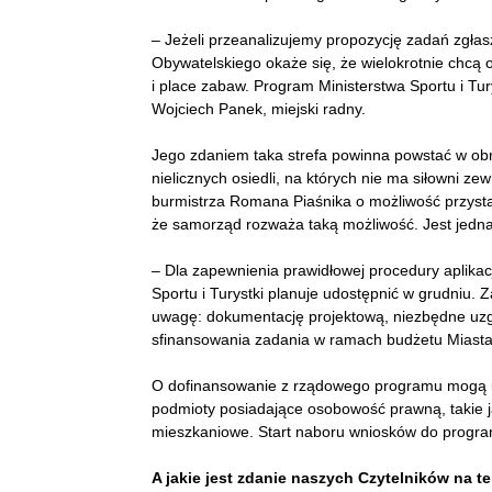
– Jeżeli przeanalizujemy propozycję zadań zgł
Obywatelskiego okaże się, że wielokrotnie chcą 
i place zabaw. Program Ministerstwa Sportu i Tu
Wojciech Panek, miejski radny.
Jego zdaniem taka strefa powinna powstać w obr
nielicznych osiedli, na których nie ma siłowni ze
burmistrza Romana Piaśnika o możliwość przys
że samorząd rozważa taką możliwość. Jest jedn
– Dla zapewnienia prawidłowej procedury aplika
Sportu i Turystki planuje udostępnić w grudniu. 
uwagę: dokumentację projektową, niezbędne uzg
sfinansowania zadania w ramach budżetu Miasta 
O dofinansowanie z rządowego programu mogą ub
podmioty posiadające osobowość prawną, takie ja
mieszkaniowe. Start naboru wniosków do progra
A jakie jest zdanie naszych Czytelników na 