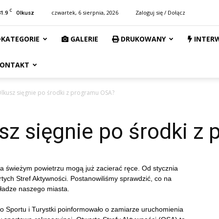
C
31.9
czwartek, 6 sierpnia, 2026
Zaloguj się / Dołącz
Olkusz
KATEGORIE
GALERIE
DRUKOWANY
INTER
ONTAKT
lkusz sięgnie po środki z programu OSA?
sz sięgnie po środki z
a świeżym powietrzu mogą już zacierać ręce. Od stycznia
ych Stref Aktywności. Postanowiliśmy sprawdzić, co na
ładze naszego miasta.
o Sportu i Turystki poinformowało o zamiarze uruchomienia