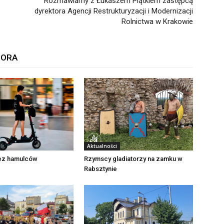
Rozmawiamy z Łukaszem Piątkiem zastępcą
dyrektora Agencji Restrukturyzacji i Modernizacji
Rolnictwa w Krakowie
TORA
Aktualności
Rzymscy gladiatorzy na zamku w
bez hamulców
Rabsztynie