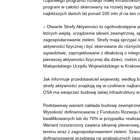
rządowego programu rozwoju małej infrastruktury
program w całości skierowany na rozwój tego ty
najbliższych dwóch lat ponad 100 mln zł na ten c
– Otwarte Strefy Aktywności to ogólnodostępne p
których wejdą: urządzenia siłowni zewnętrznej, sp
zagospodarowanie zieleni. Strefy mają sprzyjać 
aktywności fizycznej i być skierowane do różnyc
sąsiedztwie, zaprojektowane z dbałością o integr
pierwszej aktywności fizycznej dla dzieci, rodz
Małopolskiego Urzędu Wojewódzkiego w Krakowi
Jak informuje przedstawiciel wojewody, według 
strefy aktywności znajdują się w czołówce najb
OSA ma wesprzeć budowę takiej infrastruktury 
Podstawowy wariant zakłada budowę zewnętrznej si
Wysokość dofinansowania z Funduszu Rozwoju K
kwalifikowanych lub do 70% w przypadku realiza
Wariant rozszerzony zawiera siłownię plenerową
terenu wraz z zagospodarowaniem zieleni. Szacu
dofinansowanie przebiega na analogicznych zas