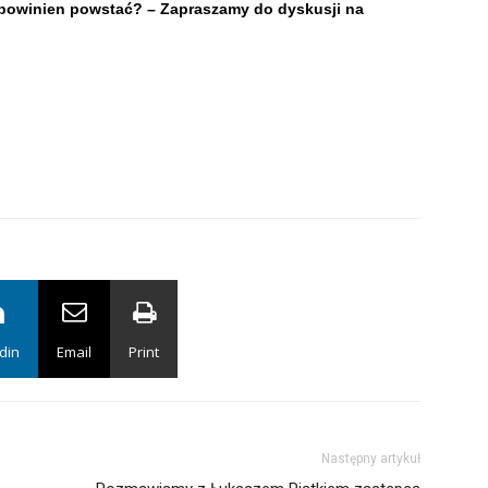
zie powinien powstać? – Zapraszamy do dyskusji na
din
Email
Print
Następny artykuł