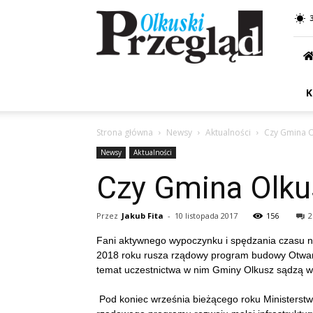
Przegląd
Olkuski
K
Strona główna
Newsy
Aktualności
Czy Gmina O
Newsy
Aktualności
Czy Gmina Olku
Przez
Jakub Fita
-
10 listopada 2017
156
2
Fani aktywnego wypoczynku i spędzania czasu n
2018 roku rusza rządowy program budowy Otwart
temat uczestnictwa w nim Gminy Olkusz sądzą w
Pod koniec września bieżącego roku Ministerstw