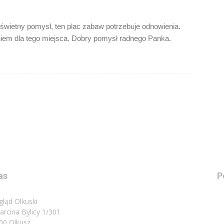
 świetny pomysł, ten plac zabaw potrzebuje odnowienia.
niem dla tego miejsca. Dobry pomysł radnego Panka.
as
P
gląd Olkuski
Marcina Bylicy 1/301
00 Olkusz