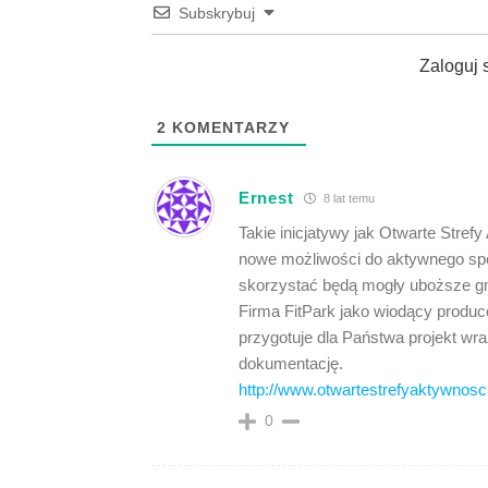
Subskrybuj
Zaloguj 
2
KOMENTARZY
Ernest
8 lat temu
Takie inicjatywy jak Otwarte Stref
nowe możliwości do aktywnego sp
skorzystać będą mogły uboższe g
Firma FitPark jako wiodący produce
przygotuje dla Państwa projekt wr
dokumentację.
http://www.otwartestrefyaktywnosci
0