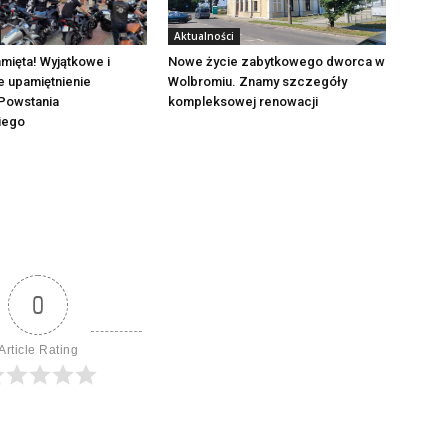
Aktualności
mięta! Wyjątkowe i
Nowe życie zabytkowego dworca w
e upamiętnienie
Wolbromiu. Znamy szczegóły
Powstania
kompleksowej renowacji
iego
0
Article Rating