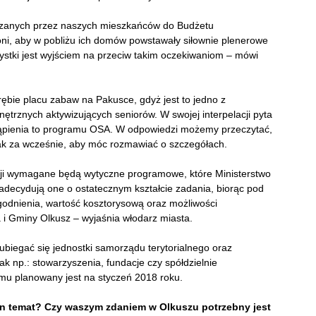
aszanych przez naszych mieszkańców do Budżetu
oni, aby w pobliżu ich domów powstawały siłownie plenerowe
rystki jest wyjściem na przeciw takim oczekiwaniom – mówi
ębie placu zabaw na Pakusce, gdyż jest to jedno z
wnętrznych aktywizujących seniorów. W swojej interpelacji pyta
tąpienia to programu OSA. W odpowiedzi możemy przeczytać,
ak za wcześnie, aby móc rozmawiać o szczegółach.
cji wymagane będą wytyczne programowe, które Ministerstwo
Zadecydują one o ostatecznym kształcie zadania, biorąc pod
odnienia, wartość kosztorysową oraz możliwości
i Gminy Olkusz – wyjaśnia włodarz miasta.
iegać się jednostki samorządu terytorialnego oraz
k np.: stowarzyszenia, fundacje czy spółdzielnie
mu planowany jest na styczeń 2018 roku.
ten temat? Czy waszym zdaniem w Olkuszu potrzebny jest