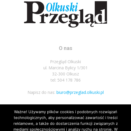
O nas
Przegląd Olkuski
ul. Marcina Bylicy 1/301
32-300 Olkusz
tel: 504 178 786
Napisz do nas:
biuro@przeglad.olkuski.pl
Ważne! Używamy plików cookies i podobnych rozwiązań
Podążaj za nami
technologicznych, aby personalizować zawartość i treści
reklamowe, a także do dostarczenia funkcji związanych z
mediami społecznościowymi i analizy ruchu na stronie. W