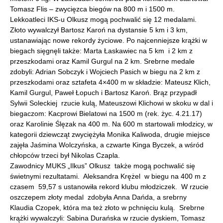
Tomasz Flis – zwycięzca biegów na 800 m i 1500 m.
Lekkoatleci IKS-u Olkusz mogą pochwalić się 12 medalami.
Złoto wywalczył Bartosz Karoń na dystansie 5 km i 3 km,
ustanawiając nowe rekordy życiowe. Po najcenniejsze krążki w
biegach sięgnęli także: Marta Łaskawiec na 5 km i 2 km z
przeszkodami oraz Kamil Gurgul na 2 km. Srebrne medale
zdobyli: Adrian Sobczyk i Wojciech Pasich w biegu na 2 km z
przeszkodami oraz sztafeta 4×400 m w składzie: Mateusz Klich,
Kamil Gurgul, Paweł Łopuch i Bartosz Karoń. Brąz przypadł
Sylwii Soleckiej rzucie kulą, Mateuszowi Klichowi w skoku w dal i
biegaczom: Kacprowi Bielatowi na 1500 m (rek. życ. 4.21.17)
oraz Karolinie Ślęzak na 400 m. Na 600 m startowali młodzicy, w
kategorii dziewcząt zwyciężyła Monika Kaliwoda, drugie miejsce
zajęła Jaśmina Wolczyńska, a czwarte Kinga Byczek, a wśród
chłopców trzeci był Nikolas Czapla.
Zawodnicy MUKS „Ilkus” Olkusz także mogą pochwalić się
świetnymi rezultatami. Aleksandra Krężel w biegu na 400 m z
czasem 59,57 s ustanowiła rekord klubu młodziczek. W rzucie
oszczepem złoty medal zdobyła Anna Dańda, a srebrny
Klaudia Czopek, która ma też złoto w pchnięciu kulą. Srebrne
krążki wywalczyli: Sabina Durańska w rzucie dyskiem, Tomasz