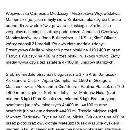
Wojewódzka Olimpiada Młodzieży i Mistrzostwa Województwa
Małopolskiego, jakie odbyły się w Krakowie, okazały się bardzo
udane dla zawodników z powiatu olkuskiego. Z olkuskich
zespołów najlepiej spisali się podopieczni Janusza i Czesławy
Mentlewiczów oraz Jana Bulkiewicza z LKS–u „Kłos” Olkusz,
którzy zdobyli 21 medali. Po dwa złote medale zdobyli:
Przemysław Cieśla w biegach przez płotki na 110 i 400 m oraz
Patrycja Walczyk na 400 m przez płotki i w skoku wzwyż. Złoty
medal wywalczyła też sztafeta 4×400 m juniorów starszych.
Srebrne medale otrzymali biegacze: na 3 km Artur Januszek,
Aleksandra Cieślik i Agata Ciempka, na 1500 m Grzegorz
Majcherkiewicz i Aleksandra Cieślik oraz Paulina Ptaszek na 100
i 400 m przez płotki. Srebro zdobyli też: Mateusz Hałat (rzut
młotem 6 kg) i Piotr Kusak (rzut młotem 5 kg). Brąz przypadł
sztafetom juniorów młodszych 4×400 m i 4×100 m oraz
sztafecie juniorek młodszych 4×400 m. Trzecie miejsca zajęli
również: Radosław Frycz na 400 m, Michał Górkiewicz na 400 m
przez płotki oraz dwukrotnie Mateusz Rusek w rzucie dyskiem i
młotem 6 kg. W zawodach seniorów poza konkursem startował