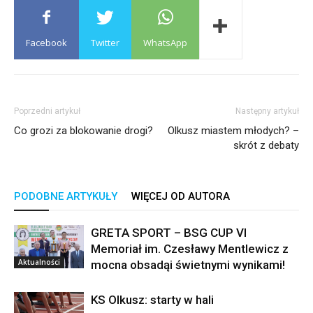
Facebook
Twitter
WhatsApp
Poprzedni artykuł
Następny artykuł
Co grozi za blokowanie drogi?
Olkusz miastem młodych? –
skrót z debaty
PODOBNE ARTYKUŁY
WIĘCEJ OD AUTORA
GRETA SPORT – BSG CUP VI
Memoriał im. Czesławy Mentlewicz z
Aktualności
mocna obsadąi świetnymi wynikami!
KS Olkusz: starty w hali