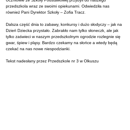
Uczniowie ze Szkoły Podstawowej przybyli do naszego
przedszkola wraz ze swoimi opiekunami. Odwiedziła nas
również Pani Dyrektor Szkoły – Zofia Tracz.
Dalsza część dnia to zabawy, konkursy i dużo słodyczy – jak na
Dzień Dziecka przystało. Zabrakło nam tylko słoneczk, ale jak
tylko zaświeci w naszym przedszkolnym ogrodzie rozlegnie się
gwar, śpiew i pląsy. Bardzo czekamy na słońce a wtedy będą
czekać na nas nowe niespodzianki.
Tekst nadesłany przez Przedszkole nr 3 w Olkuszu