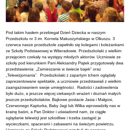
Pod takim hasłem przebiegał Dzień Dziecka w naszym
Przedszkolu nr 3 im. Kornela Makuszyńskiego w Olkuszu. 3
czerwca nasze przedszkole zapełniło się kolegami i koleżankami
ze Szkoły Podstawowej w Witeradowie. Przedszkolaki z wielkim
przejęciem czekały na występy młodych aktorów. Uczniowie ze
szkoły pod kierunkiem Pani Aleksandry Piątek przygotowały dwa
przedstawienia: „Zamieszanie w świecie bajek” oraz
„Telewizjomania”.
Przedszkolaki z zapartym tchem oglądały
zaprezentowane spektakle, a uczniowie przedstawiali z wielkim
zaangażowaniem swoje umiejętności. Radości i zadowolenia
było dużo, a jeszcze więcej ciekawych wrażeń i doznań małych
jeszcze przedszkolaków. Bajkowe postacie Jasia i Małgosi,
Czerwonego Kapturka, Baby Jagi lub Wilka wprowadziły nas w
krainę baśni, a Pan Doktor i uświadomił nam, że ciągłe
oglądanie telewizji jest szkodliwe i trzeba zastąpić je
wycieczkami, spacerami i zabawami na świeżym powietrzu.