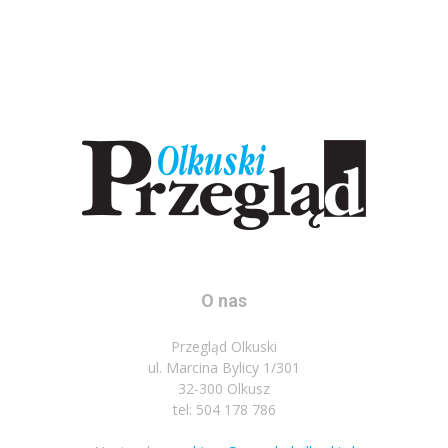
O nas
Przegląd Olkuski
ul. Marcina Bylicy 1/301
32-300 Olkusz
tel: 504 178 786