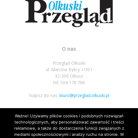
O nas
Przegląd Olkuski
ul. Marcina Bylicy 1/301
32-300 Olkusz
tel: 504 178 786
Napisz do nas:
biuro@przeglad.olkuski.pl
Ważne! Używamy plików cookies i podobnych rozwiązań
Podążaj za nami
technologicznych, aby personalizować zawartość i treści
reklamowe, a także do dostarczenia funkcji związanych z
mediami społecznościowymi i analizy ruchu na stronie. W