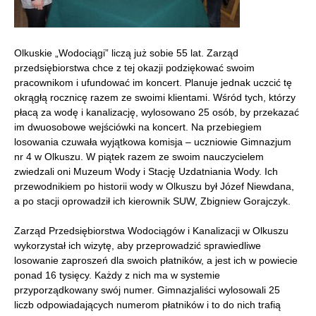
Olkuskie „Wodociągi” liczą już sobie 55 lat. Zarząd
przedsiębiorstwa
chce
z tej okazji podziękować swoim
pracownikom i ufundować im koncert. Planuje
jednak uczcić tę
okrągłą rocznicę
razem ze swoimi
klientami. Wśród tych,
którzy
płacą za wodę i kanalizację, wylosowano 25 osób,
by przekazać
im
dwuosobowe wejściówki na koncert.
Na przebiegiem
losowania czuwała wyjątkowa komisja – uczniowie Gimnazjum
nr 4 w Olkuszu.
W piątek razem ze swoim nauczycielem
zwiedzali oni Muzeum Wody i Stację Uzdatniania Wody. Ich
przewodnikiem po historii wody w Olkuszu był Józef Niewdana,
a
po stacji
oprowadził ich kierownik SUW, Zbigniew Gorajczyk.
Zarząd Przedsiębiorstwa Wodociągów i Kanalizacji w Olkuszu
wykorzystał ich wizytę, aby przeprowadzić sprawiedliwe
losowanie zaproszeń dla swoich płatników, a jest ich w powiecie
ponad 16 tysięcy. Każdy z nich ma w systemie
przyporządkowany swój numer. Gimnazjaliści wylosowali 25
liczb odpowiadających numerom płatników i to do nich trafią