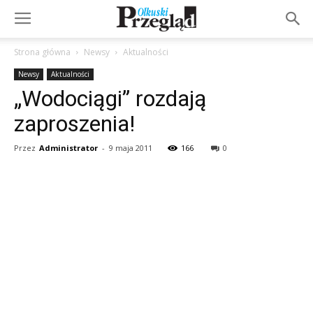
Strona główna
Newsy
Aktualności
Newsy
Aktualności
„Wodociągi” rozdają
zaproszenia!
Przez
Administrator
-
9 maja 2011
166
0