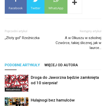
Facebook
Twitter
WhatsApp
Poprzedni artykuł
Następny artykuł
„Złoty gol” Rzeźniczka
A w Olkuszu w szkolnej
Czwórce, takiej ślicznej, jak w
laurce…
PODOBNE ARTYKUŁY
WIĘCEJ OD AUTORA
Droga do Jaworzna będzie zamknięta
od 10 sierpnia!
Aktualności
Hulajnogi bez hamulców