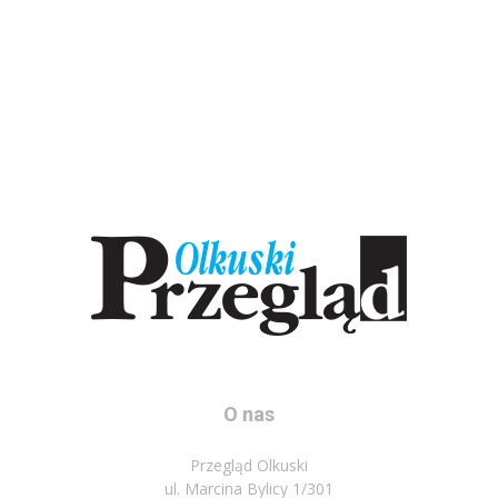
O nas
Przegląd Olkuski
ul. Marcina Bylicy 1/301