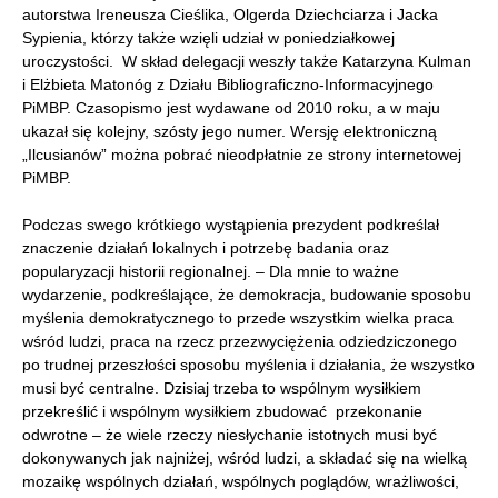
autorstwa Ireneusza Cieślika, Olgerda Dziechciarza i Jacka
Sypienia, którzy także wzięli udział w poniedziałkowej
uroczystości. W skład delegacji weszły także Katarzyna Kulman
i Elżbieta Matonóg z Działu Bibliograficzno-Informacyjnego
PiMBP. Czasopismo jest wydawane od 2010 roku, a w maju
ukazał się kolejny, szósty jego numer. Wersję elektroniczną
„Ilcusianów” można pobrać nieodpłatnie ze strony internetowej
PiMBP.
Podczas swego krótkiego wystąpienia prezydent podkreślał
znaczenie działań lokalnych i potrzebę badania oraz
popularyzacji historii regionalnej. – Dla mnie to ważne
wydarzenie, podkreślające, że demokracja, budowanie sposobu
myślenia demokratycznego to przede wszystkim wielka praca
wśród ludzi, praca na rzecz przezwyciężenia odziedziczonego
po trudnej przeszłości sposobu myślenia i działania, że wszystko
musi być centralne. Dzisiaj trzeba to wspólnym wysiłkiem
przekreślić i wspólnym wysiłkiem zbudować przekonanie
odwrotne – że wiele rzeczy niesłychanie istotnych musi być
dokonywanych jak najniżej, wśród ludzi, a składać się na wielką
mozaikę wspólnych działań, wspólnych poglądów, wrażliwości,