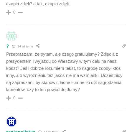
czapki zdjeli? a tak, czapki zdjęli.
0
?
14 lat temu
Przepraszam, że pytam, ale czego gratulujemy? Zdjęcia z
prezydentem i wyjazdu do Warszawy w tym celu na nasz
koszt? Jeśli dobrze rozumiem tekst, to nagrodę zdobył ktoś
inny, a o wyróżnieniu też jakoś nie ma wzmianki. Uczestnicy
są zapraszani, by stanowić ładne tłumne tło dla nagrodzenia
laureatów, czy to ten powód do dumy?
0
regionalistxx
14 lat temu