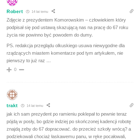
Robert
14 lat temu
Zdjęcie z prezydentem Komorowskim – człowiekiem który
podpisał się pod ustawą skazującą nas na pracę do 67 roku
życia nie powinno być powodem do dumy.
PS. redakcja przeglądu olkuskiego usuwa niewygodne dla
rządzących miastem komentarze pod tym artykułem, nie
pierwszy to już raz …
0
trakt
14 lat temu
jak ich sam prezydent po ramieniu poklepał to pewnie teraz
pójdą w posły, bo gdzie indziej po skończonej kadencji robotę
znajdą zeby do 67 dopracować. do przecież szkoły wrócą? a
podziekowali chociaż łaskawemu panu, w ręke pocałowali,