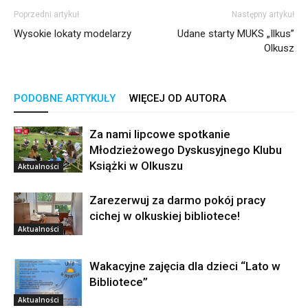
Poprzedni artykuł
Następny artykuł
Wysokie lokaty modelarzy
Udane starty MUKS „Ilkus”
Olkusz
PODOBNE ARTYKUŁY
WIĘCEJ OD AUTORA
Za nami lipcowe spotkanie
Młodzieżowego Dyskusyjnego Klubu
Książki w Olkuszu
Aktualności
Zarezerwuj za darmo pokój pracy
cichej w olkuskiej bibliotece!
Aktualności
Wakacyjne zajęcia dla dzieci “Lato w
Bibliotece”
Aktualności