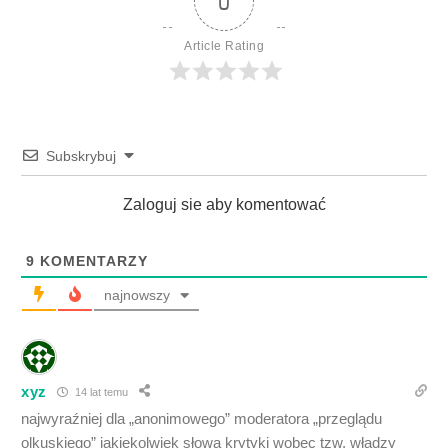
0
Article Rating
Subskrybuj
Zaloguj sie aby komentować
9
KOMENTARZY
najnowszy
xyz
14 lat temu
najwyraźniej dla „anonimowego” moderatora „przeglądu
olkuskiego” jakiekolwiek słowa krytyki wobec tzw. władzy