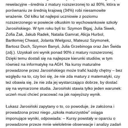
rewelacyjne –średnia z matury rozszerzonej to aż 80%, która w
porównaniu ze średnią krajową (34%) robi niesamowite
wrażenie. Od kilku lat najlepsi uczniowie z poziomu
rozszerzonego w powiecie olkuskim to wychowankowie szkoły
Jarosińskiego. W tym roku byli to: Szymon Bigaj, Julia Siwek,
Zofia Żak, Jakub Radek, Natalia Gamrat, Alicja Hurbol,
Bartłomiej Chwast, Jolanta Wielgosz, Mateusz Szymonek,
Bartosz Duch, Szymon Banyś, Julia Grzebinoga oraz Jan Świda
(zdj.). Uzyskali oni wynik ponad 90% z matury rozszerzonej.
Dzięki temu dostali się na najlepsze kierunki studiów, w tym
również na informatykę na AGH. Na kursy maturalne
prowadzone przez Jarosińskiego może trafić każdy chętny – bez
względu na to, czy boi się, że nie zda matury z matematyki, czy
też obawia się, że nie zda jej wystarczająco dobrze, by dostać
się na wymarzone studia. Jarosiński stawia tylko jeden warunek:
uczeń musi chcieć pracować na jak najwyższy wynik.
Łukasz Jarosiński zapytany o to, co powoduje, że założona i
prowadzona przez niego „szkoła maturzystów” osiąga
imponujące wyniki, odpowiada: – Kursy powstały w oparciu o
prowadzone przeze mnie wieloletnie obserwacje i analizy zadań