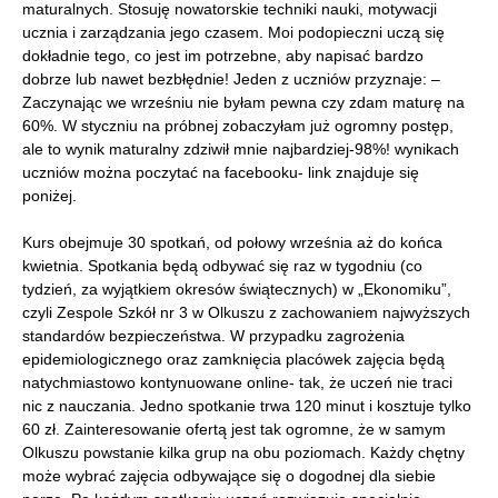
maturalnych. Stosuję nowatorskie techniki nauki, motywacji
ucznia i zarządzania jego czasem. Moi podopieczni uczą się
dokładnie tego, co jest im potrzebne, aby napisać bardzo
dobrze lub nawet bezbłędnie! Jeden z uczniów przyznaje: –
Zaczynając we wrześniu nie byłam pewna czy zdam maturę na
60%. W styczniu na próbnej zobaczyłam już ogromny postęp,
ale to wynik maturalny zdziwił mnie najbardziej-98%! wynikach
uczniów można poczytać na facebooku- link znajduje się
poniżej.
Kurs obejmuje 30 spotkań, od połowy września aż do końca
kwietnia. Spotkania będą odbywać się raz w tygodniu (co
tydzień, za wyjątkiem okresów świątecznych) w „Ekonomiku”,
czyli Zespole Szkół nr 3 w Olkuszu z zachowaniem najwyższych
standardów bezpieczeństwa. W przypadku zagrożenia
epidemiologicznego oraz zamknięcia placówek zajęcia będą
natychmiastowo kontynuowane online- tak, że uczeń nie traci
nic z nauczania. Jedno spotkanie trwa 120 minut i kosztuje tylko
60 zł. Zainteresowanie ofertą jest tak ogromne, że w samym
Olkuszu powstanie kilka grup na obu poziomach. Każdy chętny
może wybrać zajęcia odbywające się o dogodnej dla siebie