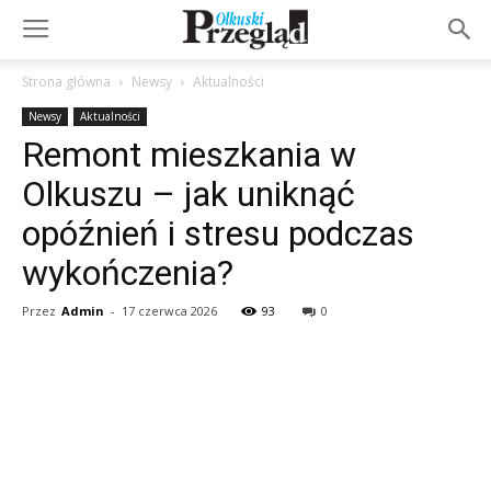
Strona główna
Newsy
Aktualności
Newsy
Aktualności
Remont mieszkania w
Olkuszu – jak uniknąć
opóźnień i stresu podczas
wykończenia?
Przez
Admin
-
17 czerwca 2026
93
0