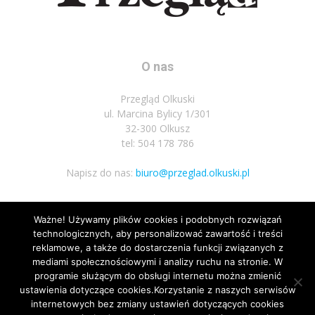
O nas
Przegląd Olkuski
ul. Marcina Bylicy 1/301
32-300 Olkusz
tel: 504 178 786
Napisz do nas:
biuro@przeglad.olkuski.pl
Ważne! Używamy plików cookies i podobnych rozwiązań
Podążaj za nami
technologicznych, aby personalizować zawartość i treści
reklamowe, a także do dostarczenia funkcji związanych z
mediami społecznościowymi i analizy ruchu na stronie. W
programie służącym do obsługi internetu można zmienić
ustawienia dotyczące cookies.Korzystanie z naszych serwisów
internetowych bez zmiany ustawień dotyczących cookies