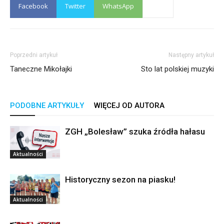
Facebook
Twitter
WhatsApp
Poprzedni artykuł
Następny artykuł
Taneczne Mikołajki
Sto lat polskiej muzyki
PODOBNE ARTYKUŁY
WIĘCEJ OD AUTORA
ZGH „Bolesław” szuka źródła hałasu
Aktualności
Historyczny sezon na piasku!
Aktualności