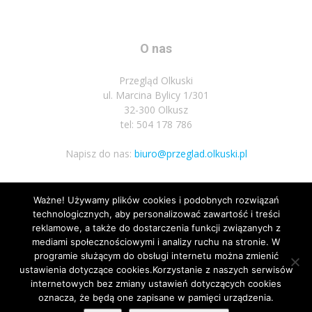
O nas
Przegląd Olkuski
ul. Marcina Bylicy 1/301
32-300 Olkusz
tel: 504 178 786
Napisz do nas:
biuro@przeglad.olkuski.pl
Ważne! Używamy plików cookies i podobnych rozwiązań
Podążaj za nami
technologicznych, aby personalizować zawartość i treści
reklamowe, a także do dostarczenia funkcji związanych z
mediami społecznościowymi i analizy ruchu na stronie. W
programie służącym do obsługi internetu można zmienić
ustawienia dotyczące cookies.Korzystanie z naszych serwisów
internetowych bez zmiany ustawień dotyczących cookies
1
oznacza, że będą one zapisane w pamięci urządzenia.
Nota prawna
Polityka prywatnosci
Kariera
Regulamin