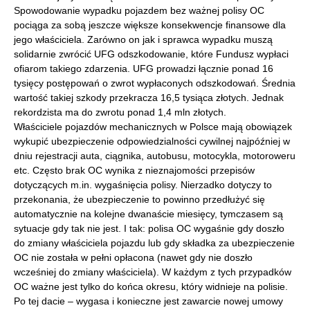
Spowodowanie wypadku pojazdem bez ważnej polisy OC
pociąga za sobą jeszcze większe konsekwencje finansowe dla
jego właściciela. Zarówno on jak i sprawca wypadku muszą
solidarnie zwrócić UFG odszkodowanie, które Fundusz wypłaci
ofiarom takiego zdarzenia. UFG prowadzi łącznie ponad 16
tysięcy postępowań o zwrot wypłaconych odszkodowań. Średnia
wartość takiej szkody przekracza 16,5 tysiąca złotych. Jednak
rekordzista ma do zwrotu ponad 1,4 mln złotych.
Właściciele pojazdów mechanicznych w Polsce mają obowiązek
wykupić ubezpieczenie odpowiedzialności cywilnej najpóźniej w
dniu rejestracji auta, ciągnika, autobusu, motocykla, motoroweru
etc. Często brak OC wynika z nieznajomości przepisów
dotyczących m.in. wygaśnięcia polisy. Nierzadko dotyczy to
przekonania, że ubezpieczenie to powinno przedłużyć się
automatycznie na kolejne dwanaście miesięcy, tymczasem są
sytuacje gdy tak nie jest. I tak: polisa OC wygaśnie gdy doszło
do zmiany właściciela pojazdu lub gdy składka za ubezpieczenie
OC nie została w pełni opłacona (nawet gdy nie doszło
wcześniej do zmiany właściciela). W każdym z tych przypadków
OC ważne jest tylko do końca okresu, który widnieje na polisie.
Po tej dacie – wygasa i konieczne jest zawarcie nowej umowy