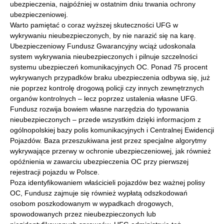
ubezpieczenia, najpóźniej w ostatnim dniu trwania ochrony
ubezpieczeniowej.
Warto pamiętać o coraz wyższej skuteczności UFG w
wykrywaniu nieubezpieczonych, by nie narazić się na karę.
Ubezpieczeniowy Fundusz Gwarancyjny wciąż udoskonala
system wykrywania nieubezpieczonych i pilnuje szczelności
systemu ubezpieczeń komunikacyjnych OC. Ponad 75 procent
wykrywanych przypadków braku ubezpieczenia odbywa się, już
nie poprzez kontrolę drogową policji czy innych zewnętrznych
organów kontrolnych – lecz poprzez ustalenia własne UFG.
Fundusz rozwija bowiem własne narzędzia do typowania
nieubezpieczonych – przede wszystkim dzięki informacjom z
ogólnopolskiej bazy polis komunikacyjnych i Centralnej Ewidencji
Pojazdów. Baza przeszukiwana jest przez specjalne algorytmy
wykrywające przerwy w ochronie ubezpieczeniowej, jak również
opóźnienia w zawarciu ubezpieczenia OC przy pierwszej
rejestracji pojazdu w Polsce.
Poza identyfikowaniem właścicieli pojazdów bez ważnej polisy
OC, Fundusz zajmuje się również wypłatą odszkodowań
osobom poszkodowanym w wypadkach drogowych,
spowodowanych przez nieubezpieczonych lub