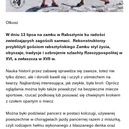
Olkusz
W dniu 13 lipca na zamku w Rabsztynie ku radości
zwiedzających zagościli sarmaci.
Rekonstruktorzy
przybliżyli gościom rabsztyńskiego Zamku styl życia,
obyczaje, tradycje i uzbrojenie szlachty Rzeczypospolitej w
XVI, a zwłaszcza w XVII w.
Nauka historii przez zabawę sprawdza się zawsze, toteż nie
tylko dzieci, ale i dorośli bawili się i uczyli z uśmiechem na
twarzy. Najbardziej interesująca, jak zwykle, była broń. Oprócz
oglądania można było także powalczyć na bezpieczne miecze
sportowe, rzucać podkową lub posuwać się chwiejnym krokiem
z czołem opartym o miecz.
Można było podziwiać pancerz w postaci kolczugi, używanej
powszechnie w chorągwiach jazdy pancernej razem z misiurką,
czyli rodzajem hełmu wykonanego z blaszanego denka oraz