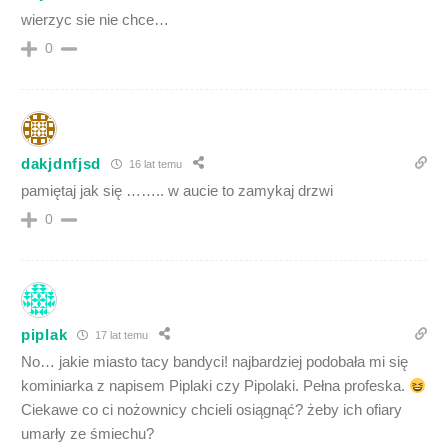
wierzyc sie nie chce…
0
dakjdnfjsd
16 lat temu
pamiętaj jak się …….. w aucie to zamykaj drzwi
0
piplak
17 lat temu
No… jakie miasto tacy bandyci! najbardziej podobała mi się
kominiarka z napisem Piplaki czy Pipolaki. Pełna profeska.
Ciekawe co ci nożownicy chcieli osiągnąć? żeby ich ofiary
umarły ze śmiechu?