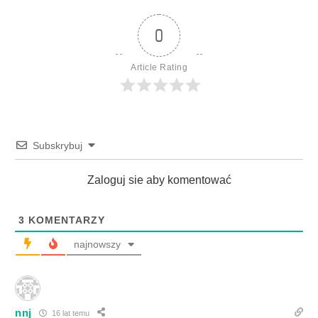
0
Article Rating
Subskrybuj
Zaloguj sie aby komentować
3
KOMENTARZY
najnowszy
nnj
16 lat temu