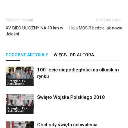
Poprzedni artykuł
Następny artykuł
XV BIEG ULICZNY NA 10 km w
Hala MOSiR bedzie jak nowa
Jeleśni
PODOBNE ARTYKUŁY
WIĘCEJ OD AUTORA
100-lecie niepodległości na olkuskim
rynku
Przegląd TV -
Aktualności
Święto Wojska Polskiego 2018
Przegląd TV -
Aktualności
Obchody święta uchwalenia