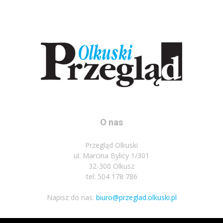
O nas
Przegląd Olkuski
ul. Marcina Bylicy 1/301
32-300 Olkusz
tel: 504 178 786
Napisz do nas:
biuro@przeglad.olkuski.pl