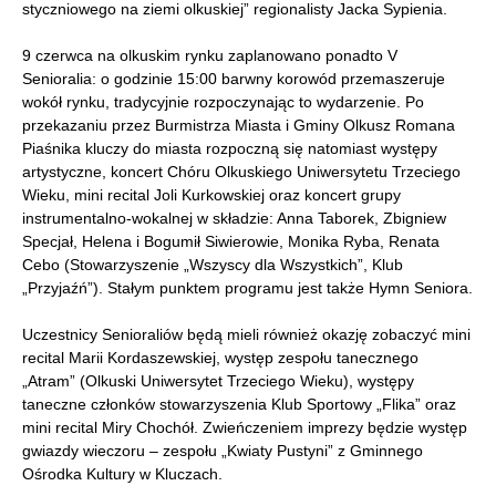
styczniowego na ziemi olkuskiej” regionalisty Jacka Sypienia.
9 czerwca na olkuskim rynku zaplanowano ponadto V
Senioralia: o godzinie 15:00 barwny korowód przemaszeruje
wokół rynku, tradycyjnie rozpoczynając to wydarzenie. Po
przekazaniu przez Burmistrza Miasta i Gminy Olkusz Romana
Piaśnika kluczy do miasta rozpoczną się natomiast występy
artystyczne, koncert Chóru Olkuskiego Uniwersytetu Trzeciego
Wieku, mini recital Joli Kurkowskiej oraz koncert grupy
instrumentalno-wokalnej w składzie: Anna Taborek, Zbigniew
Specjał, Helena i Bogumił Siwierowie, Monika Ryba, Renata
Cebo (Stowarzyszenie „Wszyscy dla Wszystkich”, Klub
„Przyjaźń”). Stałym punktem programu jest także Hymn Seniora.
Uczestnicy Senioraliów będą mieli również okazję zobaczyć mini
recital Marii Kordaszewskiej, występ zespołu tanecznego
„Atram” (Olkuski Uniwersytet Trzeciego Wieku), występy
taneczne członków stowarzyszenia Klub Sportowy „Flika” oraz
mini recital Miry Chochół. Zwieńczeniem imprezy będzie występ
gwiazdy wieczoru – zespołu „Kwiaty Pustyni” z Gminnego
Ośrodka Kultury w Kluczach.