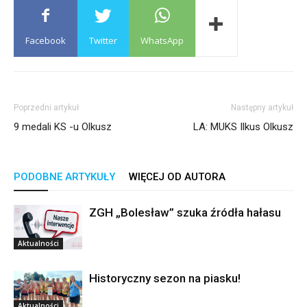
Facebook
Twitter
WhatsApp
Poprzedni artykuł
Następny artykuł
9 medali KS -u Olkusz
LA: MUKS Ilkus Olkusz
PODOBNE ARTYKUŁY
WIĘCEJ OD AUTORA
ZGH „Bolesław” szuka źródła hałasu
Aktualności
Historyczny sezon na piasku!
Aktualności