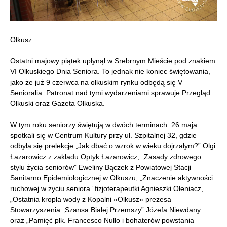
Olkusz
Ostatni majowy piątek upłynął w Srebrnym Mieście pod znakiem
VI Olkuskiego Dnia Seniora. To jednak nie koniec świętowania,
jako że już 9 czerwca na olkuskim rynku odbędą się V
Senioralia. Patronat nad tymi wydarzeniami sprawuje Przegląd
Olkuski oraz Gazeta Olkuska.
W tym roku seniorzy świętują w dwóch terminach: 26 maja
spotkali się w Centrum Kultury przy ul. Szpitalnej 32, gdzie
odbyła się prelekcje „Jak dbać o wzrok w wieku dojrzałym?” Olgi
Łazarowicz z zakładu Optyk Łazarowicz, „Zasady zdrowego
stylu życia seniorów” Eweliny Bączek z Powiatowej Stacji
Sanitarno Epidemiologicznej w Olkuszu, „Znaczenie aktywności
ruchowej w życiu seniora” fizjoterapeutki Agnieszki Oleniacz,
„Ostatnia kropla wody z Kopalni «Olkusz» prezesa
Stowarzyszenia „Szansa Białej Przemszy” Józefa Niewdany
oraz „Pamięć płk. Francesco Nullo i bohaterów powstania