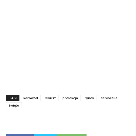
TAGI
korowód
Olkusz
prelekcja
rynek
senioralia
święto