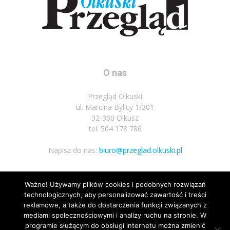
O nas
Przegląd Olkuski
ul. Marcina Bylicy 1/301
32-300 Olkusz
tel: 504 178 786
Napisz do nas:
biuro@przeglad.olkuski.pl
Ważne! Używamy plików cookies i podobnych rozwiązań
Podążaj za nami
technologicznych, aby personalizować zawartość i treści
reklamowe, a także do dostarczenia funkcji związanych z
mediami społecznościowymi i analizy ruchu na stronie. W
programie służącym do obsługi internetu można zmienić