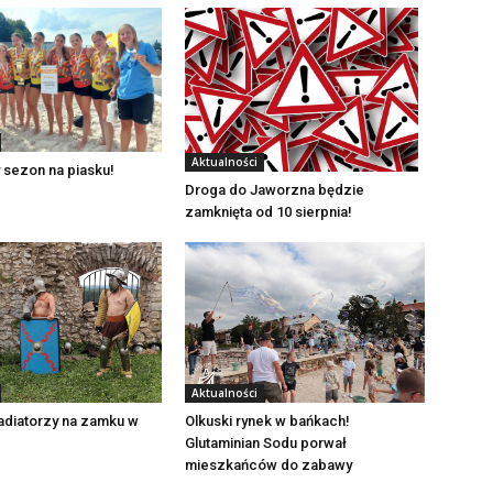
Aktualności
 sezon na piasku!
Droga do Jaworzna będzie
zamknięta od 10 sierpnia!
Aktualności
adiatorzy na zamku w
Olkuski rynek w bańkach!
Glutaminian Sodu porwał
mieszkańców do zabawy