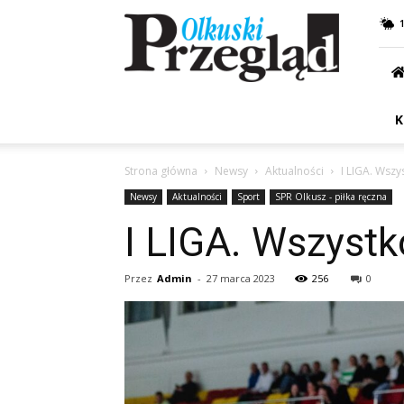
Przegląd
Olkuski
K
Strona główna
Newsy
Aktualności
I LIGA. Wszy
Newsy
Aktualności
Sport
SPR Olkusz - piłka ręczna
I LIGA. Wszystk
Przez
Admin
-
27 marca 2023
256
0