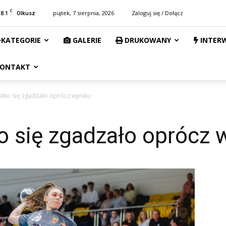
C
18.1
piątek, 7 sierpnia, 2026
Zaloguj się / Dołącz
Olkusz
KATEGORIE
GALERIE
DRUKOWANY
INTER
ONTAKT
stko się zgadzało oprócz wyniku
o się zgadzało oprócz 