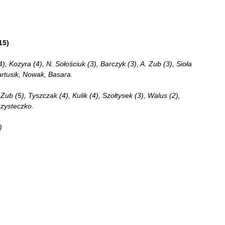
15)
 Kozyra (4), N. Sołościuk (3), Barczyk (3), A. Zub (3), Sioła
Bartusik, Nowak, Basara.
b (5), Tyszczak (4), Kulik (4), Szołtysek (3), Walus (2),
rzysteczko.
)