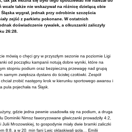
k, tak jak można się było tego spodziewać nie należał do
 wcale także nie wskazywał na różnicę dzielącą obie
e Śląska wygrał, jednak przy odrobinie szczęścia
ały zejść z parkietu pokonane. W ostatnich
ednak doświadczenie rywalek, a olkuszanki zaliczyły
ku 26:28.
ie mówią o chęci gry w przyszłym sezonie na poziomie Ligi
zanki od początku kampanii notują dobre wyniki, które na
szym stopniu podium oraz bezpieczną przewagę nad grupą
ym samym zwiększa dystans do ścisłej czołówki. Zespół
 chciał zrobić następny krok w kierunku sportowego awansu i
a pula pojechała na Śląsk.
rużyny, gdzie jedna pewnie usadowiła się na podium, a druga
olu Dominiki Nimsz faworyzowane gliwiczanki prowadziły 4:2,
 i Julii Mrozowskiej, to gospodynie miały dwie bramki zaliczki
8:8, a w 20. min fani Lwic oklaskiwali gola… Emilii