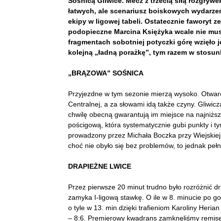
Sośnicą Gliwice. Mecz z trzecią siłą rozgrywe
łatwych, ale scenariusz boiskowych wydarzeń
ekipy w ligowej tabeli. Ostatecznie faworyt z
podopieczne Marcina Księżyka wcale nie musi
fragmentach sobotniej potyczki górę wzięło j
kolejną „ładną porażkę”, tym razem w stosun
„BRĄZOWA” SOŚNICA
Przyjezdne w tym sezonie mierzą wysoko. Otwarc
Centralnej, a za słowami idą także czyny. Gliwic
chwilę obecną gwarantują im miejsce na najniż
pościgową, która systematycznie gubi punkty i t
prowadzony przez Michała Boczka przy Wiejskiej
choć nie obyło się bez problemów, to jednak pełn
DRAPIEŻNE LWICE
Przez pierwsze 20 minut trudno było rozróżnić d
zamyka I-ligową stawkę. O ile w 8. minucie po g
o tyle w 13. min dzięki trafieniom Karoliny Herian
– 8:6. Premierowy kwadrans zamknęliśmy remisem 