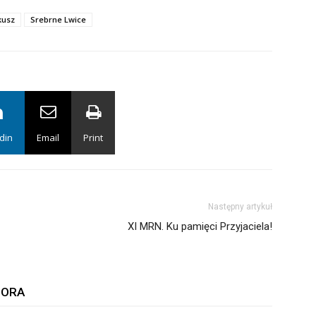
kusz
Srebrne Lwice
din
Email
Print
Następny artykuł
XI MRN. Ku pamięci Przyjaciela!
TORA