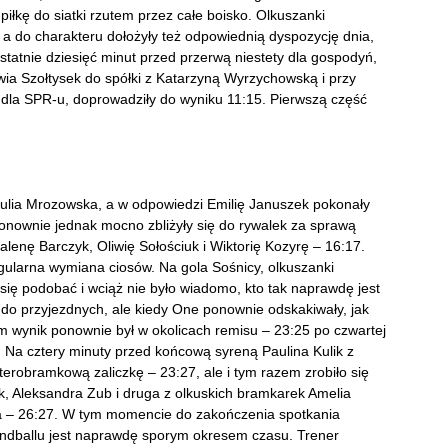
piłkę do siatki rzutem przez całe boisko. Olkuszanki
 do charakteru dołożyły też odpowiednią dyspozycję dnia,
tatnie dziesięć minut przed przerwą niestety dla gospodyń,
lwia Szołtysek do spółki z Katarzyną Wyrzychowską i przy
 dla SPR-u, doprowadziły do wyniku 11:15. Pierwszą część
a Julia Mrozowska, a w odpowiedzi Emilię Januszek pokonały
ponownie jednak mocno zbliżyły się do rywalek za sprawą
lenę Barczyk, Oliwię Sołościuk i Wiktorię Kozyrę – 16:17.
egularna wymiana ciosów. Na gola Sośnicy, olkuszanki
ię podobać i wciąż nie było wiadomo, kto tak naprawdę jest
a do przyjezdnych, ale kiedy One ponownie odskakiwały, jak
m wynik ponownie był w okolicach remisu – 23:25 po czwartej
. Na cztery minuty przed końcową syreną Paulina Kulik z
terobramkową zaliczkę – 23:27, ale i tym razem zrobiło się
, Aleksandra Zub i druga z olkuskich bramkarek Amelia
nia – 26:27. W tym momencie do zakończenia spotkania
ndballu jest naprawdę sporym okresem czasu. Trener