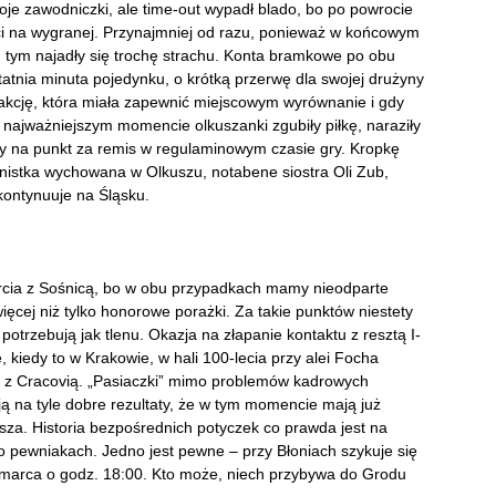
oje zawodniczki, ale time-out wypadł blado, bo po powrocie
ęci na wygranej. Przynajmniej od razu, ponieważ w końcowym
d tym najadły się trochę strachu. Konta bramkowe po obu
tatnia minuta pojedynku, o krótką przerwę dla swojej drużyny
 akcję, która miała zapewnić miejscowym wyrównanie i gdy
 najważniejszym momencie olkuszanki zgubiły piłkę, naraziły
ćby na punkt za remis w regulaminowym czasie gry. Kropkę
rnistka wychowana w Olkuszu, notabene siostra Oli Zub,
kontynuuje na Śląsku.
arcia z Sośnicą, bo w obu przypadkach mamy nieodparte
ęcej niż tylko honorowe porażki. Za takie punktów niestety
potrzebują jak tlenu. Okazja na złapanie kontaktu z resztą I-
ę, kiedy to w Krakowie, w hali 100-lecia przy alei Focha
ę z Cracovią. „Pasiaczki” mimo problemów kadrowych
 na tyle dobre rezultaty, że w tym momencie mają już
za. Historia bezpośrednich potyczek co prawda jest na
o pewniakach. Jedno jest pewne – przy Błoniach szykuje się
 marca o godz. 18:00. Kto może, niech przybywa do Grodu