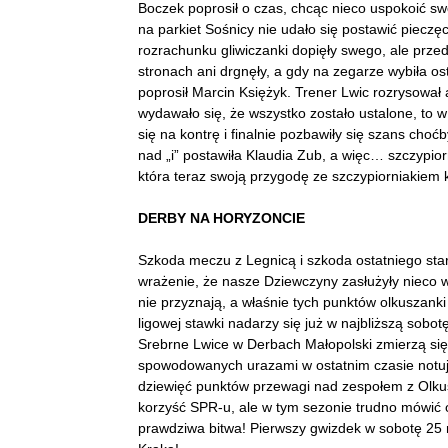
Boczek poprosił o czas, chcąc nieco uspokoić sw
na parkiet Sośnicy nie udało się postawić piecz
rozrachunku gliwiczanki dopięły swego, ale prze
stronach ani drgnęły, a gdy na zegarze wybiła os
poprosił Marcin Księżyk. Trener Lwic rozrysował
wydawało się, że wszystko zostało ustalone, to w
się na kontrę i finalnie pozbawiły się szans cho
nad „i” postawiła Klaudia Zub, a więc… szczypio
która teraz swoją przygodę ze szczypiorniakiem 
DERBY NA HORYZONCIE
Szkoda meczu z Legnicą i szkoda ostatniego st
wrażenie, że nasze Dziewczyny zasłużyły nieco wi
nie przyznają, a właśnie tych punktów olkuszanki 
ligowej stawki nadarzy się już w najbliższą sobot
Srebrne Lwice w Derbach Małopolski zmierzą si
spowodowanych urazami w ostatnim czasie notują
dziewięć punktów przewagi nad zespołem z Olkus
korzyść SPR-u, ale w tym sezonie trudno mówić 
prawdziwa bitwa! Pierwszy gwizdek w sobotę 25