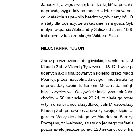
Januszek, a więc swojej bramkarki, która posłała 
naprawdę wyglądały na mocno zdeterminowane, a
co w efekcie zapewniło bardzo wyrównany bój. Os
a stety dla Sośnicy, ze wskazaniem na gości. Sy
małym wsparciu Aleksandry Salisz od stanu 10:9
trafieniem z koła zamknęła Wiktoria Sioła.
NIEUSTANNA POGOŃ
Zaraz po wznowieniu do gliwickiej bramki trafił
Klaudia Zub z Viktorią Tyszczak – 13:17. Lwice 
udanych akcji finalizowanych kolejno przez Magda
Później, przez niespełna dziesięć minut trwała r
odpowiadały swoim trafieniem. Mecz nadal mógł s
bliżej zwycięstwa. Oczywiście inicjatywa należał
choćby w 50. minucie na 20:24, to niedługo pote
w tym dniu bramce skrzydłowej Julii Mrozowskiej
Klaudią Zub ponownie zapewniły swojej ekipie cz
gorąco. Wszystko dlatego, że Magdalena Barczyk
Poczęsny, zniwelowały straty do jednego trafie
pozostawało jeszcze ponad 120 sekund, co w ha