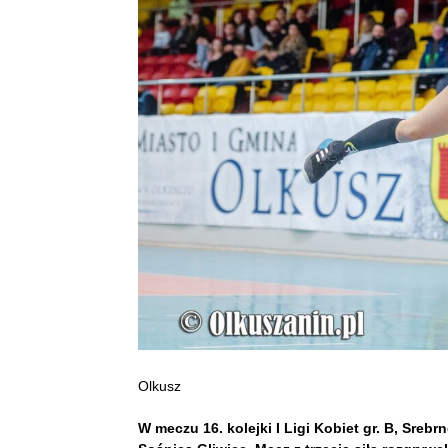
Olkusz
W meczu 16. kolejki I Ligi Kobiet gr. B, Sreb