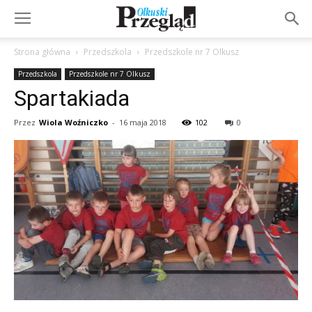
Strona główna
Przedszkola
Przedszkole nr 7 Olkusz
Przedszkola
Przedszkole nr 7 Olkusz
Spartakiada
Przez
Wiola Woźniczko
-
16 maja 2018
102
0