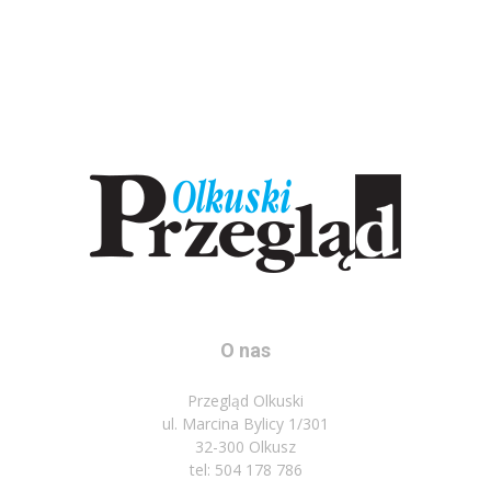
O nas
Przegląd Olkuski
ul. Marcina Bylicy 1/301
32-300 Olkusz
tel: 504 178 786