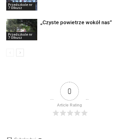
Przedszkole nr
7 Olkusz
„Czyste powietrze wokół nas”
Przedszkole nr
7 Olkusz
0
Article Rating