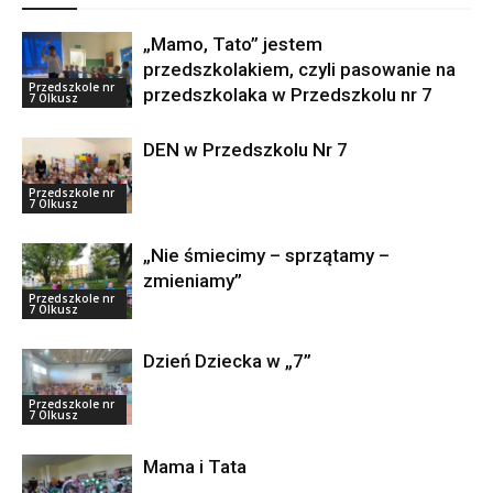
„Mamo, Tato” jestem
przedszkolakiem, czyli pasowanie na
Przedszkole nr
przedszkolaka w Przedszkolu nr 7
7 Olkusz
DEN w Przedszkolu Nr 7
Przedszkole nr
7 Olkusz
„Nie śmiecimy – sprzątamy –
zmieniamy”
Przedszkole nr
7 Olkusz
Dzień Dziecka w „7”
Przedszkole nr
7 Olkusz
Mama i Tata