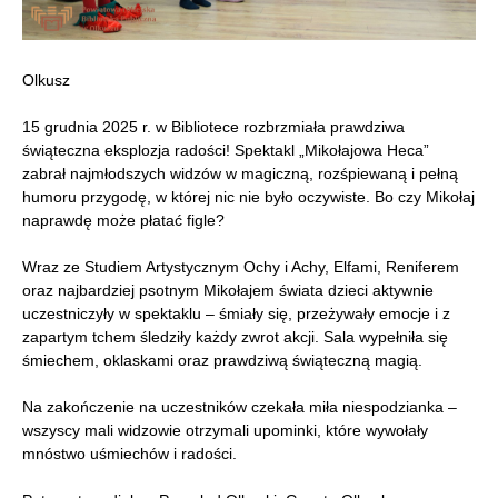
Olkusz
15 grudnia 2025 r. w Bibliotece rozbrzmiała prawdziwa
świąteczna eksplozja radości! Spektakl „Mikołajowa Heca”
zabrał najmłodszych widzów w magiczną, rozśpiewaną i pełną
humoru przygodę, w której nic nie było oczywiste. Bo czy Mikołaj
naprawdę może płatać figle?
Wraz ze Studiem Artystycznym Ochy i Achy, Elfami, Reniferem
oraz najbardziej psotnym Mikołajem świata dzieci aktywnie
uczestniczyły w spektaklu – śmiały się, przeżywały emocje i z
zapartym tchem śledziły każdy zwrot akcji. Sala wypełniła się
śmiechem, oklaskami oraz prawdziwą świąteczną magią.
Na zakończenie na uczestników czekała miła niespodzianka –
wszyscy mali widzowie otrzymali upominki, które wywołały
mnóstwo uśmiechów i radości.