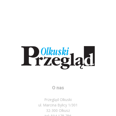
O nas
Przegląd Olkuski
ul. Marcina Bylicy 1/301
32-300 Olkusz
tel: 504 178 786