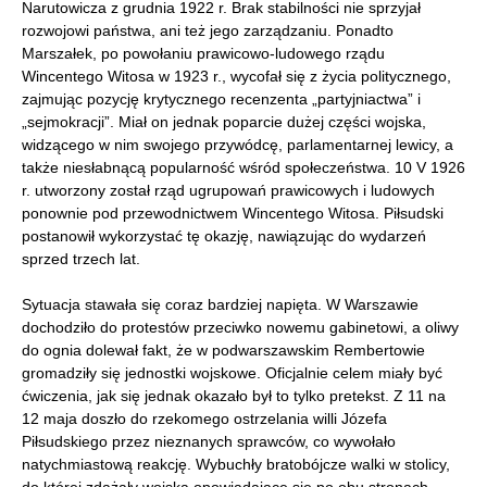
Narutowicza z grudnia 1922 r. Brak stabilności nie sprzyjał
rozwojowi państwa, ani też jego zarządzaniu. Ponadto
Marszałek, po powołaniu prawicowo-ludowego rządu
Wincentego Witosa w 1923 r., wycofał się z życia politycznego,
zajmując pozycję krytycznego recenzenta „partyjniactwa” i
„sejmokracji”. Miał on jednak poparcie dużej części wojska,
widzącego w nim swojego przywódcę, parlamentarnej lewicy, a
także niesłabnącą popularność wśród społeczeństwa. 10 V 1926
r. utworzony został rząd ugrupowań prawicowych i ludowych
ponownie pod przewodnictwem Wincentego Witosa. Piłsudski
postanowił wykorzystać tę okazję, nawiązując do wydarzeń
sprzed trzech lat.
Sytuacja stawała się coraz bardziej napięta. W Warszawie
dochodziło do protestów przeciwko nowemu gabinetowi, a oliwy
do ognia dolewał fakt, że w podwarszawskim Rembertowie
gromadziły się jednostki wojskowe. Oficjalnie celem miały być
ćwiczenia, jak się jednak okazało był to tylko pretekst. Z 11 na
12 maja doszło do rzekomego ostrzelania willi Józefa
Piłsudskiego przez nieznanych sprawców, co wywołało
natychmiastową reakcję. Wybuchły bratobójcze walki w stolicy,
do której zdążały wojska opowiadające się po obu stronach