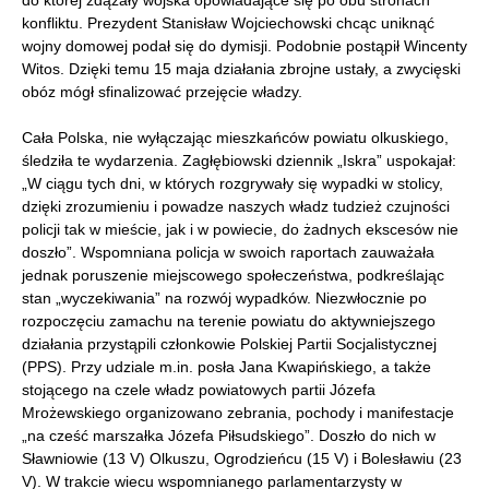
konfliktu. Prezydent Stanisław Wojciechowski chcąc uniknąć
wojny domowej podał się do dymisji. Podobnie postąpił Wincenty
Witos. Dzięki temu 15 maja działania zbrojne ustały, a zwycięski
obóz mógł sfinalizować przejęcie władzy.
Cała Polska, nie wyłączając mieszkańców powiatu olkuskiego,
śledziła te wydarzenia. Zagłębiowski dziennik „Iskra” uspokajał:
„W ciągu tych dni, w których rozgrywały się wypadki w stolicy,
dzięki zrozumieniu i powadze naszych władz tudzież czujności
policji tak w mieście, jak i w powiecie, do żadnych ekscesów nie
doszło”. Wspomniana policja w swoich raportach zauważała
jednak poruszenie miejscowego społeczeństwa, podkreślając
stan „wyczekiwania” na rozwój wypadków. Niezwłocznie po
rozpoczęciu zamachu na terenie powiatu do aktywniejszego
działania przystąpili członkowie Polskiej Partii Socjalistycznej
(PPS). Przy udziale m.in. posła Jana Kwapińskiego, a także
stojącego na czele władz powiatowych partii Józefa
Mrożewskiego organizowano zebrania, pochody i manifestacje
„na cześć marszałka Józefa Piłsudskiego”. Doszło do nich w
Sławniowie (13 V) Olkuszu, Ogrodzieńcu (15 V) i Bolesławiu (23
V). W trakcie wiecu wspomnianego parlamentarzysty w