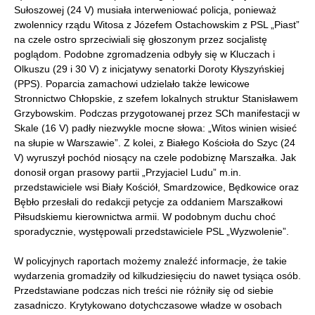
Sułoszowej (24 V) musiała interweniować policja, ponieważ
zwolennicy rządu Witosa z Józefem Ostachowskim z PSL „Piast”
na czele ostro sprzeciwiali się głoszonym przez socjalistę
poglądom. Podobne zgromadzenia odbyły się w Kluczach i
Olkuszu (29 i 30 V) z inicjatywy senatorki Doroty Kłyszyńskiej
(PPS). Poparcia zamachowi udzielało także lewicowe
Stronnictwo Chłopskie, z szefem lokalnych struktur Stanisławem
Grzybowskim. Podczas przygotowanej przez SCh manifestacji w
Skale (16 V) padły niezwykle mocne słowa: „Witos winien wisieć
na słupie w Warszawie”. Z kolei, z Białego Kościoła do Szyc (24
V) wyruszył pochód niosący na czele podobiznę Marszałka. Jak
donosił organ prasowy partii „Przyjaciel Ludu” m.in.
przedstawiciele wsi Biały Kościół, Smardzowice, Będkowice oraz
Bębło przesłali do redakcji petycje za oddaniem Marszałkowi
Piłsudskiemu kierownictwa armii. W podobnym duchu choć
sporadycznie, występowali przedstawiciele PSL „Wyzwolenie”.
W policyjnych raportach możemy znaleźć informacje, że takie
wydarzenia gromadziły od kilkudziesięciu do nawet tysiąca osób.
Przedstawiane podczas nich treści nie różniły się od siebie
zasadniczo. Krytykowano dotychczasowe władze w osobach