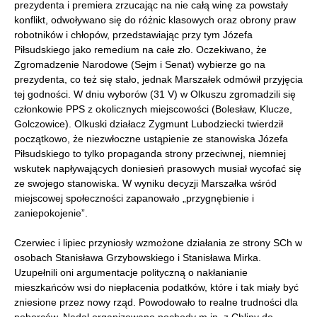
prezydenta i premiera zrzucając na nie całą winę za powstały
konflikt, odwoływano się do różnic klasowych oraz obrony praw
robotników i chłopów, przedstawiając przy tym Józefa
Piłsudskiego jako remedium na całe zło. Oczekiwano, że
Zgromadzenie Narodowe (Sejm i Senat) wybierze go na
prezydenta, co też się stało, jednak Marszałek odmówił przyjęcia
tej godności. W dniu wyborów (31 V) w Olkuszu zgromadzili się
członkowie PPS z okolicznych miejscowości (Bolesław, Klucze,
Golczowice). Olkuski działacz Zygmunt Lubodziecki twierdził
początkowo, że niezwłoczne ustąpienie ze stanowiska Józefa
Piłsudskiego to tylko propaganda strony przeciwnej, niemniej
wskutek napływających doniesień prasowych musiał wycofać się
ze swojego stanowiska. W wyniku decyzji Marszałka wśród
miejscowej społeczności zapanowało „przygnębienie i
zaniepokojenie”.
Czerwiec i lipiec przyniosły wzmożone działania ze strony SCh w
osobach Stanisława Grzybowskiego i Stanisława Mirka.
Uzupełnili oni argumentacje polityczną o nakłanianie
mieszkańców wsi do niepłacenia podatków, które i tak miały być
zniesione przez nowy rząd. Powodowało to realne trudności dla
poborców. Nadal organizowano pochody m.in. z Chliny do