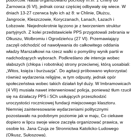
Żarnowca (6 VI), jednak coraz częściej odbywały się wiece. W
dniach 13-27 czerwca było ich aż 8: w Chlinie, Dłużcu,
Jangrocie, Kleszczowie, Koryczanach, Łanach, Łazach i
Łobzowie. Niejednokrotnie łączono je z tworzeniem struktur
partyjnych. Z kolei przedstawiciele PPS przygotowali zebrania w
Olkuszu, Wolbromiu i Ogrodzieńcu (27 VI). Przemawiający
zaczęli odchodzić od nawoływania do całkowitego oddania
władzy Marszałkowi na rzecz walki o pomyślny wynik partii w
nadchodzących wyborach. Podkreślano złe intencje wobec
słabszych (chłopa i robotnika) strony przeciwnej, którą uosabiali:
„Witos, księża i burżuazja”. Do agitacji próbowano wykorzystać
również wydarzenia religijne, w tym odpusty, jednak opór
społeczeństwa wobec takich działań był duży. W Imbramowicach
(4 VII) musiała nawet interweniować policja, ponieważ tłum rzucił
się na działaczy PPS i SCh usiłujących przeszkodzić
uroczystości rocznicowej fundacji miejscowego klasztoru.
Niemniej zainteresowanie wydarzeniami politycznymi
pozostawało na podobnym poziomie jak w maju, Co ciekawe
dopiero w lipcu swoje wiece zaczęła organizować prawica, w
osobie ks. Jana Czuja ze Stronnictwa Katolicko-Ludowego
(Olkusz, Sułoszowa).