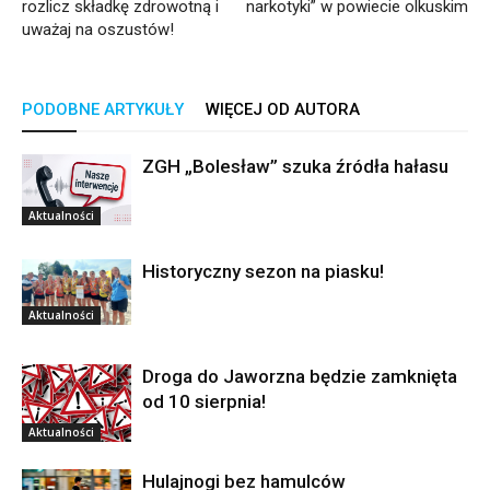
rozlicz składkę zdrowotną i
narkotyki” w powiecie olkuskim
uważaj na oszustów!
PODOBNE ARTYKUŁY
WIĘCEJ OD AUTORA
ZGH „Bolesław” szuka źródła hałasu
Aktualności
Historyczny sezon na piasku!
Aktualności
Droga do Jaworzna będzie zamknięta
od 10 sierpnia!
Aktualności
Hulajnogi bez hamulców