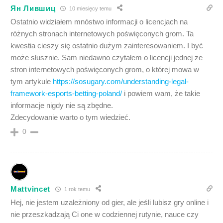
Ян Лившиц
10 miesięcy temu
Ostatnio widziałem mnóstwo informacji o licencjach na
różnych stronach internetowych poświęconych grom. Ta
kwestia cieszy się ostatnio dużym zainteresowaniem. I być
może słusznie. Sam niedawno czytałem o licencji jednej ze
stron internetowych poświęconych grom, o której mowa w
tym artykule
https://sosugary.com/understanding-legal-
framework-esports-betting-poland/
i powiem wam, że takie
informacje nigdy nie są zbędne.
Zdecydowanie warto o tym wiedzieć.
0
Mattvincet
1 rok temu
Hej, nie jestem uzależniony od gier, ale jeśli lubisz gry online i
nie przeszkadzają Ci one w codziennej rutynie, nauce czy