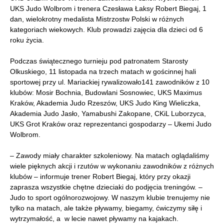
UKS Judo Wolbrom i trenera Czesława Łaksy Robert Biegaj, 1
dan, wielokrotny medalista Mistrzostw Polski w różnych
kategoriach wiekowych. Klub prowadzi zajęcia dla dzieci od 6
roku życia.
Podczas świątecznego turnieju pod patronatem Starosty
Olkuskiego, 11 listopada na trzech matach w gościnnej hali
sportowej przy ul. Mariackiej rywalizowało141 zawodników z 10
klubów: Mosir Bochnia, Budowlani Sosnowiec, UKS Maximus
Kraków, Akademia Judo Rzeszów, UKS Judo King Wieliczka,
Akademia Judo Jasło, Yamabushi Zakopane, CKiL Luborzyca,
UKS Grot Kraków oraz reprezentanci gospodarzy – Ukemi Judo
Wolbrom.
– Zawody miały charakter szkoleniowy. Na matach oglądaliśmy
wiele pięknych akcji i rzutów w wykonaniu zawodników z różnych
klubów – informuje trener Robert Biegaj, który przy okazji
zaprasza wszystkie chętne dzieciaki do podjęcia treningów. –
Judo to sport ogólnorozwojowy. W naszym klubie trenujemy nie
tylko na matach, ale także pływamy, biegamy, ćwiczymy siłę i
wytrzymałość, a w lecie nawet pływamy na kajakach.