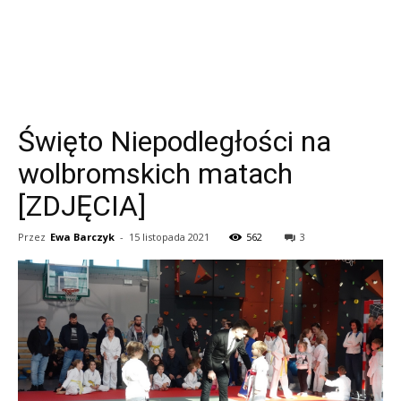
Święto Niepodległości na
wolbromskich matach
[ZDJĘCIA]
Przez
Ewa Barczyk
-
15 listopada 2021
562
3