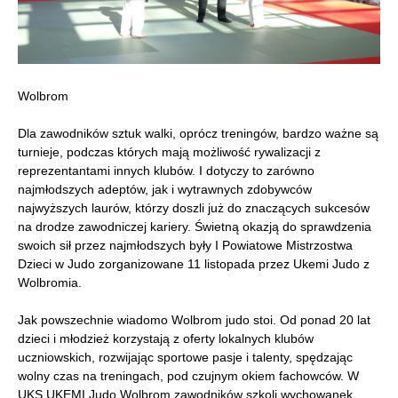
Wolbrom
Dla zawodników sztuk walki, oprócz treningów, bardzo ważne są
turnieje, podczas których mają możliwość rywalizacji z
reprezentantami innych klubów. I dotyczy to zarówno
najmłodszych adeptów, jak i wytrawnych zdobywców
najwyższych laurów, którzy doszli już do znaczących sukcesów
na drodze zawodniczej kariery. Świetną okazją do sprawdzenia
swoich sił przez najmłodszych były I Powiatowe Mistrzostwa
Dzieci w Judo zorganizowane 11 listopada przez Ukemi Judo z
Wolbromia.
Jak powszechnie wiadomo Wolbrom judo stoi. Od ponad 20 lat
dzieci i młodzież korzystają z oferty lokalnych klubów
uczniowskich, rozwijając sportowe pasje i talenty, spędzając
wolny czas na treningach, pod czujnym okiem fachowców. W
UKS UKEMI Judo Wolbrom zawodników szkoli wychowanek