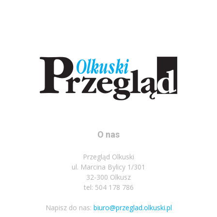
O nas
Przegląd Olkuski
ul. Marcina Bylicy 1/301
32-300 Olkusz
tel: 504 178 786
Napisz do nas:
biuro@przeglad.olkuski.pl