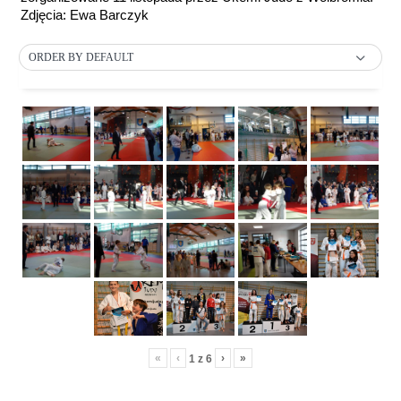
Zdjęcia: Ewa Barczyk
ORDER BY DEFAULT
«
‹
›
»
1
z
6