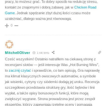
pracy, to możesz grać. To dobry sposób na redukcję stresu,
kontakt ze znajomymi i dobrą zabawę, jak w
Chicken Road
Game
. Jednak spędzanie zbyt dużej ilości czasu może
uzależniać, dlatego ważna jest równowaga.
0
MitchellOliver
1 rok temu
Cześć wszystkim! Ostatnio natrafiłem na ciekawą stronę z
recenzjami slotów — jeśli interesuje Was „Hot Burning Wins”,
to
zacznij czytać
i sprawdźcie, co tam opisują. Gra naprawdę
ma klimat klasycznych owocowych automatów, a symbole
jak wisienki, cytryny czy siódemki dodają jej uroku. Recenzja
szczegółowo przedstawia strukturę gry, ilość bębnów i linii
wypłat, a także opisy bonusowych funkcji, które mogą
zwiększyć wygrane. Strona prowadzona jest przez zespół
ekspertów, którzy zapewniają rzetelne oceny i pomagają