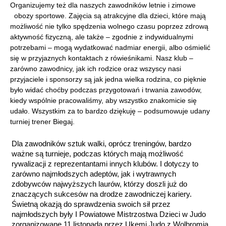
Organizujemy też dla naszych zawodników letnie i zimowe
obozy sportowe. Zajęcia są atrakcyjne dla dzieci, które mają
możliwość nie tylko spędzenia wolnego czasu poprzez zdrową
aktywność fizyczną, ale także – zgodnie z indywidualnymi
potrzebami – mogą wydatkować nadmiar energii, albo ośmielić
się w przyjaznych kontaktach z rówieśnikami. Nasz klub –
zarówno zawodnicy, jak ich rodzice oraz wszyscy nasi
przyjaciele i sponsorzy są jak jedna wielka rodzina, co pięknie
było widać choćby podczas przygotowań i trwania zawodów,
kiedy wspólnie pracowaliśmy, aby wszystko znakomicie się
udało. Wszystkim za to bardzo dziękuję – podsumowuje udany
turniej trener Biegaj.
Dla zawodników sztuk walki, oprócz treningów, bardzo
ważne są turnieje, podczas których mają możliwość
rywalizacji z reprezentantami innych klubów. I dotyczy to
zarówno najmłodszych adeptów, jak i wytrawnych
zdobywców najwyższych laurów, którzy doszli już do
znaczących sukcesów na drodze zawodniczej kariery.
Świetną okazją do sprawdzenia swoich sił przez
najmłodszych były I Powiatowe Mistrzostwa Dzieci w Judo
zorganizowane 11 listopada przez Ukemi Judo z Wolbromia.