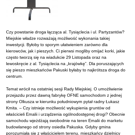
Czy powstanie droga łącząca al. Tysiąclecia i ul. Partyzantów?
Miejskie władze rozważają możliwość wykonania takiej
inwestycji. Byłoby to sporym ułatwieniem zarówno dla
kierowców, jak i pieszych. Ci pierwsi mogliby omijać korki, jakie
często tworzą się na wiadukcie 29 Listopada oraz na
lewoskręcie z al. Tysiąclecia na „krajówkę”. Dla poruszających
się pieszo mieszkańców Pakuski byłaby to najkrótsza droga do
centrum.
Temat wrócił na ostatniej sesji Rady Miejskiej. O umożliwienie
przejazdu przez dawną fabrykę OFNE samochodom z jednej
strony Olkusza w kierunku południowym pytał radny Łukasz
Kmita. – Czy istnieje możliwość wykupienia gruntów od
właścicieli Emalii i urządzenia ogólnodostępnej drogi? Obecnie
samochodu wjeżdżają swobodnie na teren Emalii do marketu
budowlanego od strony osiedla Pakuska. Gdyby gmina
porozumiała się z właścicielem terenu, mieszkańcy dzielnicy