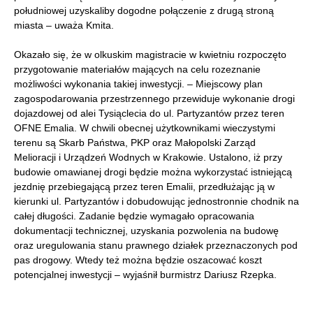
południowej uzyskaliby dogodne połączenie z drugą stroną
miasta – uważa Kmita.
Okazało się, że w olkuskim magistracie w kwietniu rozpoczęto
przygotowanie materiałów mających na celu rozeznanie
możliwości wykonania takiej inwestycji. – Miejscowy plan
zagospodarowania przestrzennego przewiduje wykonanie drogi
dojazdowej od alei Tysiąclecia do ul. Partyzantów przez teren
OFNE Emalia. W chwili obecnej użytkownikami wieczystymi
terenu są Skarb Państwa, PKP oraz Małopolski Zarząd
Melioracji i Urządzeń Wodnych w Krakowie. Ustalono, iż przy
budowie omawianej drogi będzie można wykorzystać istniejącą
jezdnię przebiegającą przez teren Emalii, przedłużając ją w
kierunki ul. Partyzantów i dobudowując jednostronnie chodnik na
całej długości. Zadanie będzie wymagało opracowania
dokumentacji technicznej, uzyskania pozwolenia na budowę
oraz uregulowania stanu prawnego działek przeznaczonych pod
pas drogowy. Wtedy też można będzie oszacować koszt
potencjalnej inwestycji – wyjaśnił burmistrz Dariusz Rzepka.