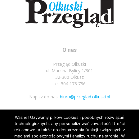
O nas
Przegląd Olkuski
ul. Marcina Bylicy 1/301
32-300 Olkusz
tel: 504 178 786
Napisz do nas:
biuro@przeglad.olkuski.pl
Ważne! Używamy plików cookies i podobnych rozwiązań
Podążaj za nami
technologicznych, aby personalizować zawartość i treści
reklamowe, a także do dostarczenia funkcji związanych z
mediami społecznościowymi i analizy ruchu na stronie. W